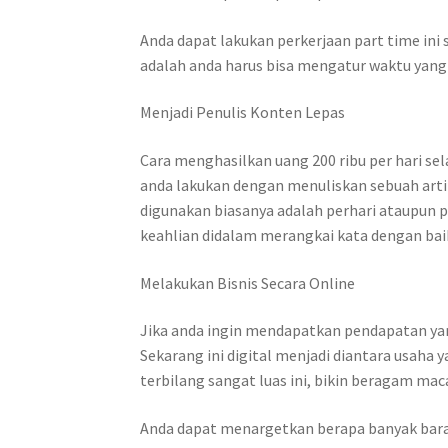
Anda dapat lakukan perkerjaan part time ini
adalah anda harus bisa mengatur waktu yang 
Menjadi Penulis Konten Lepas
Cara menghasilkan uang 200 ribu per hari sela
anda lakukan dengan menuliskan sebuah art
digunakan biasanya adalah perhari ataupun p
keahlian didalam merangkai kata dengan baik
Melakukan Bisnis Secara Online
Jika anda ingin mendapatkan pendapatan yan
Sekarang ini digital menjadi diantara usaha
terbilang sangat luas ini, bikin beragam maca
Anda dapat menargetkan berapa banyak baran