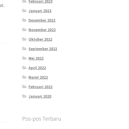
Februari 2023
at.
Januari 2023
Desember 2022
November 2022
Oktober 2022
September 2022
Mei 2022
April 2022
Maret 2022
Februari 2022
Januari 2020
Pos-pos Terbaru