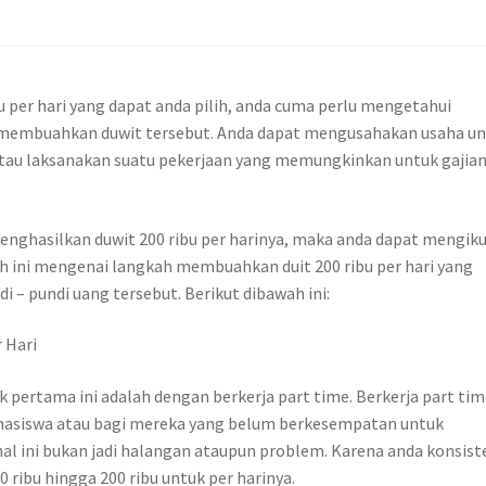
 per hari yang dapat anda pilih, anda cuma perlu mengetahui
uk membuahkan duwit tersebut. Anda dapat mengusahakan usaha u
atau laksanakan suatu pekerjaan yang memungkinkan untuk gajia
enghasilkan duwit 200 ribu per harinya, maka anda dapat mengiku
h ini mengenai langkah membuahkan duit 200 ribu per hari yang
– pundi uang tersebut. Berikut dibawah ini:
 Hari
k pertama ini adalah dengan berkerja part time. Berkerja part ti
hasiswa atau bagi mereka yang belum berkesempatan untuk
hal ini bukan jadi halangan ataupun problem. Karena anda konsist
ribu hingga 200 ribu untuk per harinya.