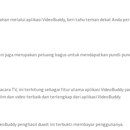
an melalui aplikasi VideoBuddy, beri tahu teman dekat Anda per
a ini juga merupakan peluang bagus untuk mendapatkan pundi-pun
acara TV, ini terhitung sebagai fitur utama aplikasi VideoBuddy y
lm dan video terbaik dan terlengkap dari aplikasi VideoBuddy.
VideoBuddy penghasil duwit ini terbukti membayar penggunanya.