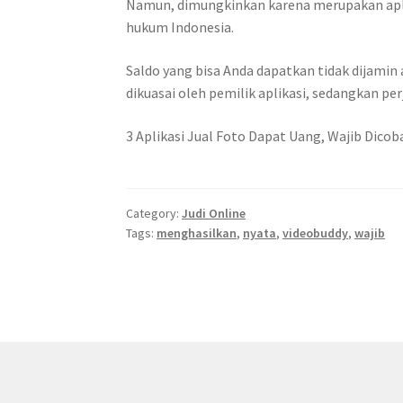
Namun, dimungkinkan karena merupakan aplika
hukum Indonesia.
Saldo yang bisa Anda dapatkan tidak dijamin
dikuasai oleh pemilik aplikasi, sedangkan per
3 Aplikasi Jual Foto Dapat Uang, Wajib Dico
Category:
Judi Online
Tags:
menghasilkan
,
nyata
,
videobuddy
,
wajib