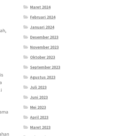
Maret 2024
Februari 2024
Januari 2024
ah,
Desember 2023
November 2023
Oktober 2023
September 2023
is
Agustus 2023
a
Juli 2023
i
Juni 2023
Mei 2023
sama
April 2023
Maret 2023
bahan