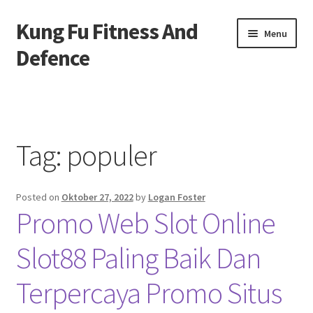
Kung Fu Fitness And
Skip
Skip
Menu
to
to
Defence
navigation
content
Beranda
About us
Tag:
populer
Contact us
Posted on
Oktober 27, 2022
by
Logan Foster
Privacy Policy
Promo Web Slot Online
Slot88 Paling Baik Dan
Terpercaya Promo Situs