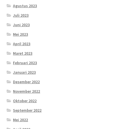
Agustus 2023
Juli 2023
Juni 2023
Mei 2023
April 2023
Maret 2023
Februari 2023
Januari 2023
Desember 2022
November 2022
Oktober 2022
September 2022
Mei 2022