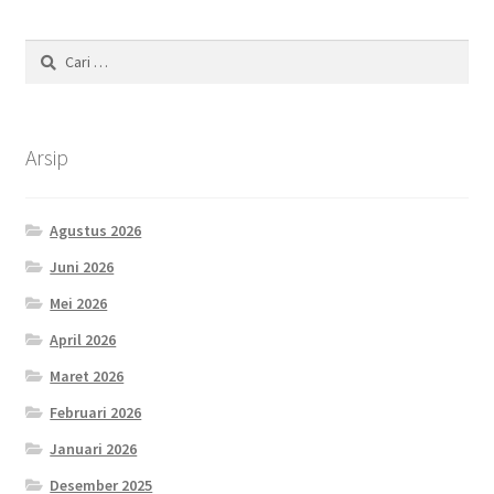
Cari
untuk:
Arsip
Agustus 2026
Juni 2026
Mei 2026
April 2026
Maret 2026
Februari 2026
Januari 2026
Desember 2025