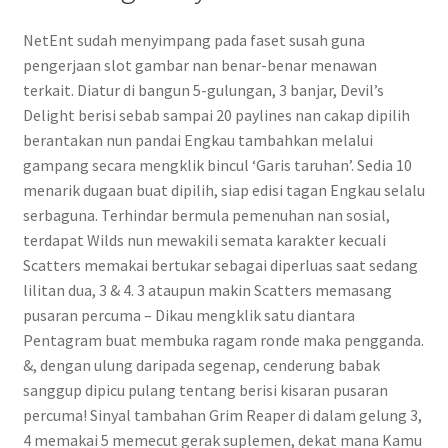
NetEnt sudah menyimpang pada faset susah guna
pengerjaan slot gambar nan benar-benar menawan
terkait. Diatur di bangun 5-gulungan, 3 banjar, Devil’s
Delight berisi sebab sampai 20 paylines nan cakap dipilih
berantakan nun pandai Engkau tambahkan melalui
gampang secara mengklik bincul ‘Garis taruhan’. Sedia 10
menarik dugaan buat dipilih, siap edisi tagan Engkau selalu
serbaguna. Terhindar bermula pemenuhan nan sosial,
terdapat Wilds nun mewakili semata karakter kecuali
Scatters memakai bertukar sebagai diperluas saat sedang
lilitan dua, 3 & 4. 3 ataupun makin Scatters memasang
pusaran percuma – Dikau mengklik satu diantara
Pentagram buat membuka ragam ronde maka pengganda.
&, dengan ulung daripada segenap, cenderung babak
sanggup dipicu pulang tentang berisi kisaran pusaran
percuma! Sinyal tambahan Grim Reaper di dalam gelung 3,
4 memakai 5 memecut gerak suplemen, dekat mana Kamu