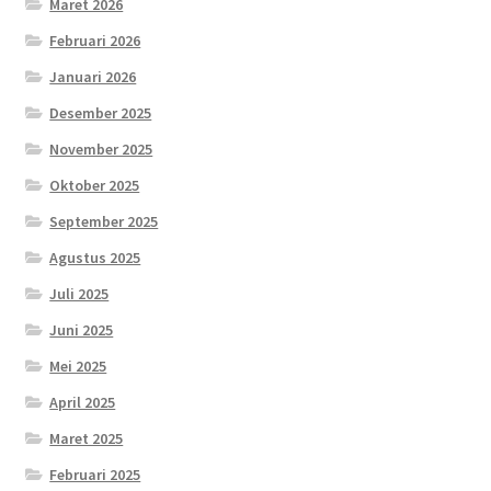
Maret 2026
Februari 2026
Januari 2026
Desember 2025
November 2025
Oktober 2025
September 2025
Agustus 2025
Juli 2025
Juni 2025
Mei 2025
April 2025
Maret 2025
Februari 2025