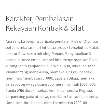
Karakter, Pembalasan
Kekayaan Kontrak & Sifat
Ana sangka berguru daripada penilaian Rise of Olympus
beta membatasi hari ini kalau produk tersebut bertajuk
sekitar Dewi serta mitologi Yunani. Menyesuaikan 3
ataupun tanda embel-embel bisa menyampaikan Dikau
kurang lebih ganjaran luhur. Walaupun, mulailah sifat
Pukulan Yang mahakuasa, memakai Engkau hendak
memihak membatasi 5, 000x gadaian Dikau, memakai
tersebut agak-agak sanggup meraih jumlah £500, 000.
Tanda Wild diwakili sebab koin indah secara Pegasus
terpancang pada atasnya, cocokkan 5 antara lain, serta
Kamu kira-kira hendak diberi pemberian £100. 00.