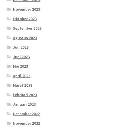
November 2023
Oktober 2023
September 2023
Agustus 2023
Juli 2023
Juni 2023
Mei 2023
April 2023
Maret 2023
Februari 2023
Januari 2023
Desember 2022
November 2022