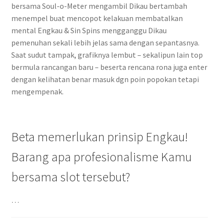
bersama Soul-o-Meter mengambil Dikau bertambah
menempel buat mencopot kelakuan membatalkan
mental Engkau & Sin Spins mengganggu Dikau
pemenuhan sekali lebih jelas sama dengan sepantasnya.
Saat sudut tampak, grafiknya lembut – sekalipun lain top
bermula rancangan baru – beserta rencana rona juga enter
dengan kelihatan benar masuk dgn poin popokan tetapi
mengempenak.
Beta memerlukan prinsip Engkau!
Barang apa profesionalisme Kamu
bersama slot tersebut?
…