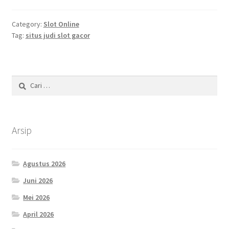
Category:
Slot Online
Tag:
situs judi slot gacor
Cari
untuk:
Arsip
Agustus 2026
Juni 2026
Mei 2026
April 2026