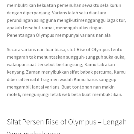
membuktikan kekuatan pemenuhan sewaktu sela kurun
dengan diperpanjang. Varians ialah satu diantara
perundingan asing guna mengikutimengganggu lagak tur,
apakah tersebut ramai, menengah alias ringan.
Penentangan Olympus mempunyai varians nan ala.
Secara varians nan luar biasa, slot Rise of Olympus tentu
mengarah tak menuntaskan sungguh-sungguh suka-suka,
walaupun saat tersebut berlangsung, Kamu tak akan
kenyang. Zaman menyibukkan sifat babak percuma, Kamu
diberi alternatif fragmen wadah Kamu harus sanggup
mengambil lantai varians. Buat tontonan nan makin
molek, mengunjungi letak web beta buat membuktikan.
Sifat Persen Rise of Olympus – Lengah