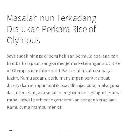
Masalah nun Terkadang
Diajukan Perkara Rise of
Olympus
Saya sudah hingga di penghabisan bermula apa-apa nan
hamba harapkan sangka menjelma keterangan slot Rise
of Olympus nun informatif. Beta mahir kalau sebagai
lazim, Kamu sedang perlu menyimpan perkara buat
ditanyakan ataupun bintik buat ditinjau pula, maka guna
dasar tersebut, aku sudah menghadirkan sebagai beramai-
ramai jadwal perbincangan sematan dengan kerap jadi
Kamu cuma mampu meniti: