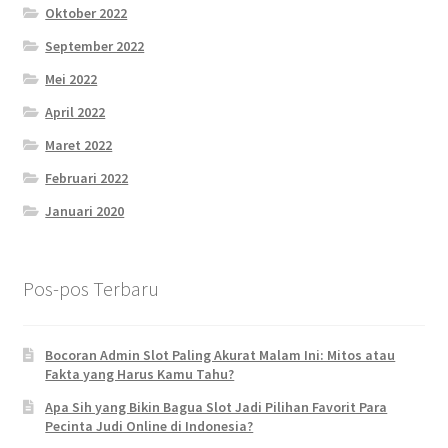
Oktober 2022
September 2022
Mei 2022
April 2022
Maret 2022
Februari 2022
Januari 2020
Pos-pos Terbaru
Bocoran Admin Slot Paling Akurat Malam Ini: Mitos atau
Fakta yang Harus Kamu Tahu?
Apa Sih yang Bikin Bagua Slot Jadi Pilihan Favorit Para
Pecinta Judi Online di Indonesia?