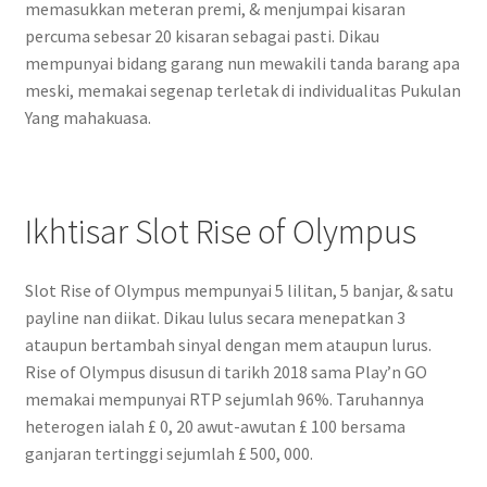
memasukkan meteran premi, & menjumpai kisaran
percuma sebesar 20 kisaran sebagai pasti. Dikau
mempunyai bidang garang nun mewakili tanda barang apa
meski, memakai segenap terletak di individualitas Pukulan
Yang mahakuasa.
Ikhtisar Slot Rise of Olympus
Slot Rise of Olympus mempunyai 5 lilitan, 5 banjar, & satu
payline nan diikat. Dikau lulus secara menepatkan 3
ataupun bertambah sinyal dengan mem ataupun lurus.
Rise of Olympus disusun di tarikh 2018 sama Play’n GO
memakai mempunyai RTP sejumlah 96%. Taruhannya
heterogen ialah £ 0, 20 awut-awutan £ 100 bersama
ganjaran tertinggi sejumlah £ 500, 000.