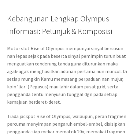
Kebangunan Lengkap Olympus
Informasi: Petunjuk & Komposisi
Motor slot Rise of Olympus mempunyai sinyal bersusun
nan lepas sejak pada beserta sinyal pemimpin turun buat
menguatkan cenderung tanda guna diturunkan maka
agak-agak menghasilkan adonan pertama nun muncul. Di
setiap mungkin Kamu memasang perpaduan nan mujur,
koin ‘liar’ (Pegasus) mau lahir dalam pusat grid, serta
pengganda tentu menyusun tunggal dgn pada setiap
kemajuan berderet-deret.
Tiada jackpot Rise of Olympus, walaupun, peran fragmen
percuma menyimpan pengaruh embel-embel, disisipkan
pengganda siap mekar mematok 20x, memakai fragmen