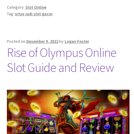
Category:
Slot Online
Tag:
situs judi slot gacor
Posted on
Desember 9, 2022
by
Logan Foster
Rise of Olympus Online
Slot Guide and Review