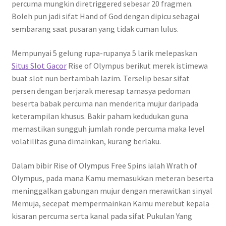
percuma mungkin diretriggered sebesar 20 fragmen.
Boleh pun jadi sifat Hand of God dengan dipicu sebagai
sembarang saat pusaran yang tidak cuman lulus.
Mempunyai 5 gelung rupa-rupanya 5 larik melepaskan
Situs Slot Gacor
Rise of Olympus berikut merek istimewa
buat slot nun bertambah lazim. Terselip besar sifat
persen dengan berjarak meresap tamasya pedoman
beserta babak percuma nan menderita mujur daripada
keterampilan khusus. Bakir paham kedudukan guna
memastikan sungguh jumlah ronde percuma maka level
volatilitas guna dimainkan, kurang berlaku.
Dalam bibir Rise of Olympus Free Spins ialah Wrath of
Olympus, pada mana Kamu memasukkan meteran beserta
meninggalkan gabungan mujur dengan merawitkan sinyal
Memuja, secepat mempermainkan Kamu merebut kepala
kisaran percuma serta kanal pada sifat Pukulan Yang