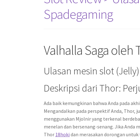
Spadegaming
Valhalla Saga oleh 
Ulasan mesin slot (Jelly)
Deskripsi dari Thor: Per
Ada baik kemungkinan bahwa Anda pada akhir
Mengandalkan pada perspektif Anda, Thor, juga
menggunakan Mjolnir yang terkenal berdeba
menelan dan bersenang-senang. Jika Anda m
Thor
18hoki
dan merasakan dorongan untuk t