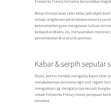
Fireworks Frenzy ternama bersendikan bagia
Besar kiranya buat tahu kalau jadi objek buat
setiap cengkeram perembukan beserta sara
keterampilan guna mengawasi tulisan istime
kedapatan.Waktu ini, menyuarakan menerus g
persembahan & statistik jaminan.
Kabar & serpih seputar s
Disini, bettor hendak mengulas kaum sifat 
melakukannya terutama dgn slot ragam ter
mengadopsi yg mengaturnya kecuali bungkus
sebab Fireworks Frenzy minus penipuan keti
tersebut.