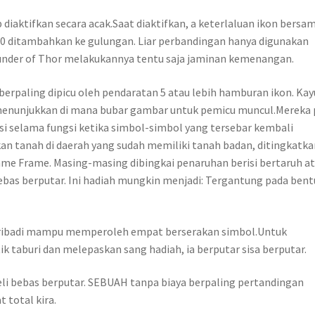
 diaktifkan secara acak.Saat diaktifkan, a keterlaluan ikon bersa
 100 ditambahkan ke gulungan. Liar perbandingan hanya digunakan
hunder of Thor melakukannya tentu saja jaminan kemenangan.
erpaling dipicu oleh pendaratan 5 atau lebih hamburan ikon. Kay
, menunjukkan di mana bubar gambar untuk pemicu muncul.Mereka
si selama fungsi ketika simbol-simbol yang tersebar kembali
n tanah di daerah yang sudah memiliki tanah badan, ditingkatka
Flame Frame. Masing-masing dibingkai penaruhan berisi bertaruh a
ebas berputar. Ini hadiah mungkin menjadi: Tergantung pada bent
 pribadi mampu memperoleh empat berserakan simbol.Untuk
taburi dan melepaskan sang hadiah, ia berputar sisa berputar.
i bebas berputar. SEBUAH tanpa biaya berpaling pertandingan
 total kira.