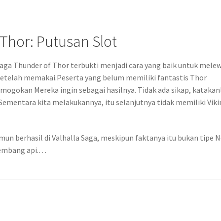
 Thor: Putusan Slot
aga Thunder of Thor terbukti menjadi cara yang baik untuk melew
setelah memakai.Peserta yang belum memiliki fantastis Thor
gokan Mereka ingin sebagai hasilnya. Tidak ada sikap, katakan
. Sementara kita melakukannya, itu selanjutnya tidak memiliki Vik
mun berhasil di Valhalla Saga, meskipun faktanya itu bukan tipe 
kembang api.…