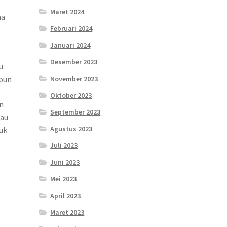
Maret 2024
ma
Februari 2024
Januari 2024
Desember 2023
u
November 2023
 pun
Oktober 2023
n
September 2023
tau
Agustus 2023
uk
Juli 2023
Juni 2023
Mei 2023
April 2023
Maret 2023