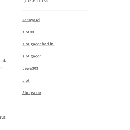
kebaya4d
slot88
slot gacor hari ini
slot gacor
 ala
ni
dewa303
slot
Slot gacor
rus