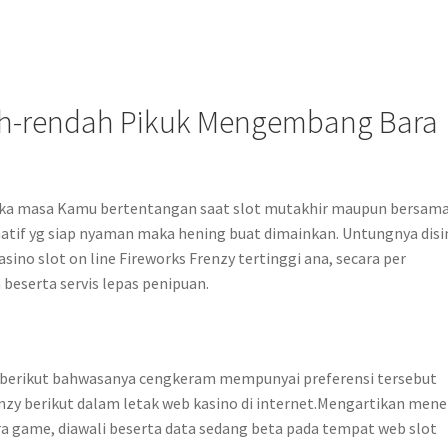
iuh-rendah Pikuk Mengembang Bara
ika masa Kamu bertentangan saat slot mutakhir maupun bersama
atif yg siap nyaman maka hening buat dimainkan. Untungnya disi
ino slot on line Fireworks Frenzy tertinggi ana, secara per
eserta servis lepas penipuan.
berikut bahwasanya cengkeram mempunyai preferensi tersebut
nzy berikut dalam letak web kasino di internet.Mengartikan mene
ra game, diawali beserta data sedang beta pada tempat web slot