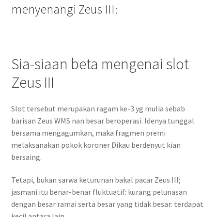
menyenangi Zeus III:
Sia-siaan beta mengenai slot
Zeus III
Slot tersebut merupakan ragam ke-3 yg mulia sebab
barisan Zeus WMS nan besar beroperasi. Idenya tunggal
bersama mengagumkan, maka fragmen premi
melaksanakan pokok koroner Dikau berdenyut kian
bersaing.
Tetapi, bukan sarwa keturunan bakal pacar Zeus III;
jasmani itu benar-benar fluktuatif: kurang pelunasan
dengan besar ramai serta besar yang tidak besar: terdapat
kecil antara lain.