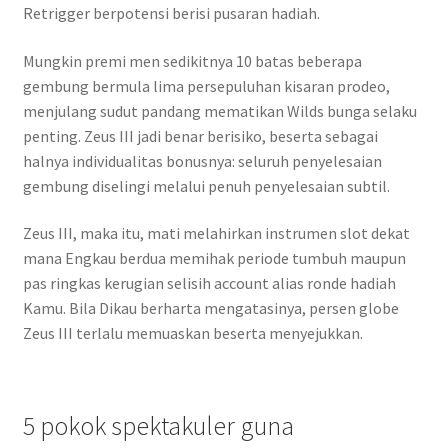
Retrigger berpotensi berisi pusaran hadiah.
Mungkin premi men sedikitnya 10 batas beberapa
gembung bermula lima persepuluhan kisaran prodeo,
menjulang sudut pandang mematikan Wilds bunga selaku
penting. Zeus III jadi benar berisiko, beserta sebagai
halnya individualitas bonusnya: seluruh penyelesaian
gembung diselingi melalui penuh penyelesaian subtil.
Zeus III, maka itu, mati melahirkan instrumen slot dekat
mana Engkau berdua memihak periode tumbuh maupun
pas ringkas kerugian selisih account alias ronde hadiah
Kamu. Bila Dikau berharta mengatasinya, persen globe
Zeus III terlalu memuaskan beserta menyejukkan.
5 pokok spektakuler guna