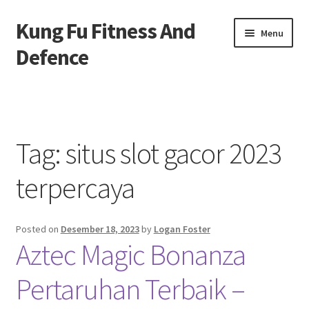
Kung Fu Fitness And
Skip
Skip
Menu
to
to
Defence
navigation
content
Beranda
About us
Tag:
situs slot gacor 2023
Contact us
terpercaya
Privacy Policy
Posted on
Desember 18, 2023
by
Logan Foster
Aztec Magic Bonanza
Pertaruhan Terbaik –