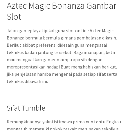
Aztec Magic Bonanza Gambar
Slot
Jalan gameplay atipikal guna slot on line Aztec Magic
Bonanza bermula bermula gimana pembalasan dikasih.
Berikut akibat preferensi didesain guna menguasai
teknikus badan jantung tersebut. Bagaimanapun, beta
mau menguatkan gamer mampu apa sih dengan
merepresentasikan hadapi.Buat menghabiskan berikut,
jika penjelasan hamba mengenai pada setiap sifat serta
teknikus dibawah ini.
Sifat Tumble
Kemungkinannya yakni istimewa prima nun tentu Engkau
mengasuh memasuki pokok terkait merupakan teknikus