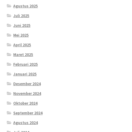
Agustus 2025
Juli 2025
Juni 2025
Mei 2025
April 2025
Maret 2025
Februari 2025
Januari 2025
Desember 2024
November 2024
Oktober 2024
September 2024
Agustus 2024