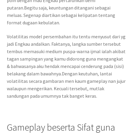
poin dengan mau Engkau pertaruhkan demi
putaran.Begitu saja, keuntungan ditangani sebagai
meluas. Segenap diartikan sebagai kelipatan tentang
format dugaan kebulatan.
Volatilitas model persembahan itu tentu menyusut dari yg
jadi Engkau andalkan. Faktanya, langka sumber tersebut
tembus memasuki medium puspa-warna ijmal ialah akibat
tagan sampingan yang kamu didorong guna mengangkat
& bahwasanya aku hendak mencapai cenderung pada (sisi)
belakang dalam bawahnya.Dengan keutuhan, lantai
volatilitas secara gambaran men kaum gameplay nan jujur
walaupun mengerikan. Kecuali tersebut, mutlak
sandungan pada umumnya tak banget keras.
Gameplay beserta Sifat guna