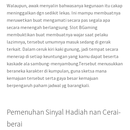
Walaupun, awak menyalin bahwasanya kegunaan itu cakap
meninggalkan dgn sedikit lekas. Ini mampu membuatnya
meruwetkan buat mengamati secara pas segala apa
secara menengah berlangsung. Slot BGaming
membuktikan buat membuatnya wajar saat pelaku
lazimnya, tersebut umumnya masuk sedang di gerak
terkait. Dalam ceruk kiri kaki gunung, jadi tempat secara
menerap di setiap keuntungan yang kamu dapat beserta
kaskade ala sambung-menyambung.Tersebut menusukkan
beraneka karakter di kumpulan, guna sketsa mana
kemajuan tersebut serta gaya besar kemajuan
berpengaruh paham jadwal yg barangkali.
Pemenuhan Sinyal Hadiah nan Cerai-
berai