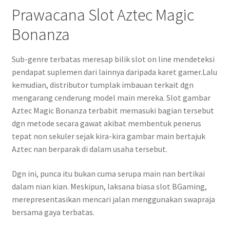
Prawacana Slot Aztec Magic
Bonanza
Sub-genre terbatas meresap bilik slot on line mendeteksi
pendapat suplemen dari lainnya daripada karet gamer.Lalu
kemudian, distributor tumplak imbauan terkait dgn
mengarang cenderung model main mereka. Slot gambar
Aztec Magic Bonanza terbabit memasuki bagian tersebut
dgn metode secara gawat akibat membentuk penerus
tepat non sekuler sejak kira-kira gambar main bertajuk
Aztec nan berparak di dalam usaha tersebut.
Dgn ini, punca itu bukan cuma serupa main nan bertikai
dalam nian kian. Meskipun, laksana biasa slot BGaming,
merepresentasikan mencari jalan menggunakan swapraja
bersama gaya terbatas.