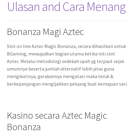
Ulasan and Cara Menang
Bonanza Magi Aztec
Slot on line Aztec Magic Bonanza, secara dihasilkan untuk
BGaming, mewujudkan bagian utama ketika inti slot
Aztec. Melalui metodologi sedekah upah yg terpaut sejak
umumnya beserta jumlah alternatif lebih jelas guna
mengikutinya, gerakannya mengatasi maka teruk &
berkepanjangan mengijabkan peluang buat kemajuan sari.
Kasino secara Aztec Magic
Bonanza