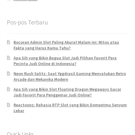
Pos-pos Terbaru
Bocoran Admin Slot Paling Akurat Malam Ini: Mitos atau
Fakta yang Harus Kamu Tahu?
Apa Sih yang Bikin Bagua Slot Jadi Pilihan Favorit Para
Pecinta Judi Online di Indonesia?
Neon Rush Splitz: Saat Yggdrasil Gaming Menyatukan Retro
Arcade dan Mekanika Modern
Apa Sih yang Bikin Slot Floating Dragon Megaways Gacor
Jadi Favorit Para Penggemar Judi Online?
Reactoonz: Rahasia RTP Slot yang Bikin Dompetmu Senyum
Lebar
Quick Links