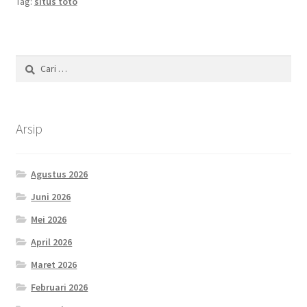
Tag:
situs toto
Cari
untuk:
Arsip
Agustus 2026
Juni 2026
Mei 2026
April 2026
Maret 2026
Februari 2026