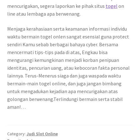
mencurigakan, segera laporkan ke pihak situs
togel
on
line atau lembaga apa berwenang.
Menjaga kerahasiaan serta keamanan informasi individu
waktu bermain togel onlen sangat esensial guna protect
sendiri Kamu sebab berbagai bahaya cyber. Bersama
mencermati tips-tips pada di atas, Engkau bisa
mengurangi kemungkinan menjadi korban penipuan
identitas, pencurian uang, atau kebocoran fakta personal
lainnya. Terus-Menerus siaga dan juga waspada waktu
bermain-main togel online, dan juga jangan bimbang
untuk mengadukan kejadian apa mencurigakan atas
golongan berwenang.Terlindungi bermain serta stabil
aman!…
Category:
Judi Slot Online