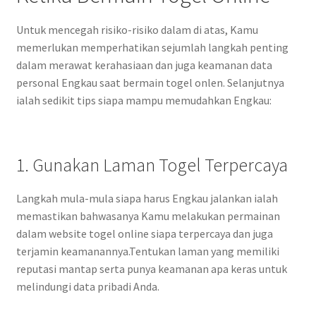
Untuk mencegah risiko-risiko dalam di atas, Kamu
memerlukan memperhatikan sejumlah langkah penting
dalam merawat kerahasiaan dan juga keamanan data
personal Engkau saat bermain togel onlen. Selanjutnya
ialah sedikit tips siapa mampu memudahkan Engkau:
1. Gunakan Laman Togel Terpercaya
Langkah mula-mula siapa harus Engkau jalankan ialah
memastikan bahwasanya Kamu melakukan permainan
dalam website togel online siapa terpercaya dan juga
terjamin keamanannya.Tentukan laman yang memiliki
reputasi mantap serta punya keamanan apa keras untuk
melindungi data pribadi Anda.