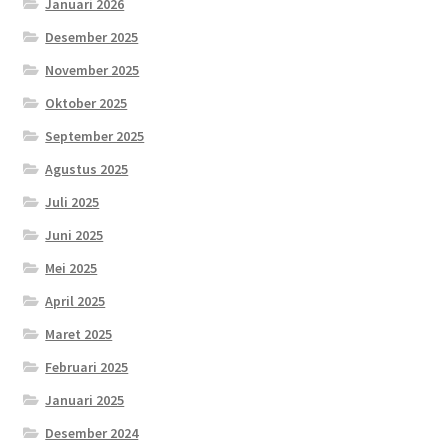
Januari 2026
Desember 2025
November 2025
Oktober 2025
September 2025
Agustus 2025
Juli 2025
Juni 2025
Mei 2025
April 2025
Maret 2025
Februari 2025
Januari 2025
Desember 2024