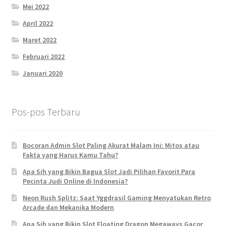
Mei 2022
April 2022
Maret 2022
Februari 2022
Januari 2020
Pos-pos Terbaru
Bocoran Admin Slot Paling Akurat Malam Ini: Mitos atau
Fakta yang Harus Kamu Tahu?
Apa Sih yang Bikin Bagua Slot Jadi Pilihan Favorit Para
Pecinta Judi Online di Indonesia?
Neon Rush Splitz: Saat Yggdrasil Gaming Menyatukan Retro
Arcade dan Mekanika Modern
Apa Sih yang Bikin Slot Floating Dragon Megaways Gacor