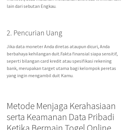
lain dari sebutan Engkau.
2. Pencurian Uang
Jika data moneter Anda diretas ataupun dicuri, Anda
berbahaya kehilangan duit.Fakta finansial siapa sensitif,
seperti bilangan card kredit atau spesifikasi rekening
bank, merupakan target utama bagi kelompok peretas
yang ingin mengambil duit Kamu.
Metode Menjaga Kerahasiaan
serta Keamanan Data Pribadi
Ketika Bermain Togel Online