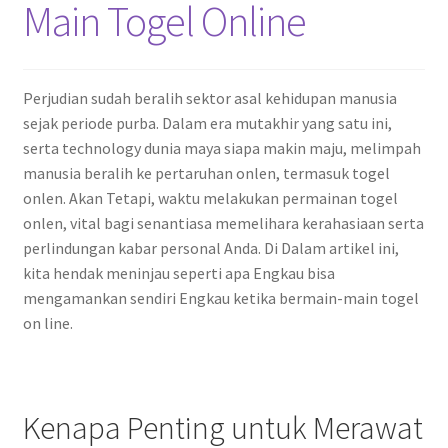
Main Togel Online
Perjudian sudah beralih sektor asal kehidupan manusia
sejak periode purba. Dalam era mutakhir yang satu ini,
serta technology dunia maya siapa makin maju, melimpah
manusia beralih ke pertaruhan onlen, termasuk togel
onlen. Akan Tetapi, waktu melakukan permainan togel
onlen, vital bagi senantiasa memelihara kerahasiaan serta
perlindungan kabar personal Anda. Di Dalam artikel ini,
kita hendak meninjau seperti apa Engkau bisa
mengamankan sendiri Engkau ketika bermain-main togel
on line.
Kenapa Penting untuk Merawat