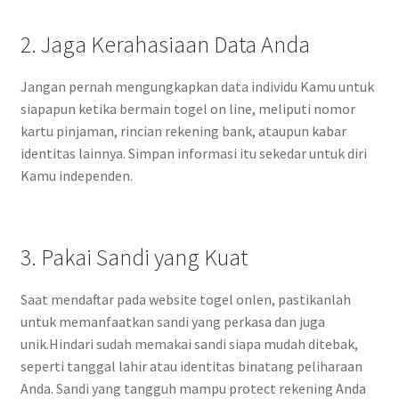
2. Jaga Kerahasiaan Data Anda
Jangan pernah mengungkapkan data individu Kamu untuk
siapapun ketika bermain togel on line, meliputi nomor
kartu pinjaman, rincian rekening bank, ataupun kabar
identitas lainnya. Simpan informasi itu sekedar untuk diri
Kamu independen.
3. Pakai Sandi yang Kuat
Saat mendaftar pada website togel onlen, pastikanlah
untuk memanfaatkan sandi yang perkasa dan juga
unik.Hindari sudah memakai sandi siapa mudah ditebak,
seperti tanggal lahir atau identitas binatang peliharaan
Anda. Sandi yang tangguh mampu protect rekening Anda