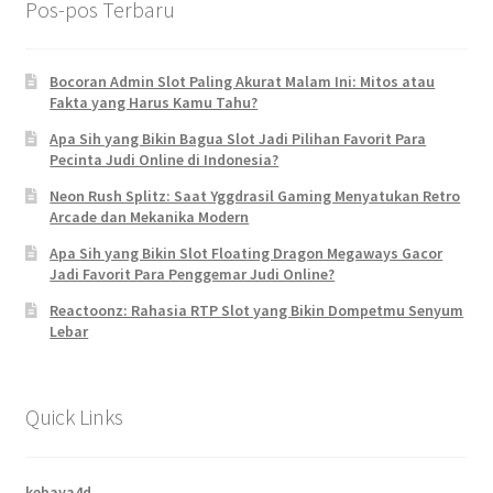
Pos-pos Terbaru
Bocoran Admin Slot Paling Akurat Malam Ini: Mitos atau
Fakta yang Harus Kamu Tahu?
Apa Sih yang Bikin Bagua Slot Jadi Pilihan Favorit Para
Pecinta Judi Online di Indonesia?
Neon Rush Splitz: Saat Yggdrasil Gaming Menyatukan Retro
Arcade dan Mekanika Modern
Apa Sih yang Bikin Slot Floating Dragon Megaways Gacor
Jadi Favorit Para Penggemar Judi Online?
Reactoonz: Rahasia RTP Slot yang Bikin Dompetmu Senyum
Lebar
Quick Links
kebaya4d