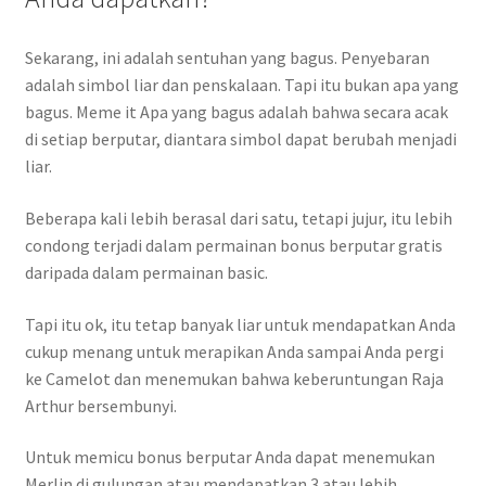
Sekarang, ini adalah sentuhan yang bagus. Penyebaran
adalah simbol liar dan penskalaan. Tapi itu bukan apa yang
bagus. Meme it Apa yang bagus adalah bahwa secara acak
di setiap berputar, diantara simbol dapat berubah menjadi
liar.
Beberapa kali lebih berasal dari satu, tetapi jujur, itu lebih
condong terjadi dalam permainan bonus berputar gratis
daripada dalam permainan basic.
Tapi itu ok, itu tetap banyak liar untuk mendapatkan Anda
cukup menang untuk merapikan Anda sampai Anda pergi
ke Camelot dan menemukan bahwa keberuntungan Raja
Arthur bersembunyi.
Untuk memicu bonus berputar Anda dapat menemukan
Merlin di gulungan atau mendapatkan 3 atau lebih