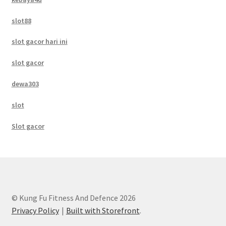
slot88
slot gacor hari ini
slot gacor
dewa303
slot
Slot gacor
© Kung Fu Fitness And Defence 2026
Privacy Policy
Built with Storefront
.