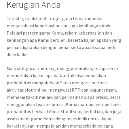
Kerugian Anda
Terakhir, tidak boleh forget guna terus-menerus
mengevaluasi keberhasilan dan juga kehilangan Anda.
Pelajari pattern game Kamu, rekam keberhasilan dan
kehilangan apa Kamu peroleh, beserta kajian apakah yang
pernah dijalankan dengan benar serta apaan siapa perlu
diperbaiki.
Main slot gacor memang menggembirakan, tetapi serta
memerlukan kajian apa baik untuk bisa menaikkan
probabilitas mengalahkan.Serta mengerti metode
aktivitas slot online, mengawasi RTP dan keguncangan,
memakai taktik melakukan permainan siapa presisi, serta
menggunakan feature bonus, Kamu mampu memperbaiki
probabilitas berhasil Anda. Stabil sepi, perhatian, dan juga
assessment game Kamu dengan periodik untuk dapat
berkelanjutan mempelajari dan memperbaiki rencana