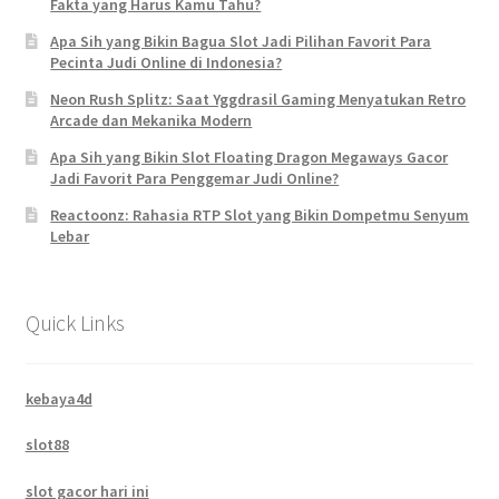
Fakta yang Harus Kamu Tahu?
Apa Sih yang Bikin Bagua Slot Jadi Pilihan Favorit Para
Pecinta Judi Online di Indonesia?
Neon Rush Splitz: Saat Yggdrasil Gaming Menyatukan Retro
Arcade dan Mekanika Modern
Apa Sih yang Bikin Slot Floating Dragon Megaways Gacor
Jadi Favorit Para Penggemar Judi Online?
Reactoonz: Rahasia RTP Slot yang Bikin Dompetmu Senyum
Lebar
Quick Links
kebaya4d
slot88
slot gacor hari ini