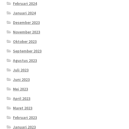
Februari 2024
Januari 2024
Desember 2023
November 2023
Oktober 2023
September 2023
Agustus 2023
Juli 2023
Juni 2023
Mei 2023
April 2023
Maret 2023
Februari 2023
Januari 2023