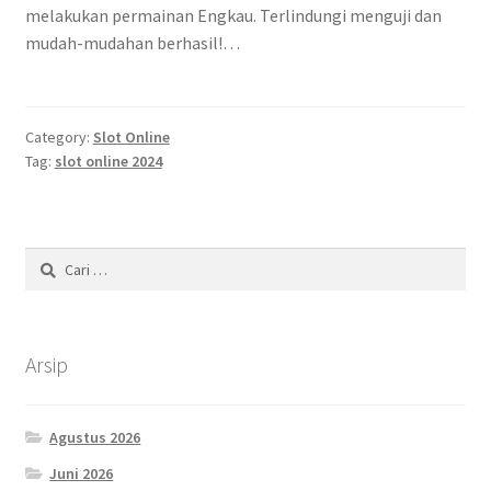
melakukan permainan Engkau. Terlindungi menguji dan
mudah-mudahan berhasil!…
Category:
Slot Online
Tag:
slot online 2024
Cari
untuk:
Arsip
Agustus 2026
Juni 2026