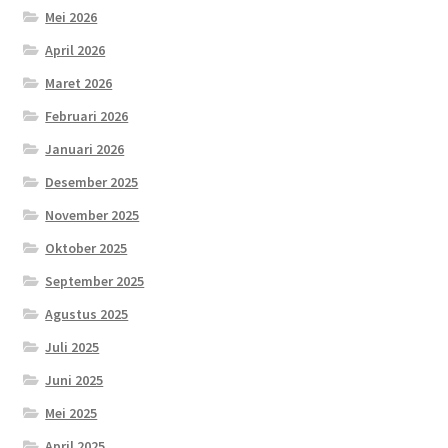
Mei 2026
April 2026
Maret 2026
Februari 2026
Januari 2026
Desember 2025
November 2025
Oktober 2025
September 2025
Agustus 2025
Juli 2025
Juni 2025
Mei 2025
April 2025