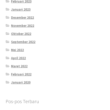
Februari 2023
Januari 2023
Desember 2022
November 2022
Oktober 2022
September 2022
Mei 2022
April 2022
Maret 2022
Februari 2022
Januari 2020
Pos-pos Terbaru