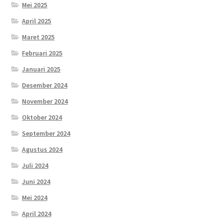
Mei 2025
April 2025
Maret 2025
Februari 2025
Januari 2025
Desember 2024
November 2024
Oktober 2024
September 2024
Agustus 2024
Juli 2024
Juni 2024
Mei 2024
April 2024