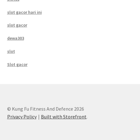
slot gacor hari ini
slot gacor
dewa303
slot
Slot gacor
© Kung Fu Fitness And Defence 2026
Privacy Policy
Built with Storefront
.