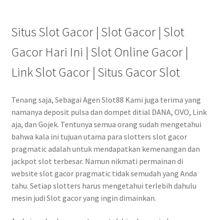
Situs Slot Gacor | Slot Gacor | Slot
Gacor Hari Ini | Slot Online Gacor |
Link Slot Gacor | Situs Gacor Slot
Tenang saja, Sebagai Agen Slot88 Kami juga terima yang
namanya deposit pulsa dan dompet ditial DANA, OVO, Link
aja, dan Gojek. Tentunya semua orang sudah mengetahui
bahwa kala ini tujuan utama para slotters slot gacor
pragmatic adalah untuk mendapatkan kemenangan dan
jackpot slot terbesar. Namun nikmati permainan di
website slot gacor pragmatic tidak semudah yang Anda
tahu. Setiap slotters harus mengetahui terlebih dahulu
mesin judi Slot gacor yang ingin dimainkan.