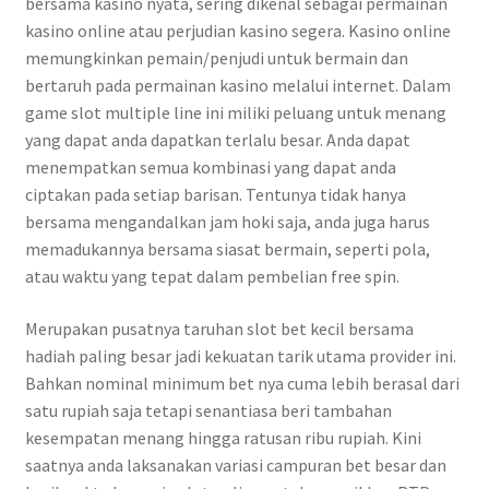
bersama kasino nyata, sering dikenal sebagai permainan
kasino online atau perjudian kasino segera. Kasino online
memungkinkan pemain/penjudi untuk bermain dan
bertaruh pada permainan kasino melalui internet. Dalam
game slot multiple line ini miliki peluang untuk menang
yang dapat anda dapatkan terlalu besar. Anda dapat
menempatkan semua kombinasi yang dapat anda
ciptakan pada setiap barisan. Tentunya tidak hanya
bersama mengandalkan jam hoki saja, anda juga harus
memadukannya bersama siasat bermain, seperti pola,
atau waktu yang tepat dalam pembelian free spin.
Merupakan pusatnya taruhan slot bet kecil bersama
hadiah paling besar jadi kekuatan tarik utama provider ini.
Bahkan nominal minimum bet nya cuma lebih berasal dari
satu rupiah saja tetapi senantiasa beri tambahan
kesempatan menang hingga ratusan ribu rupiah. Kini
saatnya anda laksanakan variasi campuran bet besar dan