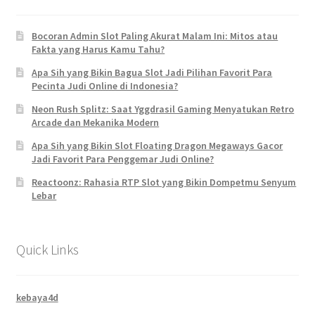
Bocoran Admin Slot Paling Akurat Malam Ini: Mitos atau
Fakta yang Harus Kamu Tahu?
Apa Sih yang Bikin Bagua Slot Jadi Pilihan Favorit Para
Pecinta Judi Online di Indonesia?
Neon Rush Splitz: Saat Yggdrasil Gaming Menyatukan Retro
Arcade dan Mekanika Modern
Apa Sih yang Bikin Slot Floating Dragon Megaways Gacor
Jadi Favorit Para Penggemar Judi Online?
Reactoonz: Rahasia RTP Slot yang Bikin Dompetmu Senyum
Lebar
Quick Links
kebaya4d