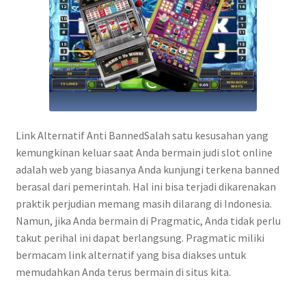
Link Alternatif Anti BannedSalah satu kesusahan yang
kemungkinan keluar saat Anda bermain judi slot online
adalah web yang biasanya Anda kunjungi terkena banned
berasal dari pemerintah. Hal ini bisa terjadi dikarenakan
praktik perjudian memang masih dilarang di Indonesia.
Namun, jika Anda bermain di Pragmatic, Anda tidak perlu
takut perihal ini dapat berlangsung. Pragmatic miliki
bermacam link alternatif yang bisa diakses untuk
memudahkan Anda terus bermain di situs kita.