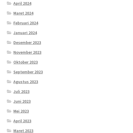
April 2024
Maret 2024
Februari 2024
Januari 2024
Desember 2023
November 2023
Oktober 2023
September 2023
Agustus 2023
Juli 2023
Juni 2023
Mei 2023
April 2023
Maret 2023