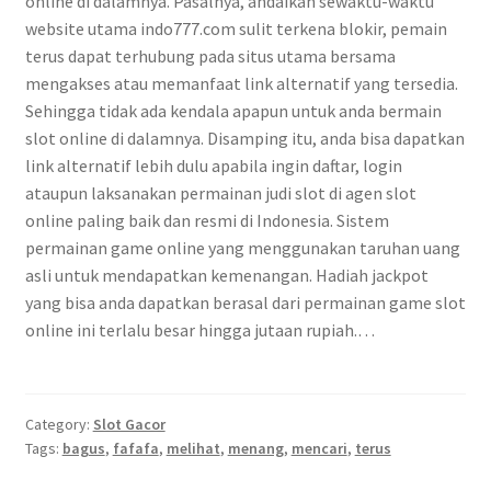
online di dalamnya. Pasalnya, andaikan sewaktu-waktu
website utama indo777.com sulit terkena blokir, pemain
terus dapat terhubung pada situs utama bersama
mengakses atau memanfaat link alternatif yang tersedia.
Sehingga tidak ada kendala apapun untuk anda bermain
slot online di dalamnya. Disamping itu, anda bisa dapatkan
link alternatif lebih dulu apabila ingin daftar, login
ataupun laksanakan permainan judi slot di agen slot
online paling baik dan resmi di Indonesia. Sistem
permainan game online yang menggunakan taruhan uang
asli untuk mendapatkan kemenangan. Hadiah jackpot
yang bisa anda dapatkan berasal dari permainan game slot
online ini terlalu besar hingga jutaan rupiah.…
Category:
Slot Gacor
Tags:
bagus
,
fafafa
,
melihat
,
menang
,
mencari
,
terus