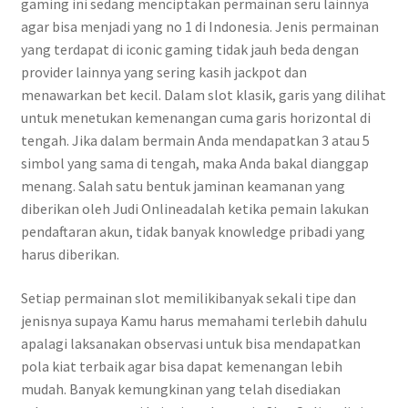
gaming ini sedang menciptakan permainan seru lainnya
agar bisa menjadi yang no 1 di Indonesia. Jenis permainan
yang terdapat di iconic gaming tidak jauh beda dengan
provider lainnya yang sering kasih jackpot dan
menawarkan bet kecil. Dalam slot klasik, garis yang dilihat
untuk menetukan kemenangan cuma garis horizontal di
tengah. Jika dalam bermain Anda mendapatkan 3 atau 5
simbol yang sama di tengah, maka Anda bakal dianggap
menang. Salah satu bentuk jaminan keamanan yang
diberikan oleh Judi Onlineadalah ketika pemain lakukan
pendaftaran akun, tidak banyak knowledge pribadi yang
harus diberikan.
Setiap permainan slot memilikibanyak sekali tipe dan
jenisnya supaya Kamu harus memahami terlebih dahulu
apalagi laksanakan observasi untuk bisa mendapatkan
pola kiat terbaik agar bisa dapat kemenangan lebih
mudah. Banyak kemungkinan yang telah disediakan