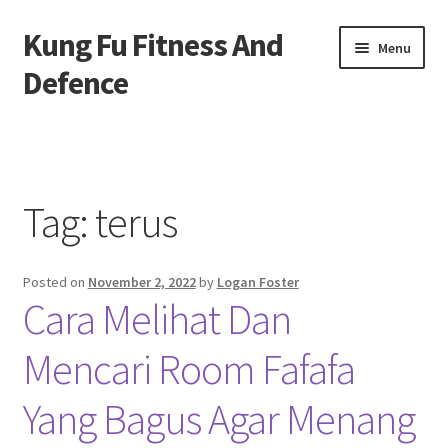
Kung Fu Fitness And
Skip
Skip
Menu
to
to
Defence
navigation
content
Beranda
About us
Tag:
terus
Contact us
Posted on
November 2, 2022
by
Logan Foster
Privacy Policy
Cara Melihat Dan
Mencari Room Fafafa
Yang Bagus Agar Menang