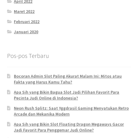
April 2022
Maret 2022
Februari 2022
Januari 2020
Pos-pos Terbaru
Bocoran Admin Slot Paling Akurat Malam Ini: Mitos atau
Fakta yang Harus Kamu Tahu?
Apa Sih yang Bikin Bagua Slot Jadi Pilihan Favorit Para
Pecinta Judi Online di Indonesia?
Neon Rush Splitz: Saat Yggdrasil Gaming Menyatukan Retro
Arcade dan Mekanika Modern
Apa Sih yang Bikin Slot Floating Dragon Megaways Gacor
Jadi Favorit Para Penggemar Judi Online?