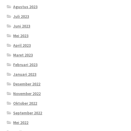
Agustus 2023
Juli 2023
Juni 2023
Mei 2023
April 2023
Maret 2023
Februari 2023
Januari 2023
Desember 2022
November 2022
Oktober 2022
September 2022
Mei 2022