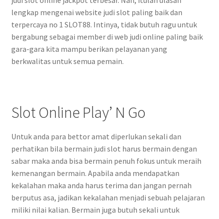
judi slot online jackpot terbesar. Nah, itulah ulasan
lengkap mengenai website judi slot paling baik dan
terpercaya no 1 SLOT88. Intinya, tidak butuh ragu untuk
bergabung sebagai member di web judi online paling baik
gara-gara kita mampu berikan pelayanan yang
berkwalitas untuk semua pemain.
Slot Online Play’ N Go
Untuk anda para bettor amat diperlukan sekali dan
perhatikan bila bermain judi slot harus bermain dengan
sabar maka anda bisa bermain penuh fokus untuk meraih
kemenangan bermain. Apabila anda mendapatkan
kekalahan maka anda harus terima dan jangan pernah
berputus asa, jadikan kekalahan menjadi sebuah pelajaran
miliki nilai kalian. Bermain juga butuh sekali untuk