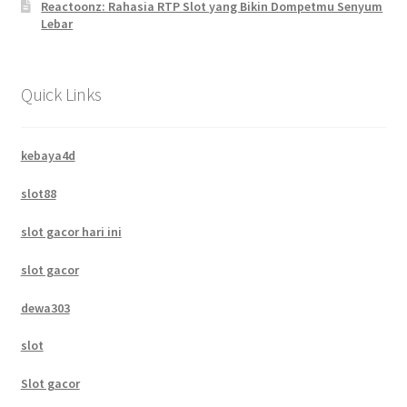
Reactoonz: Rahasia RTP Slot yang Bikin Dompetmu Senyum
Lebar
Quick Links
kebaya4d
slot88
slot gacor hari ini
slot gacor
dewa303
slot
Slot gacor