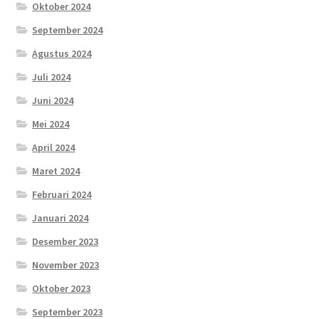
Oktober 2024
September 2024
Agustus 2024
Juli 2024
Juni 2024
Mei 2024
April 2024
Maret 2024
Februari 2024
Januari 2024
Desember 2023
November 2023
Oktober 2023
September 2023