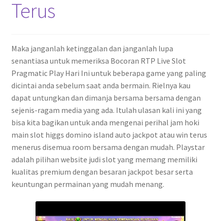
Terus
Maka janganlah ketinggalan dan janganlah lupa
senantiasa untuk memeriksa Bocoran RTP Live Slot
Pragmatic Play Hari Ini untuk beberapa game yang paling
dicintai anda sebelum saat anda bermain. Rielnya kau
dapat untungkan dan dimanja bersama bersama dengan
sejenis-ragam media yang ada. Itulah ulasan kali ini yang
bisa kita bagikan untuk anda mengenai perihal jam hoki
main slot higgs domino island auto jackpot atau win terus
menerus disemua room bersama dengan mudah. Playstar
adalah pilihan website judi slot yang memang memiliki
kualitas premium dengan besaran jackpot besar serta
keuntungan permainan yang mudah menang.