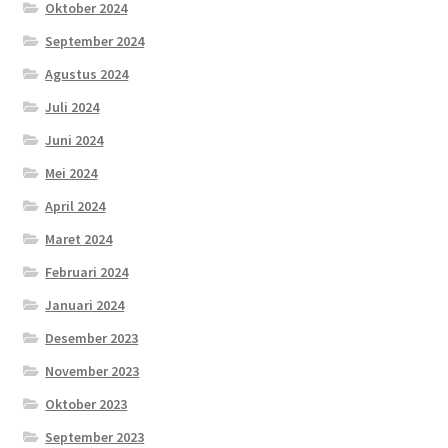
Oktober 2024
September 2024
Agustus 2024
Juli 2024
Juni 2024
Mei 2024
April 2024
Maret 2024
Februari 2024
Januari 2024
Desember 2023
November 2023
Oktober 2023
September 2023