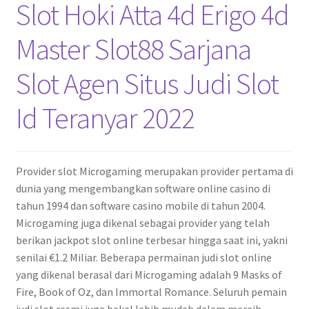
Slot Hoki Atta 4d Erigo 4d
Master Slot88 Sarjana
Slot Agen Situs Judi Slot
Id Teranyar 2022
Provider slot Microgaming merupakan provider pertama di
dunia yang mengembangkan software online casino di
tahun 1994 dan software casino mobile di tahun 2004.
Microgaming juga dikenal sebagai provider yang telah
berikan jackpot slot online terbesar hingga saat ini, yakni
senilai €1.2 Miliar. Beberapa permainan judi slot online
yang dikenal berasal dari Microgaming adalah 9 Masks of
Fire, Book of Oz, dan Immortal Romance. Seluruh pemain
judi slot resmi juga bakal lebih mudah dalam meraih