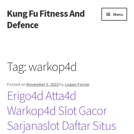
Kung Fu Fitness And
Skip
Skip
Menu
to
to
Defence
navigation
content
Beranda
About us
Tag:
warkop4d
Contact us
Posted on
November 5, 2022
by
Logan Foster
Privacy Policy
Erigo4d Atta4d
Warkop4d Slot Gacor
Sarjanaslot Daftar Situs