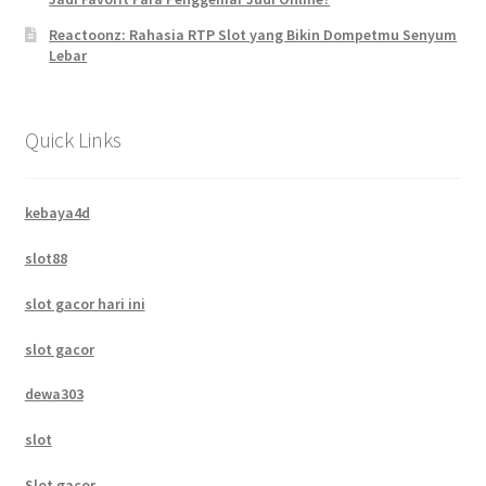
Reactoonz: Rahasia RTP Slot yang Bikin Dompetmu Senyum
Lebar
Quick Links
kebaya4d
slot88
slot gacor hari ini
slot gacor
dewa303
slot
Slot gacor