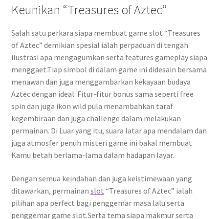
Keunikan “Treasures of Aztec”
Salah satu perkara siapa membuat game slot “Treasures
of Aztec” demikian spesial ialah perpaduan di tengah
ilustrasi apa mengagumkan serta features gameplay siapa
menggaet.Tiap simbol di dalam game ini didesain bersama
menawan dan juga menggambarkan kekayaan budaya
Aztec dengan ideal. Fitur-fitur bonus sama seperti free
spin dan juga ikon wild pula menambahkan taraf
kegembiraan dan juga challenge dalam melakukan
permainan. Di Luar yang itu, suara latar apa mendalam dan
juga atmosfer penuh misteri game ini bakal membuat
Kamu betah berlama-lama dalam hadapan layar.
Dengan semua keindahan dan juga keistimewaan yang
ditawarkan, permainan
slot
“Treasures of Aztec” ialah
pilihan apa perfect bagi penggemar masa lalu serta
penggemar game slot.Serta tema siapa makmur serta