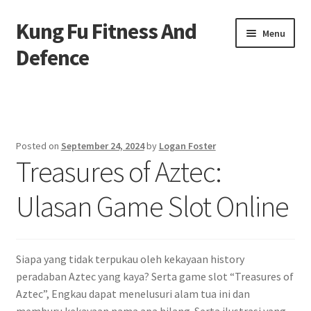
Kung Fu Fitness And
Skip
Skip
Menu
to
to
Defence
navigation
content
Beranda
About us
Posted on
September 24, 2024
by
Logan Foster
Treasures of Aztec:
Contact us
Ulasan Game Slot Online
Privacy Policy
Siapa yang tidak terpukau oleh kekayaan history
peradaban Aztec yang kaya? Serta game slot “Treasures of
Aztec”, Engkau dapat menelusuri alam tua ini dan