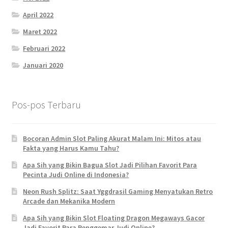
April 2022
Maret 2022
Februari 2022
Januari 2020
Pos-pos Terbaru
Bocoran Admin Slot Paling Akurat Malam Ini: Mitos atau
Fakta yang Harus Kamu Tahu?
Apa Sih yang Bikin Bagua Slot Jadi Pilihan Favorit Para
Pecinta Judi Online di Indonesia?
Neon Rush Splitz: Saat Yggdrasil Gaming Menyatukan Retro
Arcade dan Mekanika Modern
Apa Sih yang Bikin Slot Floating Dragon Megaways Gacor
Jadi Favorit Para Penggemar Judi Online?