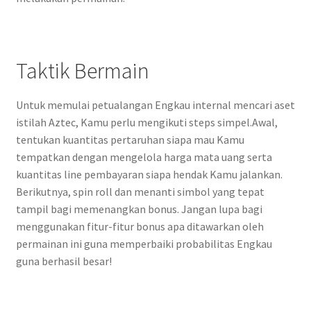
Taktik Bermain
Untuk memulai petualangan Engkau internal mencari aset
istilah Aztec, Kamu perlu mengikuti steps simpel.Awal,
tentukan kuantitas pertaruhan siapa mau Kamu
tempatkan dengan mengelola harga mata uang serta
kuantitas line pembayaran siapa hendak Kamu jalankan.
Berikutnya, spin roll dan menanti simbol yang tepat
tampil bagi memenangkan bonus. Jangan lupa bagi
menggunakan fitur-fitur bonus apa ditawarkan oleh
permainan ini guna memperbaiki probabilitas Engkau
guna berhasil besar!