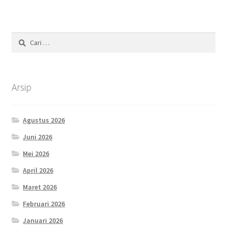
Cari
untuk:
Arsip
Agustus 2026
Juni 2026
Mei 2026
April 2026
Maret 2026
Februari 2026
Januari 2026