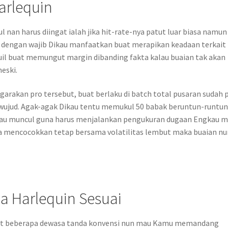
arlequin
ul nan harus diingat ialah jika hit-rate-nya patut luar biasa namun
i dengan wajib Dikau manfaatkan buat merapikan keadaan terkait
il buat memungut margin dibanding fakta kalau buaian tak akan
eski.
rakan pro tersebut, buat berlaku di batch total pusaran sudah p
wujud. Agak-agak Dikau tentu memukul 50 babak beruntun-runtun
au muncul guna harus menjalankan pengukuran dugaan Engkau ma
 mencocokkan tetap bersama volatilitas lembut maka buaian nu
 Harlequin Sesuai
kut beberapa dewasa tanda konvensi nun mau Kamu memandang