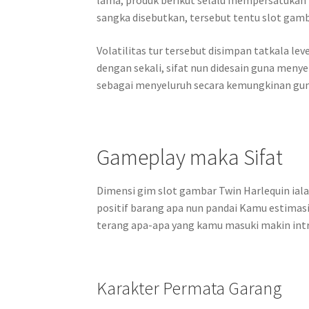
sangka disebutkan, tersebut tentu slot gamba
Volatilitas tur tersebut disimpan tatkala lev
dengan sekali, sifat nun didesain guna me
sebagai menyeluruh secara kemungkinan guna 
Gameplay maka Sifat
Dimensi gim slot gambar Twin Harlequin ial
positif barang apa nun pandai Kamu estimasi
terang apa-apa yang kamu masuki makin int
Karakter Permata Garang