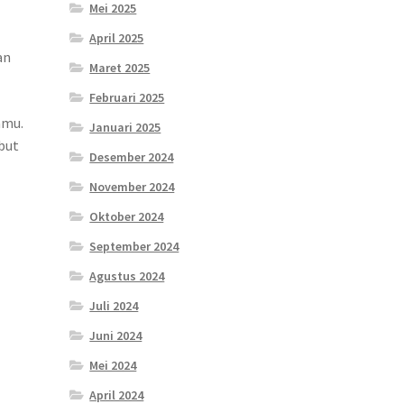
Mei 2025
April 2025
an
Maret 2025
Februari 2025
amu.
Januari 2025
ebut
Desember 2024
November 2024
Oktober 2024
September 2024
Agustus 2024
Juli 2024
Juni 2024
Mei 2024
April 2024