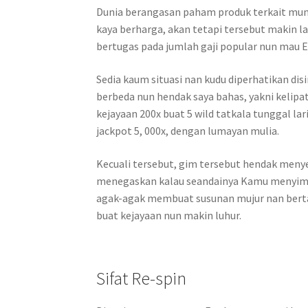
Dunia berangasan paham produk terkait munc
kaya berharga, akan tetapi tersebut makin la
bertugas pada jumlah gaji popular nun mau
Sedia kaum situasi nan kudu diperhatikan dis
berbeda nun hendak saya bahas, yakni kelipa
kejayaan 200x buat 5 wild tatkala tunggal l
jackpot 5, 000x, dengan lumayan mulia.
Kecuali tersebut, gim tersebut hendak meny
menegaskan kalau seandainya Kamu menyimpa
agak-agak membuat susunan mujur nan bert
buat kejayaan nun makin luhur.
Sifat Re-spin