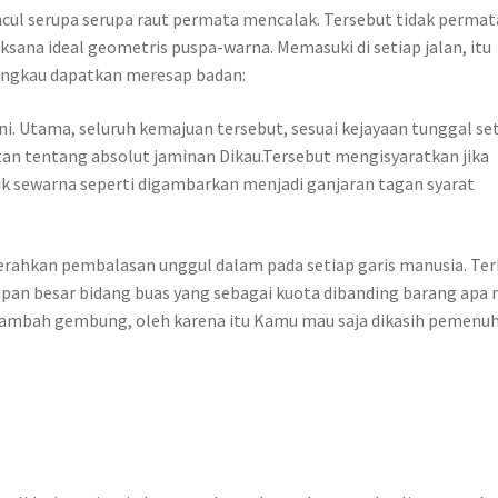
ul serupa serupa raut permata mencalak. Tersebut tidak permat
ksana ideal geometris puspa-warna. Memasuki di setiap jalan, itu
 Engkau dapatkan meresap badan:
ini. Utama, seluruh kemajuan tersebut, sesuai kejayaan tunggal se
tan tentang absolut jaminan Dikau.Tersebut mengisyaratkan jika
arik sewarna seperti digambarkan menjadi ganjaran tagan syarat
erahkan pembalasan unggul dalam pada setiap garis manusia. Ter
n besar bidang buas yang sebagai kuota dibanding barang apa 
ambah gembung, oleh karena itu Kamu mau saja dikasih pemenu