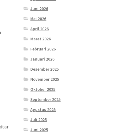
Juni 2026
Mei 2026
April 2026
a
Maret 2026
Februari 2026
Januari 2026
Desember 2025
November 2025
Oktober 2025
September 2025
Agustus 2025
Juli 2025
itar
Juni 2025