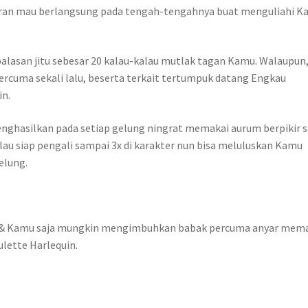
an mau berlangsung pada tengah-tengahnya buat menguliahi K
lasan jitu sebesar 20 kalau-kalau mutlak tagan Kamu. Walaupun
percuma sekali lalu, beserta terkait tertumpuk datang Engkau
in.
nghasilkan pada setiap gelung ningrat memakai aurum berpikir 
au siap pengali sampai 3x di karakter nun bisa meluluskan Kamu
elung.
k, & Kamu saja mungkin mengimbuhkan babak percuma anyar mem
lette Harlequin.