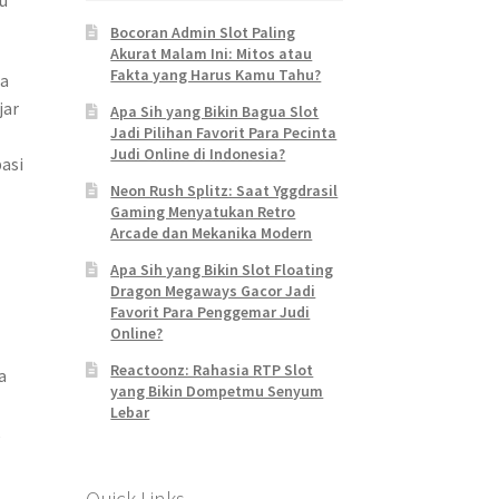
Bocoran Admin Slot Paling
Akurat Malam Ini: Mitos atau
Fakta yang Harus Kamu Tahu?
da
jar
Apa Sih yang Bikin Bagua Slot
Jadi Pilihan Favorit Para Pecinta
Judi Online di Indonesia?
asi
Neon Rush Splitz: Saat Yggdrasil
Gaming Menyatukan Retro
Arcade dan Mekanika Modern
Apa Sih yang Bikin Slot Floating
Dragon Megaways Gacor Jadi
Favorit Para Penggemar Judi
Online?
Reactoonz: Rahasia RTP Slot
a
yang Bikin Dompetmu Senyum
Lebar
k
Quick Links