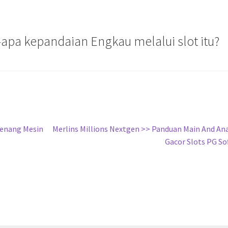
-apa kepandaian Engkau melalui slot itu?
Next
Menang Mesin
Merlins Millions Nextgen >> Panduan Main And Ana
post:
Gacor Slots PG So