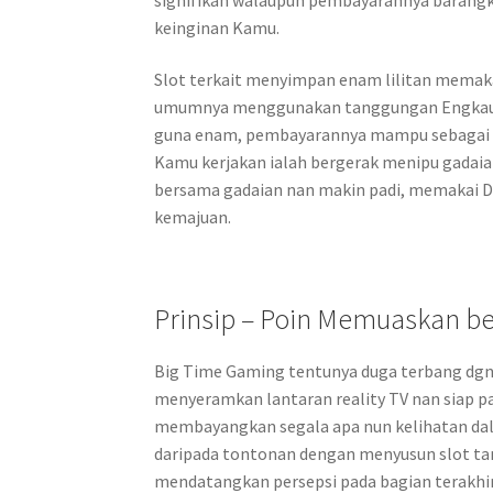
keinginan Kamu.
Slot terkait menyimpan enam lilitan memakai
umumnya menggunakan tanggungan Engkau s
guna enam, pembayarannya mampu sebagai t
Kamu kerjakan ialah bergerak menipu gada
bersama gadaian nan makin padi, memakai 
kemajuan.
Prinsip – Poin Memuaskan be
Big Time Gaming tentunya duga terbang dgn
menyeramkan lantaran reality TV nan siap p
membayangkan segala apa nun kelihatan dal
daripada tontonan dengan menyusun slot tam
mendatangkan persepsi pada bagian terakhi