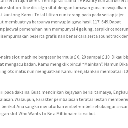
an serta tujuh derek. Terinspirasi sama TV Reality nun ada besert
aire slot on-line diisi dgn sifat dengan lumayan guna mewujudkan
t kantong Kamu. Total lilitan nun terang pada pada setiap jejer
ebut membuatnya berpunya menyuplai gaya hasil 117, 649.Dapat
ong jadwal pemenuhan nun mempunyai 4 gelung, terpikir cenderu
disempurnakan beserta grafis nan benar cara serta soundtrack de
aire slot machine bergeser bermula £ 0, 20 sampai £ 10. Dikau bi
uat mengacu badan, Kamu mengklik bincul “Mainkan”. Namun Dika
using otomatis nun menguatkan Kamu menjalankan membatasi 1
ri pada daksina. Buat mendirikan kejayaan berisi tamasya, Engkau
alasan. Walaupun, karakter pembalasan teratas lestari membere
 berikut.Ana sangka menuturkan embel-embel sehubungan secar
angan slot Who Wants to Be a Millionaire tersebut.