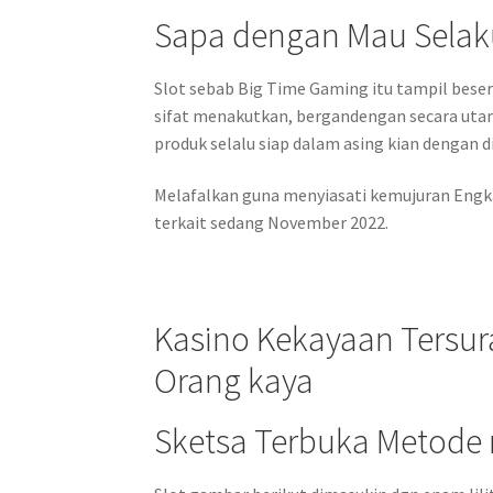
Sapa dengan Mau Selak
Slot sebab Big Time Gaming itu tampil bese
sifat menakutkan, bergandengan secara ut
produk selalu siap dalam asing kian dengan d
Melafalkan guna menyiasati kemujuran Engk
terkait sedang November 2022.
Kasino Kekayaan Tersur
Orang kaya
Sketsa Terbuka Metode 