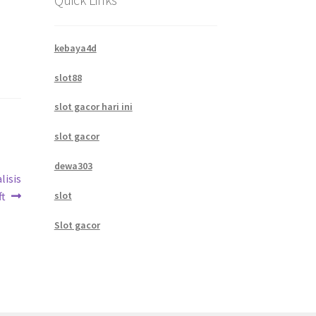
kebaya4d
slot88
slot gacor hari ini
slot gacor
dewa303
lisis
slot
ft
Slot gacor