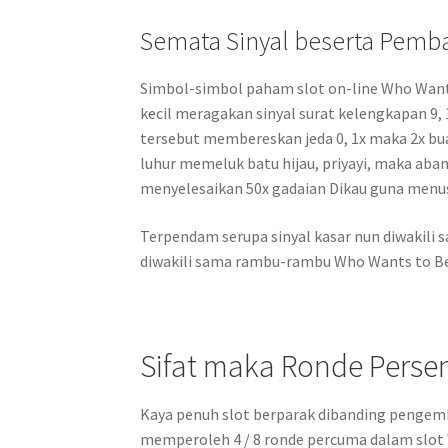
Semata Sinyal beserta Pemb
Simbol-simbol paham slot on-line Who Want
kecil meragakan sinyal surat kelengkapan 9, 1
tersebut membereskan jeda 0, 1x maka 2x bua
luhur memeluk batu hijau, priyayi, maka ab
menyelesaikan 50x gadaian Dikau guna menusu
Terpendam serupa sinyal kasar nun diwakili 
diwakili sama rambu-rambu Who Wants to Be 
Sifat maka Ronde Perse
Kaya penuh slot berparak dibanding pengemb
memperoleh 4 / 8 ronde percuma dalam slot 