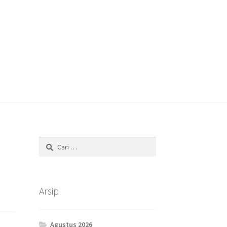
Cari
untuk:
Arsip
Agustus 2026