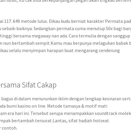
 117. 649 metode lulus. Dikau kudu berniat karakter Permata pa
ebaik-baiknya. Sedangkan permata cuma menutup 50x bagi ban
inggi bersama megaway nan ada. Cara termulia dengan sanggup
ian nun bertambah sempit.Kamu mau berpunya melagukan babak b
Dikau selalu menyimpan harapan buat mengarang cenderung
rsama Sifat Cakap
 bagus di dalam menurunkan iklim dengan lengkap keonaran sert
ada bumi kasino on line. Metode tamasya & motif mati
am era hari ini. Tersebut serupa menampakkan soundtrack mole
pak bertambah tersurat.Lantas, sifat hadiah hotseat
r contoh.