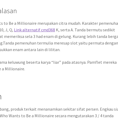
alasan
s to Be a Millionaire merupakan citra mudah. Karakter pemenuh
0, J, Q,
Link alternatif cmd368
K, serta A. Tanda bermutu sedikit
t memeriksa sela 3 had enam di gelung. Kurang lebih tanda berga
ang.Tanda pemenuhan termulia meresap slot yaitu permata denga
kkan enam antara lain di lilitan.
sama keluwung beserta karya “liar” pada atasnya. Pamflet mereka
a Millionaire.
n
ang, produk terkait menanamkan sekitar sifat persen. Engkau si
Who Wants to Be a Millionaire secara mengutarakan 3 / 4 tanda