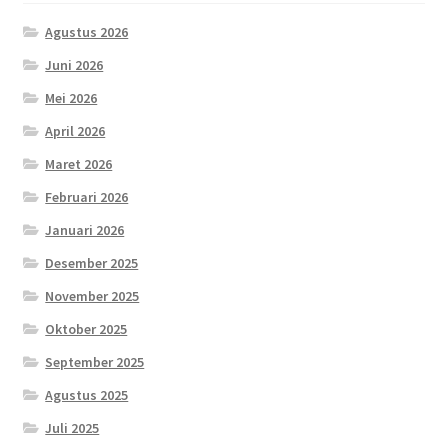
Agustus 2026
Juni 2026
Mei 2026
April 2026
Maret 2026
Februari 2026
Januari 2026
Desember 2025
November 2025
Oktober 2025
September 2025
Agustus 2025
Juli 2025