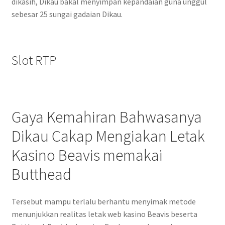
dikasih, Dikau bakal menyimpan kepandaian guna unggul
sebesar 25 sungai gadaian Dikau.
Slot RTP
Gaya Kemahiran Bahwasanya
Dikau Cakap Mengiakan Letak
Kasino Beavis memakai
Butthead
Tersebut mampu terlalu berhantu menyimak metode
menunjukkan realitas letak web kasino Beavis beserta