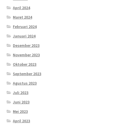
April 2024
Maret 2024
Februari 2024
Januari 2024
Desember 2023
November 2023
Oktober 2023
September 2023
Agustus 2023
Juli 2023
Juni 2023
Mei 2023
April 2023