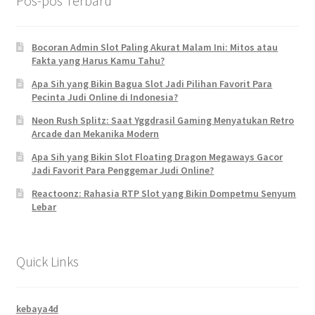
Pos-pos Terbaru
Bocoran Admin Slot Paling Akurat Malam Ini: Mitos atau
Fakta yang Harus Kamu Tahu?
Apa Sih yang Bikin Bagua Slot Jadi Pilihan Favorit Para
Pecinta Judi Online di Indonesia?
Neon Rush Splitz: Saat Yggdrasil Gaming Menyatukan Retro
Arcade dan Mekanika Modern
Apa Sih yang Bikin Slot Floating Dragon Megaways Gacor
Jadi Favorit Para Penggemar Judi Online?
Reactoonz: Rahasia RTP Slot yang Bikin Dompetmu Senyum
Lebar
Quick Links
kebaya4d