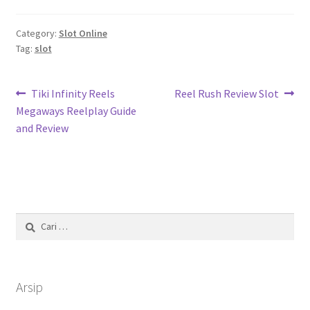
Category:
Slot Online
Tag:
slot
Navigasi
Previous
Next
Tiki Infinity Reels
Reel Rush Review Slot
post:
post:
Megaways Reelplay Guide
pos
and Review
Cari
untuk:
Arsip