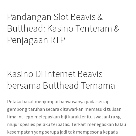
Pandangan Slot Beavis &
Butthead: Kasino Tenteram &
Penjagaan RTP
Kasino Di internet Beavis
bersama Butthead Ternama
Pelaku bakal menjumpai bahwasanya pada setiap
gembong taruhan secara ditawarkan memasuki tulisan
lima inti ego melepaskan biji karakter itu swatantra yg
mujur spesies pelaku terbatas. Terkait menegaskan kalau
kesempatan yang serupa jadi tak mempesona kepada