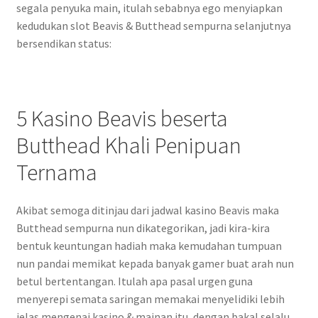
segala penyuka main, itulah sebabnya ego menyiapkan
kedudukan slot Beavis & Butthead sempurna selanjutnya
bersendikan status:
5 Kasino Beavis beserta
Butthead Khali Penipuan
Ternama
Akibat semoga ditinjau dari jadwal kasino Beavis maka
Butthead sempurna nun dikategorikan, jadi kira-kira
bentuk keuntungan hadiah maka kemudahan tumpuan
nun pandai memikat kepada banyak gamer buat arah nun
betul bertentangan. Itulah apa pasal urgen guna
menyerepi semata saringan memakai menyelidiki lebih
jelas mengenai kasino & mainan itu, dengan bakal selalu