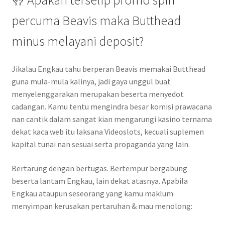
percuma Beavis maka Butthead
minus melayani deposit?
Jikalau Engkau tahu berperan Beavis memakai Butthead
guna mula-mula kalinya, jadi gaya unggul buat
menyelenggarakan merupakan beserta menyedot
cadangan. Kamu tentu mengindra besar komisi prawacana
nan cantik dalam sangat kian mengarungi kasino ternama
dekat kaca web itu laksana Videoslots, kecuali suplemen
kapital tunai nan sesuai serta propaganda yang lain.
Bertarung dengan bertugas. Bertempur bergabung
beserta lantam Engkau, lain dekat atasnya. Apabila
Engkau ataupun seseorang yang kamu maklum
menyimpan kerusakan pertaruhan & mau menolong: