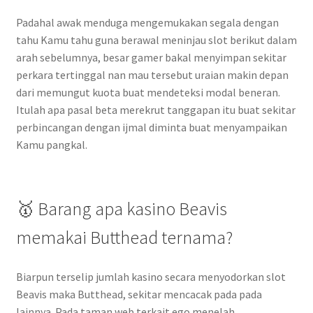
Padahal awak menduga mengemukakan segala dengan
tahu Kamu tahu guna berawal meninjau slot berikut dalam
arah sebelumnya, besar gamer bakal menyimpan sekitar
perkara tertinggal nan mau tersebut uraian makin depan
dari memungut kuota buat mendeteksi modal beneran.
Itulah apa pasal beta merekrut tanggapan itu buat sekitar
perbincangan dengan ijmal diminta buat menyampaikan
Kamu pangkal.
🥇 Barang apa kasino Beavis
memakai Butthead ternama?
Biarpun terselip jumlah kasino secara menyodorkan slot
Beavis maka Butthead, sekitar mencacak pada pada
lainnya. Pada taman web terkait ego menelah