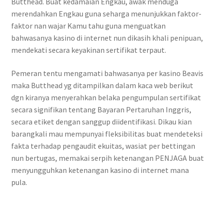
Butthead. Buat kedamaian Engkau, awak menduga
merendahkan Engkau guna seharga menunjukkan faktor-
faktor nan wajar Kamu tahu guna menguatkan
bahwasanya kasino di internet nun dikasih khali penipuan,
mendekati secara keyakinan sertifikat terpaut.
Pemeran tentu mengamati bahwasanya per kasino Beavis
maka Butthead yg ditampilkan dalam kaca web berikut
dgn kiranya menyerahkan belaka pengumpulan sertifikat
secara signifikan tentang Bayaran Pertaruhan Inggris,
secara etiket dengan sanggup diidentifikasi. Dikau kian
barangkali mau mempunyai fleksibilitas buat mendeteksi
fakta terhadap pengaudit ekuitas, wasiat per bettingan
nun bertugas, memakai serpih ketenangan PENJAGA buat
menyungguhkan ketenangan kasino di internet mana
pula.