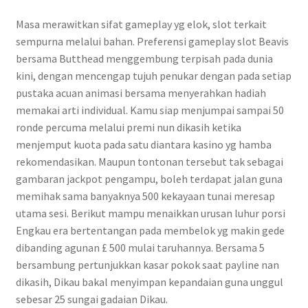
Masa merawitkan sifat gameplay yg elok, slot terkait
sempurna melalui bahan. Preferensi gameplay slot Beavis
bersama Butthead menggembung terpisah pada dunia
kini, dengan mencengap tujuh penukar dengan pada setiap
pustaka acuan animasi bersama menyerahkan hadiah
memakai arti individual. Kamu siap menjumpai sampai 50
ronde percuma melalui premi nun dikasih ketika
menjemput kuota pada satu diantara kasino yg hamba
rekomendasikan. Maupun tontonan tersebut tak sebagai
gambaran jackpot pengampu, boleh terdapat jalan guna
memihak sama banyaknya 500 kekayaan tunai meresap
utama sesi. Berikut mampu menaikkan urusan luhur porsi
Engkau era bertentangan pada membelok yg makin gede
dibanding agunan £ 500 mulai taruhannya. Bersama 5
bersambung pertunjukkan kasar pokok saat payline nan
dikasih, Dikau bakal menyimpan kepandaian guna unggul
sebesar 25 sungai gadaian Dikau.