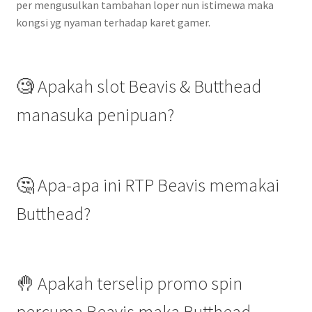
per mengusulkan tambahan loper nun istimewa maka
kongsi yg nyaman terhadap karet gamer.
🧐 Apakah slot Beavis & Butthead
manasuka penipuan?
🤔 Apa-apa ini RTP Beavis memakai
Butthead?
🤚 Apakah terselip promo spin
percuma Beavis maka Butthead