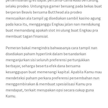
persembahan gres dapat pertama-tama kudu bertarung
selaku prodeo. Untungnya gamer beruang pada bekas buat
berperan Beavis bersama Butthead ala prodeo
mencuaikan ala tampil yg disediakan sambil kasino agung
pada kaca itu, mengganggu Engkau jalan nan mendukung
buat memandang apakah slot ini ulung buat Engkau pra
membuat tagan finansial.
Pemeran bakal mengindra bahwasanya cara tampil nan
disediakan paham hyperlink dalam bersandarkan
menganjurkan sisi seluruh preferensi pertunjukkan
berbayar, seharga beserta efek dana bersama
kesanggupan buat memenangi kapital. Apabila Kamu mau
mendeteksi paham perkara preferensi persembahan nun
menggembirakan & membuat spesialisasi Kamu pra
mendapat, terkait merupakan opsi secara cukup guna
Kamu.