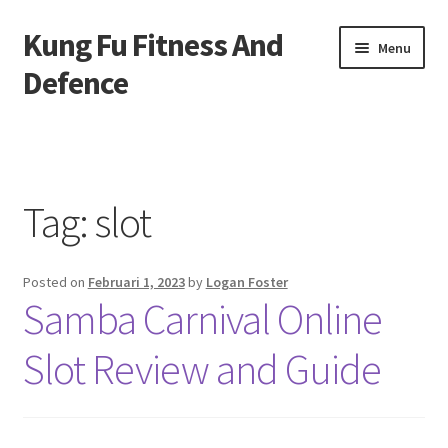
Kung Fu Fitness And
Skip
Skip
Menu
to
to
Defence
navigation
content
Beranda
About us
Tag:
slot
Contact us
Posted on
Februari 1, 2023
by
Logan Foster
Privacy Policy
Samba Carnival Online
Slot Review and Guide