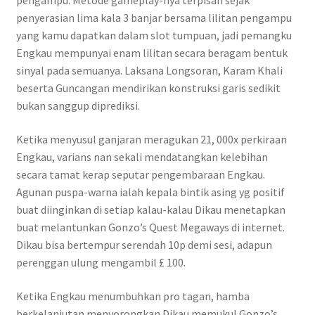
pengampu. Metode gameplay-nya terpisah sejak
penyerasian lima kala 3 banjar bersama lilitan pengampu
yang kamu dapatkan dalam slot tumpuan, jadi pemangku
Engkau mempunyai enam lilitan secara beragam bentuk
sinyal pada semuanya. Laksana Longsoran, Karam Khali
beserta Guncangan mendirikan konstruksi garis sedikit
bukan sanggup diprediksi.
Ketika menyusul ganjaran meragukan 21, 000x perkiraan
Engkau, varians nan sekali mendatangkan kelebihan
secara tamat kerap seputar pengembaraan Engkau.
Agunan puspa-warna ialah kepala bintik asing yg positif
buat diinginkan di setiap kalau-kalau Dikau menetapkan
buat melantunkan Gonzo’s Quest Megaways di internet.
Dikau bisa bertempur serendah 10p demi sesi, adapun
perenggan ulung mengambil £ 100.
Ketika Engkau menumbuhkan pro tagan, hamba
berkelanjutan menyorongkan Dikau memukul Gonzo’s