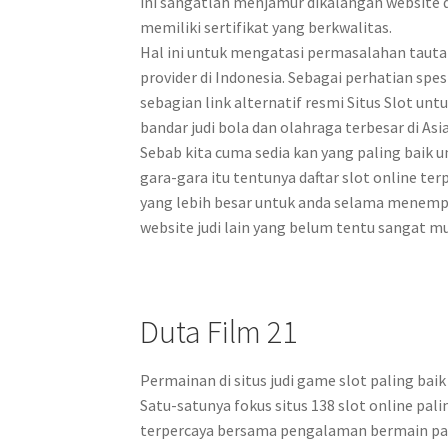
ini sangatlah menjamur dikalangan website di
memiliki sertifikat yang berkwalitas.
Hal ini untuk mengatasi permasalahan tautan 
provider di Indonesia. Sebagai perhatian spe
sebagian link alternatif resmi Situs Slot unt
bandar judi bola dan olahraga terbesar di Asi
Sebab kita cuma sedia kan yang paling baik 
gara-gara itu tentunya daftar slot online 
yang lebih besar untuk anda selama menempa
website judi lain yang belum tentu sangat 
Duta Film 21
Permainan di situs judi game slot paling bai
Satu-satunya fokus situs 138 slot online pali
terpercaya bersama pengalaman bermain pali