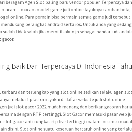
ri beragam Agen Slot paling baru vendor populer. Terpercaya da
n macam – macam model game judi online layaknya taruhan bola, 
 togel online. Para pemain bisa bermain semua game judi tersebut
 mendukung perangkat android serta ios. Untuk anda yang sedang
da sudah tidak salah jika memilih akun jp sebagai bandar judi andal
 gacor.
ling Baik Dan Terpercaya Di Indonesia Tah
, terbaru dan terlengkap yang slot online sedikan selaku agen slo
nya melalui 1 platform yakni di daftar website judi slot online
 agen judi slot gacor 2022 mudah menang dan berikan gacoran hari
bersama dengan RTP tertinggi. Slot Gacor memasuki pasar web ju
bo slot gacor anti rungkat rtp live tertinggi malam ini tentu muda
in disini. Slot online suatu keseruan bertaruh online yang terlalu