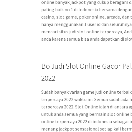
online banyak jackpot yang cukup beragam da
paling baik no 1 di Indonesia bersama denga
casino, slot game, poker online, arcade, dan
hanya menggunakan 1 user id dan seluruhnya
mencari situs judi slot online terpercaya, An
anda karena semua bisa anda dapatkan di slot
Bo Judi Slot Online Gacor Pa
2022
Sudah banyak varian game judi online terbaik
terpercaya 2022 waktu ini. Semua sudah ada ha
terpercaya 2022. Slot Online ialah di antara
untuk anda semua yang bermain slot online 
online terpercaya 2022 di indonesia sebagai 
menang jackpot sensasional setiap kali berma