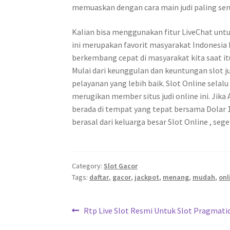
memuaskan dengan cara main judi paling ser
Kalian bisa menggunakan fitur LiveChat untu
ini merupakan favorit masyarakat Indonesia b
berkembang cepat di masyarakat kita saat i
Mulai dari keunggulan dan keuntungan slot ju
pelayanan yang lebih baik. Slot Online sela
merugikan member situs judi online ini. Jika 
berada di tempat yang tepat bersama Dolar 
berasal dari keluarga besar Slot Online , se
Category:
Slot Gacor
Tags:
daftar
,
gacor
,
jackpot
,
menang
,
mudah
,
onl
Navigasi
Previous
Rtp Live Slot Resmi Untuk Slot Pragmatic 
post: