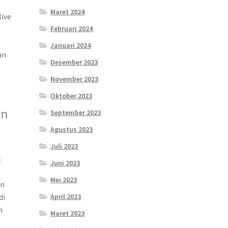
n
Maret 2024
live
Februari 2024
Januari 2024
an
Desember 2023
November 2023
Oktober 2023
un
September 2023
Agustus 2023
Juli 2023
t
Juni 2023
Mei 2023
an
April 2023
di
h
Maret 2023