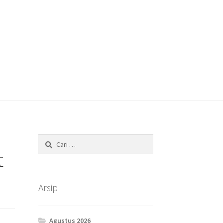
Cari
untuk:
t
Arsip
Agustus 2026