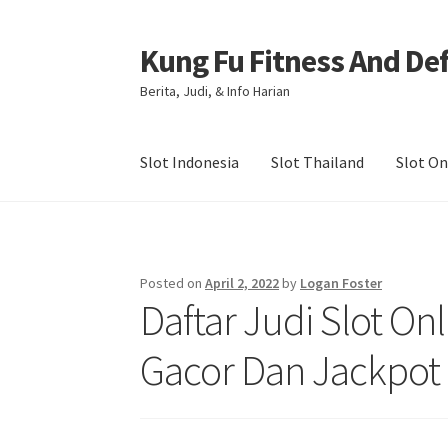
Kung Fu Fitness And De
Skip
Skip
to
to
Berita, Judi, & Info Harian
navigation
content
Slot Indonesia
Slot Thailand
Slot On
Beranda
About us
Contact us
Privacy Policy
Posted on
April 2, 2022
by
Logan Foster
Daftar Judi Slot O
Gacor Dan Jackpot