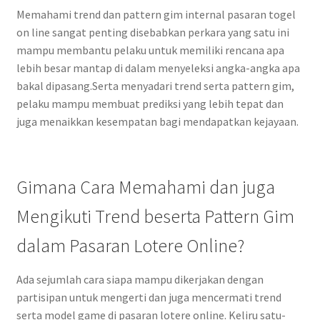
Memahami trend dan pattern gim internal pasaran togel
on line sangat penting disebabkan perkara yang satu ini
mampu membantu pelaku untuk memiliki rencana apa
lebih besar mantap di dalam menyeleksi angka-angka apa
bakal dipasang.Serta menyadari trend serta pattern gim,
pelaku mampu membuat prediksi yang lebih tepat dan
juga menaikkan kesempatan bagi mendapatkan kejayaan.
Gimana Cara Memahami dan juga
Mengikuti Trend beserta Pattern Gim
dalam Pasaran Lotere Online?
Ada sejumlah cara siapa mampu dikerjakan dengan
partisipan untuk mengerti dan juga mencermati trend
serta model game di pasaran lotere online. Keliru satu-