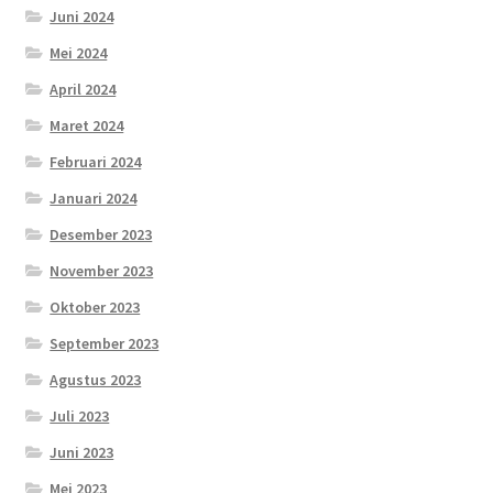
Juni 2024
Mei 2024
April 2024
Maret 2024
Februari 2024
Januari 2024
Desember 2023
November 2023
Oktober 2023
September 2023
Agustus 2023
Juli 2023
Juni 2023
Mei 2023