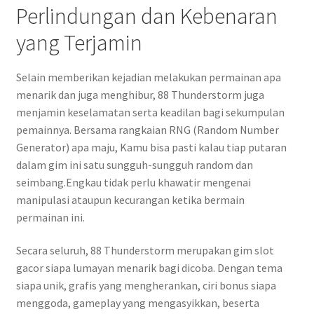
Perlindungan dan Kebenaran
yang Terjamin
Selain memberikan kejadian melakukan permainan apa
menarik dan juga menghibur, 88 Thunderstorm juga
menjamin keselamatan serta keadilan bagi sekumpulan
pemainnya. Bersama rangkaian RNG (Random Number
Generator) apa maju, Kamu bisa pasti kalau tiap putaran
dalam gim ini satu sungguh-sungguh random dan
seimbang.Engkau tidak perlu khawatir mengenai
manipulasi ataupun kecurangan ketika bermain
permainan ini.
Secara seluruh, 88 Thunderstorm merupakan gim slot
gacor siapa lumayan menarik bagi dicoba. Dengan tema
siapa unik, grafis yang mengherankan, ciri bonus siapa
menggoda, gameplay yang mengasyikkan, beserta