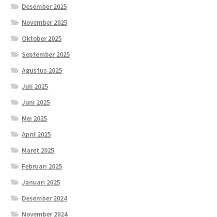
Desember 2025
November 2025
Oktober 2025
September 2025
Agustus 2025
Juli 2025
Juni 2025
Mei 2025
April 2025
Maret 2025
Februari 2025
Januari 2025
Desember 2024
November 2024