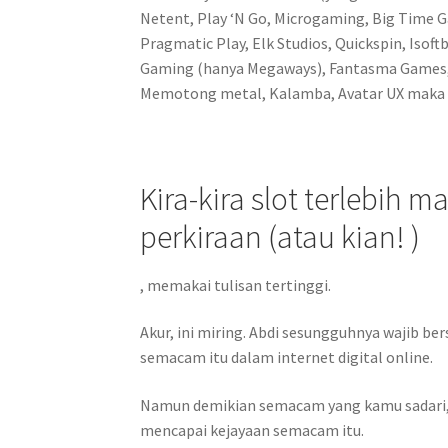
Netent, Play ‘N Go, Microgaming, Big Time G
Pragmatic Play, Elk Studios, Quickspin, Isof
Gaming (hanya Megaways), Fantasma Games, I
Memotong metal, Kalamba, Avatar UX maka P
Kira-kira slot terlebih
perkiraan (atau kian! )
, memakai tulisan tertinggi.
Akur, ini miring. Abdi sesungguhnya wajib 
semacam itu dalam internet digital online.
Namun demikian semacam yang kamu sadari, 
mencapai kejayaan semacam itu.