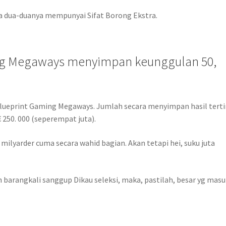
ta dua-duanya mempunyai Sifat Borong Ekstra.
ing Megaways menyimpan keunggulan 50,
Blueprint Gaming Megaways. Jumlah secara menyimpan hasil terti
 250. 000 (seperempat juta).
milyarder cuma secara wahid bagian. Akan tetapi hei, suku juta
 barangkali sanggup Dikau seleksi, maka, pastilah, besar yg masu