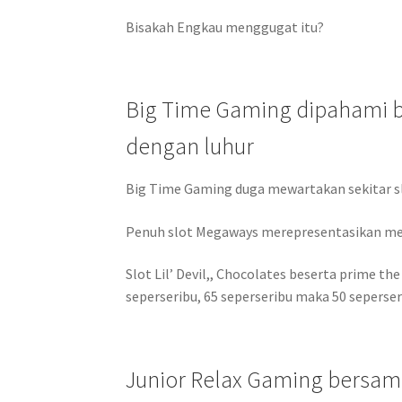
Bisakah Engkau menggugat itu?
Big Time Gaming dipahami b
dengan luhur
Big Time Gaming duga mewartakan sekitar s
Penuh slot Megaways merepresentasikan me
Slot Lil’ Devil,, Chocolates beserta prime 
seperseribu, 65 seperseribu maka 50 seperseri
Junior Relax Gaming bersam