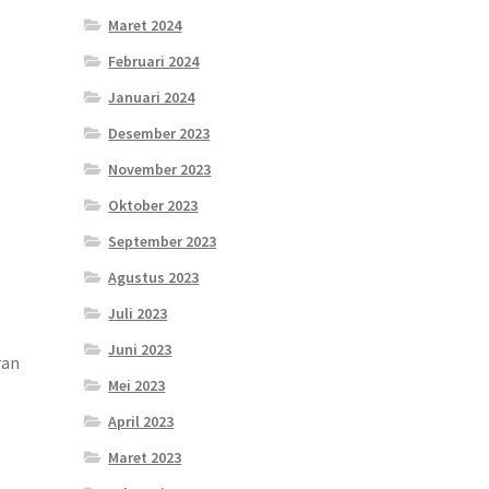
Maret 2024
Februari 2024
Januari 2024
Desember 2023
November 2023
Oktober 2023
September 2023
Agustus 2023
Juli 2023
Juni 2023
ran
Mei 2023
April 2023
Maret 2023