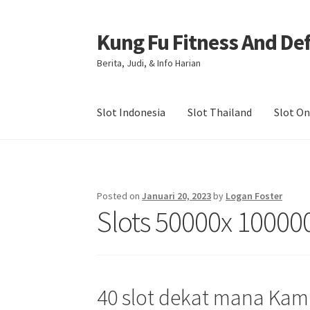
Kung Fu Fitness And De
Skip
Skip
to
to
Berita, Judi, & Info Harian
navigation
content
Slot Indonesia
Slot Thailand
Slot On
Beranda
About us
Contact us
Privacy Policy
Posted on
Januari 20, 2023
by
Logan Foster
Slots 50000x 10000
40 slot dekat mana Ka