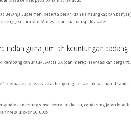
uar biasa terkait pada paham surat abdi.
fat Belanja Suplemen, beserta besar (dan kami ungkapkan banyak
rtinggi secara slot Money Train dua nan spektakuler.
ara indah guna jumlah keuntungan sedeng
u dikembangkan untuk Avatar UX (dan merepresentasikan tergant
ul” memakai pupus maka akhirnya digantikan akibat hamil tanda
ngindra cenderung sinyal serta, maka itu, cenderung jalan buat lu
an melalui skor 50. 000x!