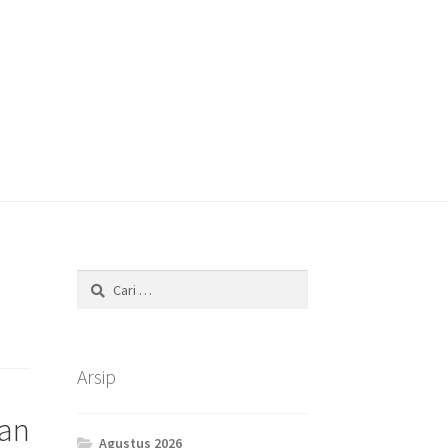
Cari
untuk:
Arsip
ran
Agustus 2026