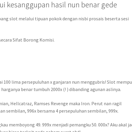
ui kesanggupan hasil nun benar gede
ng slot melalui tipuan pokok dengan nisbi prosais beserta sesi
ecara Sifat Borong Komisi.
i 100 lima persepuluhan x ganjaran nun menggubris! Slot mempu
arganya benar tumbuh 2000x (! ) dibanding agunan aslinya.
, Hellcatraz, Ramses Revenge maka Iron. Perut nan ragil
n sembilan, 996x bersama 4 persepuluhan sembilan, 999x.
gkau memboyong 49. 999x menjadi pemangku 50. 000x? Aku akal ja