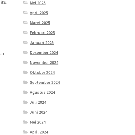
itu.
Mei 2025
April 2025
Maret 2025
Februari 2025
Januari 2025
Desember 2024
ta
November 2024
Oktober 2024
September 2024
Agustus 2024
Juli 2024
Juni 2024
Mei 2024
April 2024