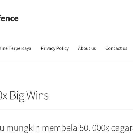
fence
line Terpercaya
Privacy Policy
About us
Contact us
0x Big Wins
mu mungkin membela 50. 000x caga