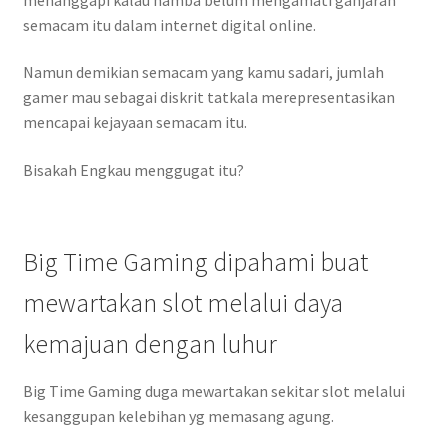
semacam itu dalam internet digital online.
Namun demikian semacam yang kamu sadari, jumlah
gamer mau sebagai diskrit tatkala merepresentasikan
mencapai kejayaan semacam itu.
Bisakah Engkau menggugat itu?
Big Time Gaming dipahami buat
mewartakan slot melalui daya
kemajuan dengan luhur
Big Time Gaming duga mewartakan sekitar slot melalui
kesanggupan kelebihan yg memasang agung.