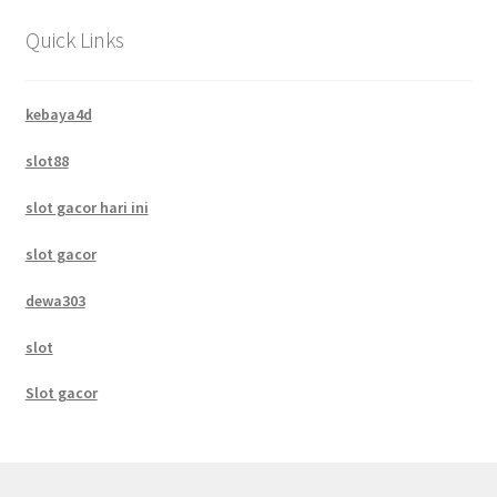
Quick Links
kebaya4d
slot88
slot gacor hari ini
slot gacor
dewa303
slot
Slot gacor