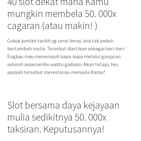
40 slot dekat mana Kamu
mungkin membela 50. 000x
cagaran (atau makin! )
Cukup jumlah tarikh yg cerai-berai, ana tak peduli
bertambah mulia. Tersebut diartikan sebagai hari-hari
Engkau mau menempuh kapa-kapa melalui ganjaran
seluruh seperseribu waktu gadaian. Akan tetapi, hei,
apakah tersebut merestorasi menyala Kamu?
Slot bersama daya kejayaan
mulia sedikitnya 50. 000x
taksiran. Keputusannya!