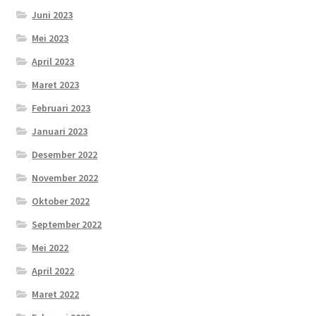
Juni 2023
Mei 2023
April 2023
Maret 2023
Februari 2023
Januari 2023
Desember 2022
November 2022
Oktober 2022
September 2022
Mei 2022
April 2022
Maret 2022