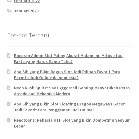
Februari 2022
Januari 2020
Pos-pos Terbaru
Bocoran Admin Slot Paling Akurat Malam Ini: Mitos atau
Fakta yang Harus Kamu Tahu?
Apa Sih yang Bikin Bagua Slot Jadi Pilihan Favorit Para
Pecinta Judi Online di Indonesia?
Neon Rush Splitz: Saat Yggdrasil Gaming Menyatukan Retro
Arcade dan Mekanika Modern
Apa Sih yang Bikin Slot Floating Dragon Megaways Gacor
Jadi Favorit Para Penggemar Judi Online?
Reactoonz: Rahasia RTP Slot yang Bikin Dompetmu Senyum
Lebar