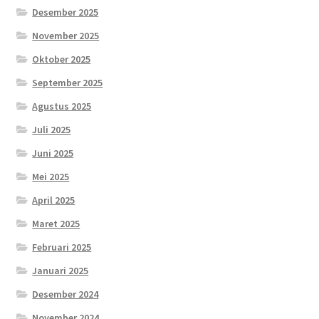
Desember 2025
November 2025
Oktober 2025
September 2025
Agustus 2025
Juli 2025
Juni 2025
Mei 2025
April 2025
Maret 2025
Februari 2025
Januari 2025
Desember 2024
November 2024