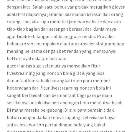
dengan kita. Salah satu bonus yang tidak merugikan player
adalah terdapatnya jaminan keamanan berasal dari orang
curang. Jadi kita juga memiliki jaminan website dan akun
tiap-tiap bagian dari serangan berasal dari dunia maya
agar tidak kehilangan saldo anggota sendiri. Provider
habanero slot merupakan diantara provider slot gampang
menang bersama dengan bet rendah yang mempunyai
bettor loyal didalam bermain.
gacor lantas juga selanjutnya menyajikan fitur
livestreaming yang nonton bola gratis yang bisa
dimanfaatkan sebaik barangkali oleh para member.
Keberadaan dari fitur livestreaming nonton bola ini
sangat berfaedah dan bermanfaat bagi para pemain
setidaknya untuk bisa pertandingan bola melalui web judi
Di mana mereka bergabung. Di sini para pemain tidak
butuh mengandalkan televisi apalagi televisi berbayar
untuk bisa nonton pertandingan bola yang bakal