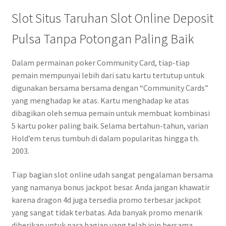
Slot Situs Taruhan Slot Online Deposit
Pulsa Tanpa Potongan Paling Baik
Dalam permainan poker Community Card, tiap-tiap
pemain mempunyai lebih dari satu kartu tertutup untuk
digunakan bersama bersama dengan “Community Cards”
yang menghadap ke atas. Kartu menghadap ke atas
dibagikan oleh semua pemain untuk membuat kombinasi
5 kartu poker paling baik. Selama bertahun-tahun, varian
Hold’em terus tumbuh di dalam popularitas hingga th.
2003.
Tiap bagian slot online udah sangat pengalaman bersama
yang namanya bonus jackpot besar. Anda jangan khawatir
karena dragon 4d juga tersedia promo terbesar jackpot
yang sangat tidak terbatas. Ada banyak promo menarik
diberikan untuk para bagian yang telah join bersama