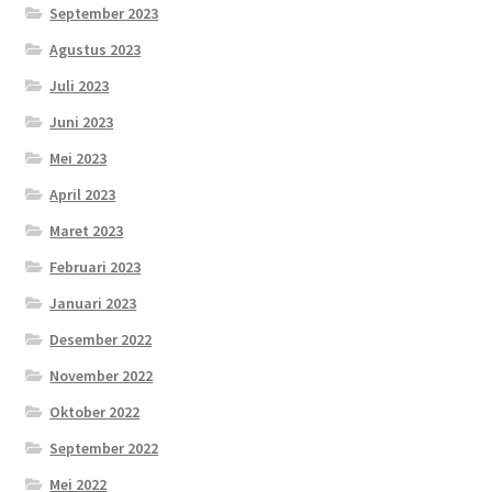
September 2023
Agustus 2023
Juli 2023
Juni 2023
Mei 2023
April 2023
Maret 2023
Februari 2023
Januari 2023
Desember 2022
November 2022
Oktober 2022
September 2022
Mei 2022