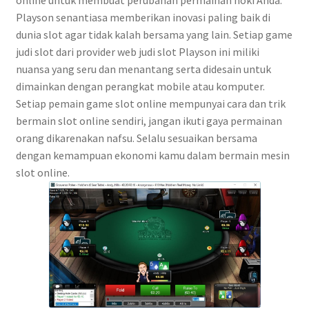
Playson senantiasa memberikan inovasi paling baik di
dunia slot agar tidak kalah bersama yang lain. Setiap game
judi slot dari provider web judi slot Playson ini miliki
nuansa yang seru dan menantang serta didesain untuk
dimainkan dengan perangkat mobile atau komputer.
Setiap pemain game slot online mempunyai cara dan trik
bermain slot online sendiri, jangan ikuti gaya permainan
orang dikarenakan nafsu. Selalu sesuaikan bersama
dengan kemampuan ekonomi kamu dalam bermain mesin
slot online.