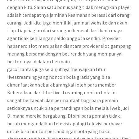
dengan kita. Salah satu bonus yang tidak merugikan player
adalah terdapatnya jaminan keamanan berasal dari orang
curang. Jadi kita juga memiliki jaminan website dan akun
tiap-tiap bagian dari serangan berasal dari dunia maya
agar tidak kehilangan saldo anggota sendiri. Provider
habanero slot merupakan diantara provider slot gampang
menang bersama dengan bet rendah yang mempunyai
bettor loyal didalam bermain.
gacor lantas juga selanjutnya menyajikan fitur
livestreaming yang nonton bola gratis yang bisa
dimanfaatkan sebaik barangkali oleh para member.
Keberadaan dari fitur livestreaming nonton bola ini
sangat berfaedah dan bermanfaat bagi para pemain
setidaknya untuk bisa pertandingan bola melalui web judi
Di mana mereka bergabung. Di sini para pemain tidak
butuh mengandalkan televisi apalagi televisi berbayar
untuk bisa nonton pertandingan bola yang bakal