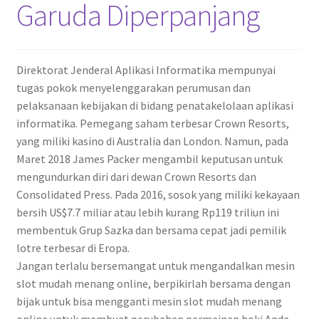
Garuda Diperpanjang
Direktorat Jenderal Aplikasi Informatika mempunyai
tugas pokok menyelenggarakan perumusan dan
pelaksanaan kebijakan di bidang penatakelolaan aplikasi
informatika. Pemegang saham terbesar Crown Resorts,
yang miliki kasino di Australia dan London. Namun, pada
Maret 2018 James Packer mengambil keputusan untuk
mengundurkan diri dari dewan Crown Resorts dan
Consolidated Press. Pada 2016, sosok yang miliki kekayaan
bersih US$7.7 miliar atau lebih kurang Rp119 triliun ini
membentuk Grup Sazka dan bersama cepat jadi pemilik
lotre terbesar di Eropa.
Jangan terlalu bersemangat untuk mengandalkan mesin
slot mudah menang online, berpikirlah bersama dengan
bijak untuk bisa mengganti mesin slot mudah menang
online untuk membuat perubahan permainan hoki Anda.