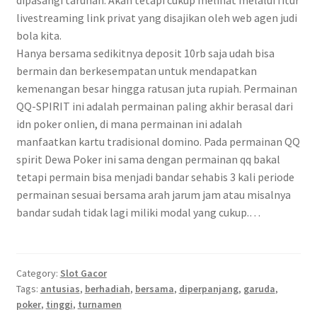
dipasangi taruhan. Akan tetapi cukup melihat melalui fitur
livestreaming link privat yang disajikan oleh web agen judi
bola kita.
Hanya bersama sedikitnya deposit 10rb saja udah bisa
bermain dan berkesempatan untuk mendapatkan
kemenangan besar hingga ratusan juta rupiah. Permainan
QQ-SPIRIT ini adalah permainan paling akhir berasal dari
idn poker onlien, di mana permainan ini adalah
manfaatkan kartu tradisional domino. Pada permainan QQ
spirit Dewa Poker ini sama dengan permainan qq bakal
tetapi permain bisa menjadi bandar sehabis 3 kali periode
permainan sesuai bersama arah jarum jam atau misalnya
bandar sudah tidak lagi miliki modal yang cukup.…
Category:
Slot Gacor
Tags:
antusias
,
berhadiah
,
bersama
,
diperpanjang
,
garuda
,
poker
,
tinggi
,
turnamen