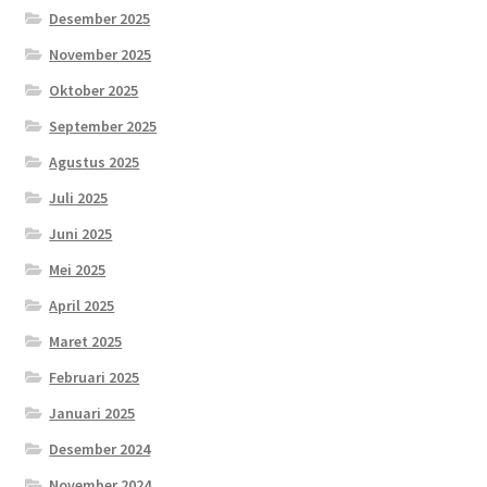
Desember 2025
November 2025
Oktober 2025
September 2025
Agustus 2025
Juli 2025
Juni 2025
Mei 2025
April 2025
Maret 2025
Februari 2025
Januari 2025
Desember 2024
November 2024