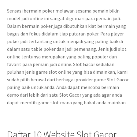
Sensasi bermain poker melawan sesama pemain bikin
model judi online ini sangat digemari para pemain judi.
Dalam bermain poker juga dibutuhkan kiat bermain yang
bagus dan fokus didalam tiap putaran poker. Para player
poker jadi tertantang untuk menjadi yang paling baik di
dalam satu table poker dan jadi pemenang. Jenis judi slot
online tentunya merupakan yang paling populer dan
favorit para pemain judi online. Slot Gacor sediakan
puluhan jenis game slot online yang bisa dimainkan, kami
sudah pilih berasal dari berbagai provider game Slot Gacor
paling baik untuk anda. Anda dapat mencoba bermain
demo dari lebih dari satu Slot Gacor yang ada agar anda
dapat memlih game slot mana yang bakal anda mainkan.
Daftar 10 Website Slot Gacor