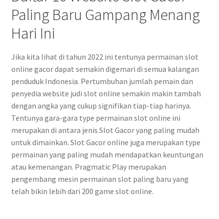
Paling Baru Gampang Menang
Hari Ini
Jika kita lihat di tahun 2022 ini tentunya permainan slot
online gacor dapat semakin digemari di semua kalangan
penduduk Indonesia. Pertumbuhan jumlah pemain dan
penyedia website judi slot online semakin makin tambah
dengan angka yang cukup signifikan tiap-tiap harinya.
Tentunya gara-gara type permainan slot online ini
merupakan di antara jenis Slot Gacor yang paling mudah
untuk dimainkan. Slot Gacor online juga merupakan type
permainan yang paling mudah mendapatkan keuntungan
atau kemenangan. Pragmatic Play merupakan
pengembang mesin permainan slot paling baru yang
telah bikin lebih dari 200 game slot online.