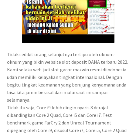
Tidak sedikit orang selanjutnya tertipu oleh oknum-
oknum yang bikin website slot deposit DANA terbaru 2022.
Kami selaku web judi slot gacor maxwin resmi diindonesia
udah memiliki kelayakan tingkat internasional. Dengan
begitu tingkat keamanan yang berujung kenyamana anda
bisa kita jamin berasal dari mulai saat ini sampai
selamanya.
Tidak itu saja, Core i9 lebih dingin nyaris 8 derajat
dibandingkan Core 2 Quad, Core i5 dan Core i7. Test
benchmark game FarCry 2 dan Unreal Tournament
dipegang oleh Core i9, disusul Core i7, Corei 5, Core 2 Quad