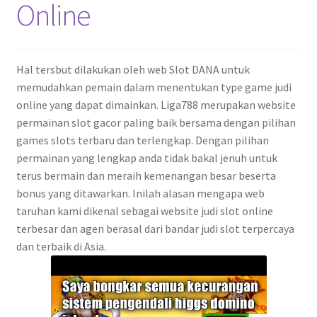
Online
Hal tersbut dilakukan oleh web Slot DANA untuk
memudahkan pemain dalam menentukan type game judi
online yang dapat dimainkan. Liga788 merupakan website
permainan slot gacor paling baik bersama dengan pilihan
games slots terbaru dan terlengkap. Dengan pilihan
permainan yang lengkap anda tidak bakal jenuh untuk
terus bermain dan meraih kemenangan besar beserta
bonus yang ditawarkan. Inilah alasan mengapa web
taruhan kami dikenal sebagai website judi slot online
terbesar dan agen berasal dari bandar judi slot terpercaya
dan terbaik di Asia.