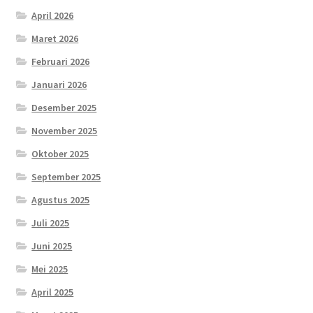
April 2026
Maret 2026
Februari 2026
Januari 2026
Desember 2025
November 2025
Oktober 2025
September 2025
Agustus 2025
Juli 2025
Juni 2025
Mei 2025
April 2025