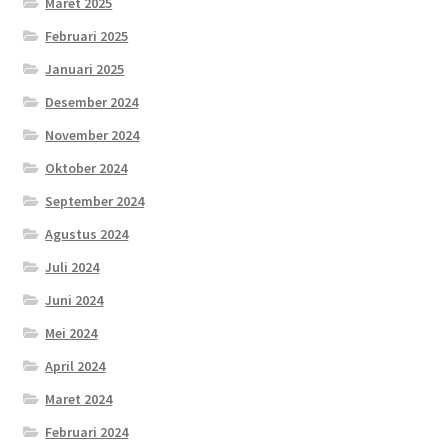
Maret 2025
Februari 2025
Januari 2025
Desember 2024
November 2024
Oktober 2024
September 2024
Agustus 2024
Juli 2024
Juni 2024
Mei 2024
April 2024
Maret 2024
Februari 2024