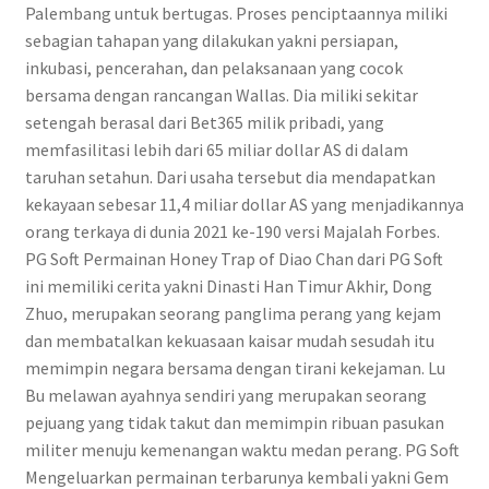
Palembang untuk bertugas. Proses penciptaannya miliki
sebagian tahapan yang dilakukan yakni persiapan,
inkubasi, pencerahan, dan pelaksanaan yang cocok
bersama dengan rancangan Wallas. Dia miliki sekitar
setengah berasal dari Bet365 milik pribadi, yang
memfasilitasi lebih dari 65 miliar dollar AS di dalam
taruhan setahun. Dari usaha tersebut dia mendapatkan
kekayaan sebesar 11,4 miliar dollar AS yang menjadikannya
orang terkaya di dunia 2021 ke-190 versi Majalah Forbes.
PG Soft Permainan Honey Trap of Diao Chan dari PG Soft
ini memiliki cerita yakni Dinasti Han Timur Akhir, Dong
Zhuo, merupakan seorang panglima perang yang kejam
dan membatalkan kekuasaan kaisar mudah sesudah itu
memimpin negara bersama dengan tirani kekejaman. Lu
Bu melawan ayahnya sendiri yang merupakan seorang
pejuang yang tidak takut dan memimpin ribuan pasukan
militer menuju kemenangan waktu medan perang. PG Soft
Mengeluarkan permainan terbarunya kembali yakni Gem