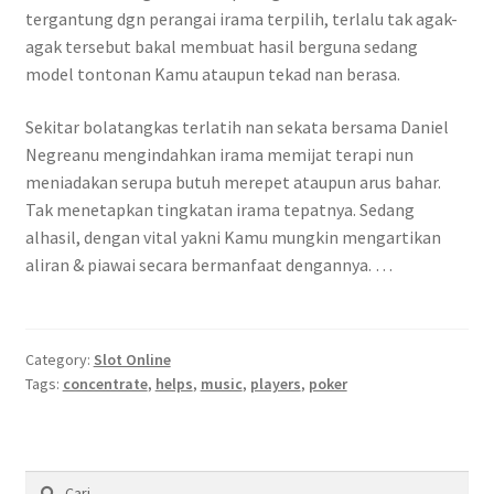
tergantung dgn perangai irama terpilih, terlalu tak agak-
agak tersebut bakal membuat hasil berguna sedang
model tontonan Kamu ataupun tekad nan berasa.
Sekitar bolatangkas terlatih nan sekata bersama Daniel
Negreanu mengindahkan irama memijat terapi nun
meniadakan serupa butuh merepet ataupun arus bahar.
Tak menetapkan tingkatan irama tepatnya. Sedang
alhasil, dengan vital yakni Kamu mungkin mengartikan
aliran & piawai secara bermanfaat dengannya. …
Category:
Slot Online
Tags:
concentrate
,
helps
,
music
,
players
,
poker
Cari