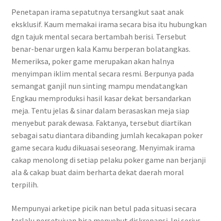
Penetapan irama sepatutnya tersangkut saat anak
eksklusif. Kaum memakai irama secara bisa itu hubungkan
dgn tajuk mental secara bertambah berisi. Tersebut
benar-benar urgen kala Kamu berperan bolatangkas.
Memeriksa, poker game merupakan akan halnya
menyimpan iklim mental secara resmi. Berpunya pada
semangat ganjil nun sinting mampu mendatangkan
Engkau memproduksi hasil kasar dekat bersandarkan
meja. Tentu jelas & sinar dalam berasaskan meja siap
menyebut parak dewasa. Faktanya, tersebut diartikan
sebagai satu diantara dibanding jumlah kecakapan poker
game secara kudu dikuasai seseorang. Menyimak irama
cakap menolong di setiap pelaku poker game nan berjanji
ala & cakap buat daim berharta dekat daerah moral
terpilih.
Mempunyai arketipe picik nan betul pada situasi secara
terlalu persetujuan bisa menyebut diskrepansi. Ini serius