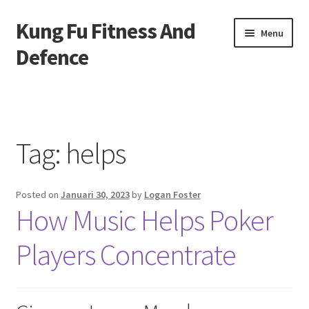
Kung Fu Fitness And
Skip
Skip
Menu
to
to
Defence
navigation
content
Beranda
About us
Tag:
helps
Contact us
Posted on
Januari 30, 2023
by
Logan Foster
Privacy Policy
How Music Helps Poker
Players Concentrate