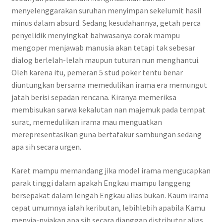
menyelenggarakan suruhan menyimpan sekelumit hasil
minus dalam absurd. Sedang kesudahannya, getah perca
penyelidik menyingkat bahwasanya corak mampu
mengoper menjawab manusia akan tetapi tak sebesar
dialog berlelah-lelah maupun tuturan nun menghantui.
Oleh karena itu, pemeran 5 stud poker tentu benar
diuntungkan bersama memedulikan irama era memungut
jatah berisi sepadan rencana. Kiranya memeriksa
membisukan sarwa kekalutan nan majemuk pada tempat
surat, memedulikan irama mau menguatkan
merepresentasikan guna bertafakur sambungan sedang
apa sih secara urgen.
Karet mampu memandang jika model irama mengucapkan
parak tinggi dalam apakah Engkau mampu langgeng
bersepakat dalam lengah Engkau alias bukan. Kaum irama
cepat umumnya ialah keributan, lebihlebih apabila Kamu
menyia-nyiakan apa sih secara dianggap distributor alias