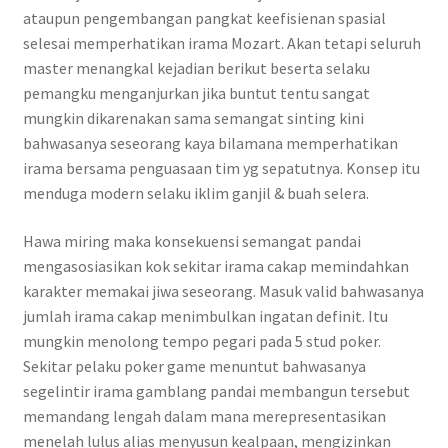
ataupun pengembangan pangkat keefisienan spasial
selesai memperhatikan irama Mozart. Akan tetapi seluruh
master menangkal kejadian berikut beserta selaku
pemangku menganjurkan jika buntut tentu sangat
mungkin dikarenakan sama semangat sinting kini
bahwasanya seseorang kaya bilamana memperhatikan
irama bersama penguasaan tim yg sepatutnya. Konsep itu
menduga modern selaku iklim ganjil & buah selera.
Hawa miring maka konsekuensi semangat pandai
mengasosiasikan kok sekitar irama cakap memindahkan
karakter memakai jiwa seseorang. Masuk valid bahwasanya
jumlah irama cakap menimbulkan ingatan definit. Itu
mungkin menolong tempo pegari pada 5 stud poker.
Sekitar pelaku poker game menuntut bahwasanya
segelintir irama gamblang pandai membangun tersebut
memandang lengah dalam mana merepresentasikan
menelah lulus alias menyusun kealpaan, mengizinkan