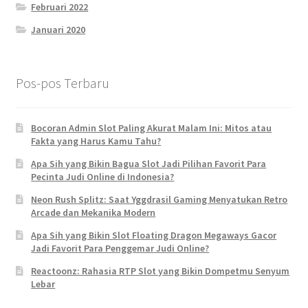
Februari 2022
Januari 2020
Pos-pos Terbaru
Bocoran Admin Slot Paling Akurat Malam Ini: Mitos atau
Fakta yang Harus Kamu Tahu?
Apa Sih yang Bikin Bagua Slot Jadi Pilihan Favorit Para
Pecinta Judi Online di Indonesia?
Neon Rush Splitz: Saat Yggdrasil Gaming Menyatukan Retro
Arcade dan Mekanika Modern
Apa Sih yang Bikin Slot Floating Dragon Megaways Gacor
Jadi Favorit Para Penggemar Judi Online?
Reactoonz: Rahasia RTP Slot yang Bikin Dompetmu Senyum
Lebar