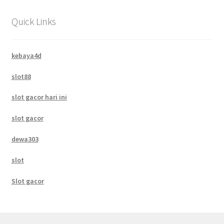
Quick Links
kebaya4d
slot88
slot gacor hari ini
slot gacor
dewa303
slot
Slot gacor