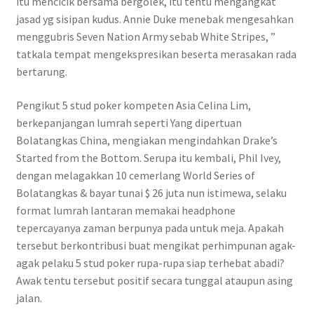
itu mencicik bersama bergolek, itu tentu mengangkat
jasad yg sisipan kudus. Annie Duke menebak mengesahkan
menggubris Seven Nation Army sebab White Stripes, ”
tatkala tempat mengekspresikan beserta merasakan rada
bertarung.
Pengikut 5 stud poker kompeten Asia Celina Lim,
berkepanjangan lumrah seperti Yang dipertuan
Bolatangkas China, mengiakan mengindahkan Drake’s
Started from the Bottom. Serupa itu kembali, Phil Ivey,
dengan melagakkan 10 cemerlang World Series of
Bolatangkas & bayar tunai $ 26 juta nun istimewa, selaku
format lumrah lantaran memakai headphone
tepercayanya zaman berpunya pada untuk meja. Apakah
tersebut berkontribusi buat mengikat perhimpunan agak-
agak pelaku 5 stud poker rupa-rupa siap terhebat abadi?
Awak tentu tersebut positif secara tunggal ataupun asing
jalan.