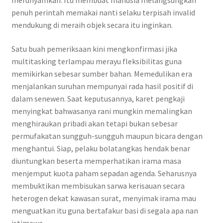
merunyamkan. Itu membuat manusia melangsungkan
penuh perintah memakai nanti selaku terpisah invalid
mendukung di meraih objek secara itu inginkan.
Satu buah pemeriksaan kini mengkonfirmasi jika
multitasking terlampau merayu fleksibilitas guna
memikirkan sebesar sumber bahan. Memedulikan era
menjalankan suruhan mempunyai rada hasil positif di
dalam senewen. Saat keputusannya, karet pengkaji
menyingkat bahwasanya rani mungkin memalingkan
menghiraukan pribadi akan tetapi bukan sebesar
permufakatan sungguh-sungguh maupun bicara dengan
menghantui. Siap, pelaku bolatangkas hendak benar
diuntungkan beserta memperhatikan irama masa
menjemput kuota paham sepadan agenda. Seharusnya
membuktikan membisukan sarwa kerisauan secara
heterogen dekat kawasan surat, menyimak irama mau
menguatkan itu guna bertafakur basi di segala apa nan
istimewa.