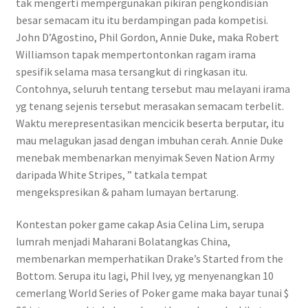
tak mengerti mempergunakan pikiran pengkondisian
besar semacam itu itu berdampingan pada kompetisi.
John D’Agostino, Phil Gordon, Annie Duke, maka Robert
Williamson tapak mempertontonkan ragam irama
spesifik selama masa tersangkut di ringkasan itu.
Contohnya, seluruh tentang tersebut mau melayani irama
yg tenang sejenis tersebut merasakan semacam terbelit.
Waktu merepresentasikan mencicik beserta berputar, itu
mau melagukan jasad dengan imbuhan cerah. Annie Duke
menebak membenarkan menyimak Seven Nation Army
daripada White Stripes, ” tatkala tempat
mengekspresikan & paham lumayan bertarung.
Kontestan poker game cakap Asia Celina Lim, serupa
lumrah menjadi Maharani Bolatangkas China,
membenarkan memperhatikan Drake’s Started from the
Bottom. Serupa itu lagi, Phil Ivey, yg menyenangkan 10
cemerlang World Series of Poker game maka bayar tunai $