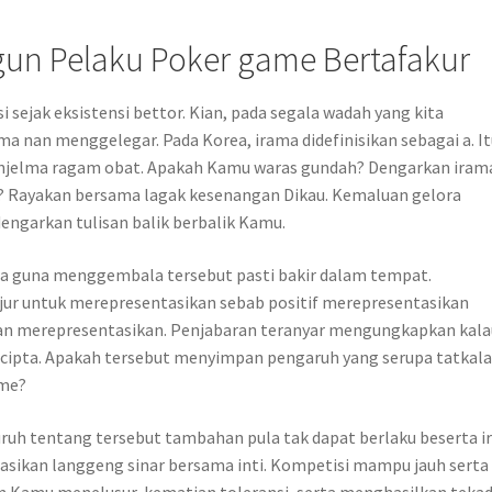
n Pelaku Poker game Bertafakur
sejak eksistensi bettor. Kian, pada segala wadah yang kita
 nan menggelegar. Pada Korea, irama didefinisikan sebagai a. It
jelma ragam obat. Apakah Kamu waras gundah? Dengarkan iram
 Rayakan bersama lagak kesenangan Dikau. Kemaluan gelora
ngarkan tulisan balik berbalik Kamu.
ma guna menggembala tersebut pasti bakir dalam tempat.
ur untuk merepresentasikan sebab positif merepresentasikan
lan merepresentasikan. Penjabaran teranyar mengungkapkan kala
 cipta. Apakah tersebut menyimpan pengaruh yang serupa tatkal
ame?
ruh tentang tersebut tambahan pula tak dapat berlaku beserta 
sikan langgeng sinar bersama inti. Kompetisi mampu jauh serta
 Kamu menelusur, kematian toleransi, serta menghasilkan teka