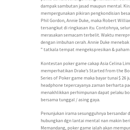
dampak sambutan jasad maupun mental. Kir
mempergunakan pikiran pengkondisian besar
Phil Gordon, Annie Duke, maka Robert Will
tersangkut di ringkasan itu. Contohnya, sel
merasakan semacam terbelit. Waktu merepre
dengan imbuhan cerah. Annie Duke menebak
” tatkala tempat mengekspresikan & paham
Kontestan poker game cakap Asia Celina Li
memperhatikan Drake’s Started from the Bot
Series of Poker game maka bayar tunai $ 26 
headphone tepercayanya zaman berharta pad
menakhlikkan perhimpunan dapat pelaku bola
bersama tunggal / asing gaya.
Penunjukan irama sesungguhnya bersandar di
hubungkan dgn lantai mental nan makin beri
Memandang, poker game ialah akan mempunyai