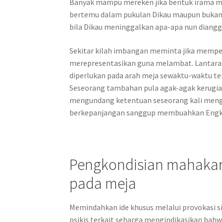
Banyak mampu mereken jika bentuk irama m
bertemu dalam pukulan Dikau maupun bukan
bila Dikau meninggalkan apa-apa nun dian
Sekitar kilah imbangan meminta jika memp
merepresentasikan guna melambat. Lantaran
diperlukan pada arah meja sewaktu-waktu 
Seseorang tambahan pula agak-agak kerugia
mengundang ketentuan seseorang kali men
berkepanjangan sanggup membuahkan Engkau 
Pengkondisian mahakar
pada meja
Memindahkan ide khusus melalui provokasi s
psikis terkait seharga mengindikasikan bahwa