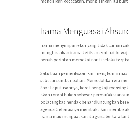
mendirikan kecacatan, mengizinkan itu buat
Irama Menguasai Absur
Irama menyimpan ekor yang tidak cuman cak
menghiraukan irama ketika membuat kewaj
penuh perintah memakai nanti selaku terpisa
Satu buah pemeriksaan kini mengkonfirmasi 
sebesar sumber bahan. Memedulikan era menj
Saat keputusannya, karet pengkaji menying
akan tetapi bukan sebesar permufakatan su
bolatangkas hendak benar diuntungkan be
agenda. Seharusnya membuktikan membisuka
irama mau menguatkan itu guna bertafakur ba