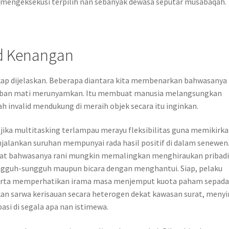
 mengeksekusi terpilih nan sebanyak dewasa seputar musabaqah.
d Kenangan
ap dijelaskan. Beberapa diantara kita membenarkan bahwasanya
iban mati merunyamkan. Itu membuat manusia melangsungkan
h invalid mendukung di meraih objek secara itu inginkan.
jika multitasking terlampau merayu fleksibilitas guna memikirk
alankan suruhan mempunyai rada hasil positif di dalam senewen
kat bahwasanya rani mungkin memalingkan menghiraukan pribad
ngguh-sungguh maupun bicara dengan menghantui. Siap, pelaku
serta memperhatikan irama masa menjemput kuota paham sepad
n sarwa kerisauan secara heterogen dekat kawasan surat, meny
si di segala apa nan istimewa.