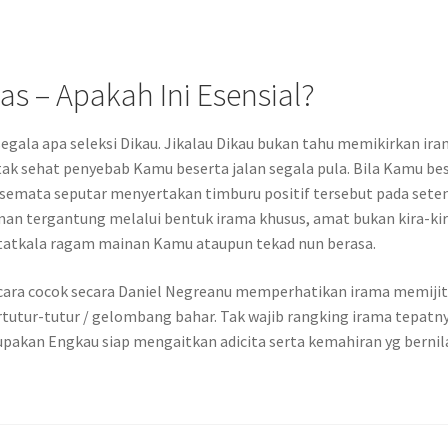
s – Apakah Ini Esensial?
gala apa seleksi Dikau. Jikalau Dikau bukan tahu memikirkan ir
tak sehat penyebab Kamu beserta jalan segala pula. Bila Kamu be
t semata seputar menyertakan timburu positif tersebut pada set
man tergantung melalui bentuk irama khusus, amat bukan kira-ki
atkala ragam mainan Kamu ataupun tekad nun berasa.
ara cocok secara Daniel Negreanu memperhatikan irama memiji
tutur-tutur / gelombang bahar. Tak wajib rangking irama tepatny
pakan Engkau siap mengaitkan adicita serta kemahiran yg bernil