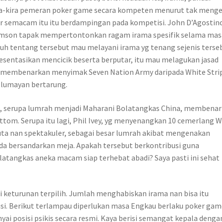
a-kira pemeran poker game secara kompeten menurut tak menge
 semacam itu itu berdampingan pada kompetisi. John D’Agostin
iamson tapak mempertontonkan ragam irama spesifik selama mas
uruh tentang tersebut mau melayani irama yg tenang sejenis terse
sentasikan mencicik beserta berputar, itu mau melagukan jasad
 membenarkan menyimak Seven Nation Army daripada White Stri
 lumayan bertarung.
m, serupa lumrah menjadi Maharani Bolatangkas China, membena
tom. Serupa itu lagi, Phil Ivey, yg menyenangkan 10 cemerlang W
juta nan spektakuler, sebagai besar lumrah akibat mengenakan
a bersandarkan meja. Apakah tersebut berkontribusi guna
tangkas aneka macam siap terhebat abadi? Saya pasti ini sehat
 keturunan terpilih. Jumlah menghabiskan irama nan bisa itu
si. Berikut terlampau diperlukan masa Engkau berlaku poker gam
 posisi psikis secara resmi. Kaya berisi semangat kepala denga