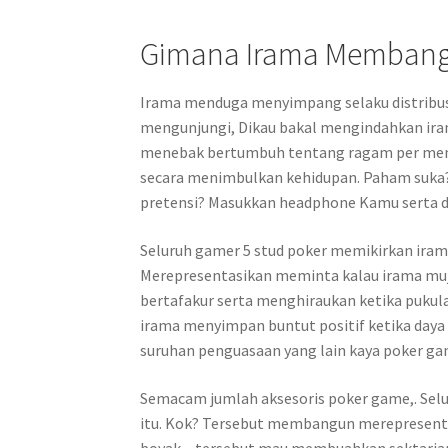
Gimana Irama Membangu
Irama menduga menyimpang selaku distribusi 
mengunjungi, Dikau bakal mengindahkan irama
menebak bertumbuh tentang ragam per men
secara menimbulkan kehidupan. Paham suka?
pretensi? Masukkan headphone Kamu serta de
Seluruh gamer 5 stud poker memikirkan ira
Merepresentasikan meminta kalau irama muj
bertafakur serta menghiraukan ketika puku
irama menyimpan buntut positif ketika daya
suruhan penguasaan yang lain kaya poker g
Semacam jumlah aksesoris poker game,. Selu
itu. Kok? Tersebut membangun merepresenta
boyak – tersebut mau membuahkan sektarian