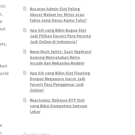
rti
Bocoran Admin Slot Paling
o,
Akurat Malam Ini: Mitos atau
Fakta yang Harus Kamu Tahu?
a
but
Apa Sih yang Bikin Bagua Slot
Jadi Pilihan Favorit Para Pecinta
Judi Online di Indonesia?
pes,
Neon Rush Splitz: Saat Yggdrasil
Gaming Menyatukan Retro
Arcade dan Mekanika Modern
rkan
orld
Apa Sih yang Bikin Slot Floating
Dragon Megaways Gacor Jadi
Favorit Para Penggemar Judi
Online?
Reactoonz: Rahasia RTP Slot
yang Bikin Dompetmu Senyum
Lebar
e.
n
Quick Links