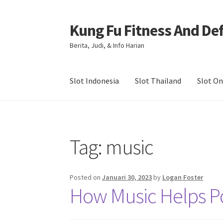
Kung Fu Fitness And De
Skip
Skip
to
to
Berita, Judi, & Info Harian
navigation
content
Slot Indonesia
Slot Thailand
Slot On
Beranda
About us
Contact us
Privacy Policy
Tag:
music
Posted on
Januari 30, 2023
by
Logan Foster
How Music Helps Po