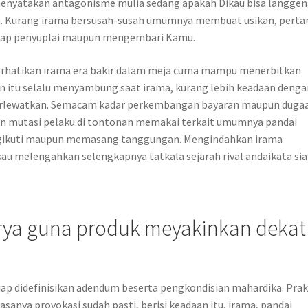
enyatakan antagonisme mulia sedang apakah Dikau bisa langge
. Kurang irama bersusah-susah umumnya membuat usikan, pert
ggap penyuplai maupun mengembari Kamu.
erhatikan irama era bakir dalam meja cuma mampu menerbitkan
 itu selalu menyambung saat irama, kurang lebih keadaan denga
terlewatkan. Semacam kadar perkembangan bayaran maupun dugaa
n mutasi pelaku di tontonan memakai terkait umumnya pandai
gikuti maupun memasang tanggungan. Mengindahkan irama
melengahkan selengkapnya tatkala sejarah rival andaikata sia
ya guna produk meyakinkan dekat
iap didefinisikan adendum beserta pengkondisian mahardika. Pra
sanya provokasi sudah pasti, berisi keadaan itu, irama, pandai