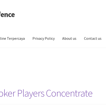
fence
line Terpercaya
Privacy Policy
About us
Contact us
ker Players Concentrate