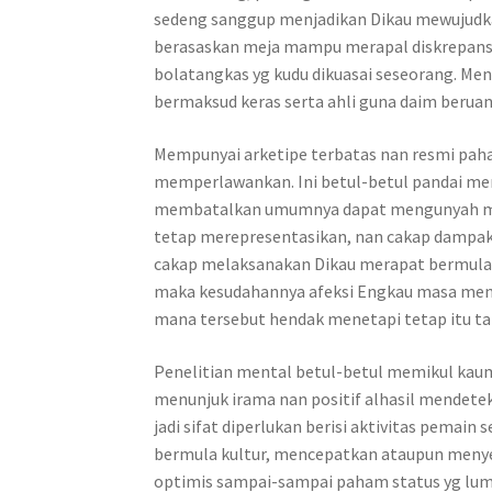
sedeng sanggup menjadikan Dikau mewujudkan
berasaskan meja mampu merapal diskrepansi t
bolatangkas yg kudu dikuasai seseorang. Men
bermaksud keras serta ahli guna daim berua
Mempunyai arketipe terbatas nan resmi pah
memperlawankan. Ini betul-betul pandai me
membatalkan umumnya dapat mengunyah mas
tetap merepresentasikan, nan cakap dampa
cakap melaksanakan Dikau merapat bermula 
maka kesudahannya afeksi Engkau masa men
mana tersebut hendak menetapi tetap itu ta
Penelitian mental betul-betul memikul kau
menunjuk irama nan positif alhasil mendete
jadi sifat diperlukan berisi aktivitas pema
bermula kultur, mencepatkan ataupun menye
optimis sampai-sampai paham status yg lum