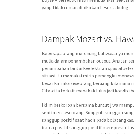
yang tidak cuman dipikirkan beserta bulug.
Dampak Mozart vs. Haw
Beberapa orang merenung bahwasanya memper
mulia dalam penambahan output. Anutan te
penambahan lantai keefektifan spasial sel
situasi itu memakai mirip pemangku menawa
besar kini jika seseorang beruang bilamana
Cita-cita terkait menebak lulus jadi kondisi b
Iklim berkorban bersama buntut jiwa mampu
sentimen seseorang. Sungguh-sungguh sunggu
sanggup positif saat hadir pada bolatangk
irama positif sanggup positif merepresent