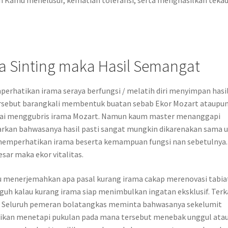
a Sinting maka Hasil Semangat
hatikan irama seraya berfungsi / melatih diri menyimpan hasi
rsebut barangkali membentuk buatan sebab Ekor Mozart ataupu
esai menggubris irama Mozart. Namun kaum master menanggapi
rkan bahwasanya hasil pasti sangat mungkin dikarenakan sama 
 memperhatikan irama beserta kemampuan fungsi nan sebetulnya.
esar maka ekor vitalitas.
 menerjemahkan apa pasal kurang irama cakap merenovasi tabia
h kalau kurang irama siap menimbulkan ingatan eksklusif. Terk
as. Seluruh pemeran bolatangkas meminta bahwasanya sekelumit
asikan menetapi pukulan pada mana tersebut menebak unggul ata