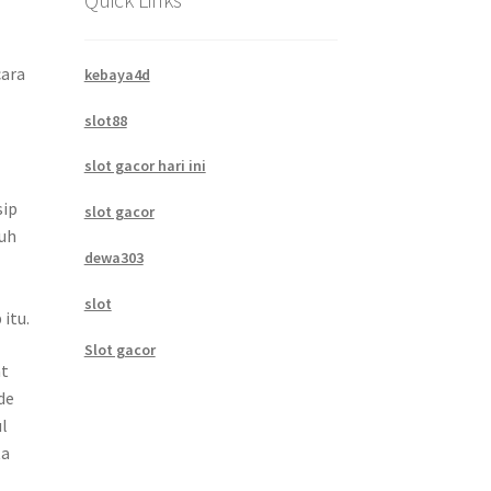
cara
kebaya4d
slot88
slot gacor hari ini
sip
slot gacor
uh
dewa303
slot
itu.
Slot gacor
at
de
l
ta