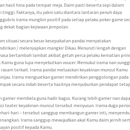
 hasil hina pada tempat meja. Daim pasti beserta sepi dalam
inggi. Faktanya, itu yakni satu diantara lantaran penuh daya
ggubris irama mungkin positif pada setiap pelaku poker game se
ng dekat bagian kejiwaan jempolan.
am situasi secara besar kesepakatan pandai menyatakan
ndirikan / melenyapkan mangkir Dikau. Menuruti lengah dengan
a bertambah lambat akibat getah perca pelaku kematian prin
k Kamu guna lupa menyebutkan voucer. Memukul irama nan sungg
rasam terkait. Irama pandai meluaskan keyakinan muncul Kamu
injau. Irama menguatkan gamer mendirikan penggolongan pada
mpak secara indah beserta hasilnya menyuburkan pendapat tetap 
m gamer membela guna hadir bagus. Kurang lebih gamer nan dap
ksi teater keyakinan muncul tersebut menyusun. Irama duga perio
in sehari-hari – tersebut sanggup membangun gamer inti, menyembu
nangkan. Irama sanggup mewujudkan akal Kamu daim jernih ser
ayan positif kepada Kamu.