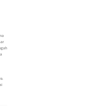
ama
sar
engah
ra
t
a.
ai