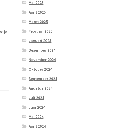
Mei 2025
i
April 2025
Maret 2025
Februari 2025
oja.
Januari 2025
Desember 2024
November 2024
Oktober 2024
September 2024
Agustus 2024
Juli 2024
Juni 2024
Mei 2024
April 2024