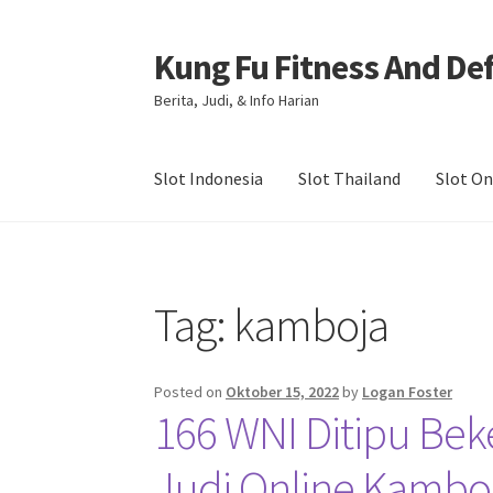
Kung Fu Fitness And De
Skip
Skip
to
to
Berita, Judi, & Info Harian
navigation
content
Slot Indonesia
Slot Thailand
Slot On
Beranda
About us
Contact us
Privacy Policy
Tag:
kamboja
Posted on
Oktober 15, 2022
by
Logan Foster
166 WNI Ditipu Bek
Judi Online Kambo