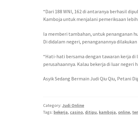
“Dari 188 WNI, 162 di antaranya berhasil di
Kamboja untuk menjalani pemeriksaan lebih l
Ia memberi tambahan, untuk penanganan huk
Di didalam negeri, penanganannya dilakukan 
“Hati-hati bersama dengan tawaran kerja di l
perusahaannya. Kalau bekerja di luar negeri
Asyik Sedang Bermain Judi Qiu Qiu, Petani D
Category:
Judi Online
Tags:
bekerja
,
casino
,
ditipu
,
kamboja
,
online
,
te