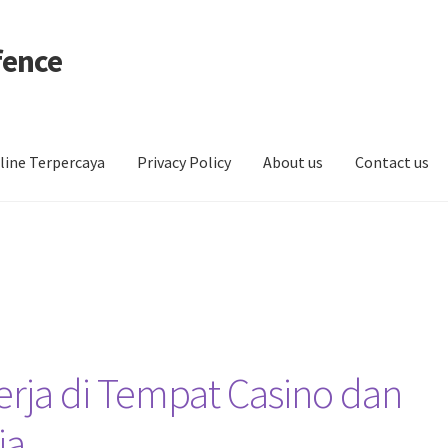
fence
line Terpercaya
Privacy Policy
About us
Contact us
erja di Tempat Casino dan
ja