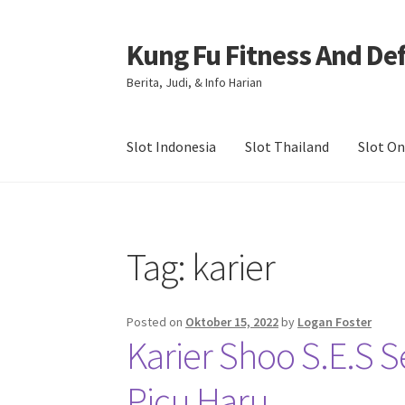
Kung Fu Fitness And De
Skip
Skip
to
to
Berita, Judi, & Info Harian
navigation
content
Slot Indonesia
Slot Thailand
Slot On
Beranda
About us
Contact us
Privacy Policy
Tag:
karier
Posted on
Oktober 15, 2022
by
Logan Foster
Karier Shoo S.E.S 
Picu Haru