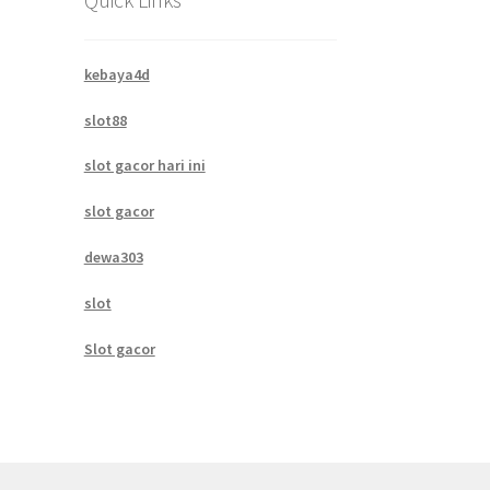
kebaya4d
slot88
slot gacor hari ini
slot gacor
dewa303
slot
Slot gacor