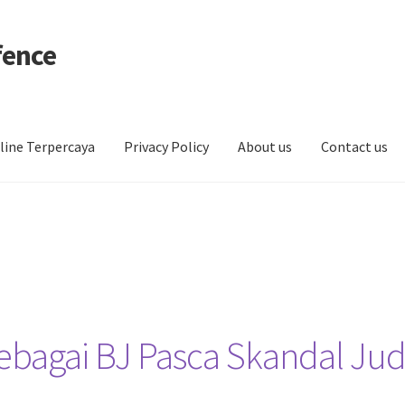
fence
line Terpercaya
Privacy Policy
About us
Contact us
Sebagai BJ Pasca Skandal Jud