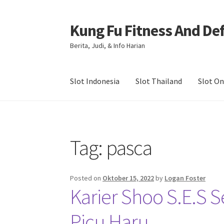
Kung Fu Fitness And De
Skip
Skip
to
to
Berita, Judi, & Info Harian
navigation
content
Slot Indonesia
Slot Thailand
Slot On
Beranda
About us
Contact us
Privacy Policy
Tag:
pasca
Posted on
Oktober 15, 2022
by
Logan Foster
Karier Shoo S.E.S 
Picu Haru