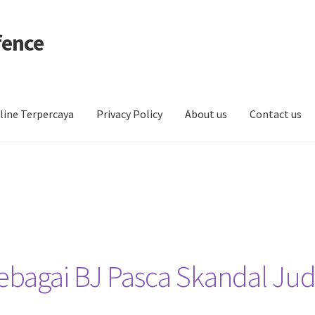
fence
line Terpercaya
Privacy Policy
About us
Contact us
Sebagai BJ Pasca Skandal Jud