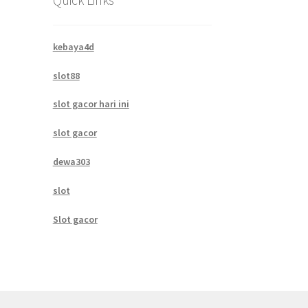
kebaya4d
slot88
slot gacor hari ini
slot gacor
dewa303
slot
Slot gacor