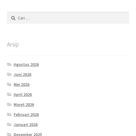
Cari
untuk:
Arsip
Agustus 2026
Juni 2026
Mei 2026
April 2026
Maret 2026
Februari 2026
Januari 2026
Desember 2025