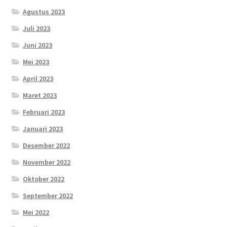
Agustus 2023
Juli 2023
Juni 2023
Mei 2023
April 2023
Maret 2023
Februari 2023
Januari 2023
Desember 2022
November 2022
Oktober 2022
September 2022
Mei 2022