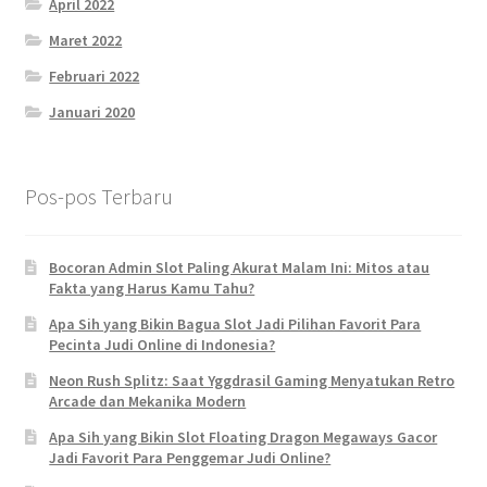
April 2022
Maret 2022
Februari 2022
Januari 2020
Pos-pos Terbaru
Bocoran Admin Slot Paling Akurat Malam Ini: Mitos atau
Fakta yang Harus Kamu Tahu?
Apa Sih yang Bikin Bagua Slot Jadi Pilihan Favorit Para
Pecinta Judi Online di Indonesia?
Neon Rush Splitz: Saat Yggdrasil Gaming Menyatukan Retro
Arcade dan Mekanika Modern
Apa Sih yang Bikin Slot Floating Dragon Megaways Gacor
Jadi Favorit Para Penggemar Judi Online?