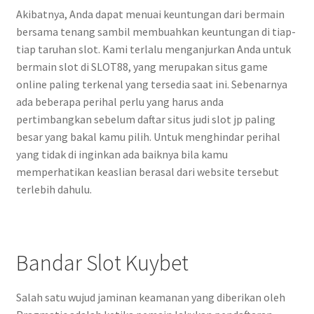
Akibatnya, Anda dapat menuai keuntungan dari bermain
bersama tenang sambil membuahkan keuntungan di tiap-
tiap taruhan slot. Kami terlalu menganjurkan Anda untuk
bermain slot di SLOT88, yang merupakan situs game
online paling terkenal yang tersedia saat ini. Sebenarnya
ada beberapa perihal perlu yang harus anda
pertimbangkan sebelum daftar situs judi slot jp paling
besar yang bakal kamu pilih. Untuk menghindar perihal
yang tidak di inginkan ada baiknya bila kamu
memperhatikan keaslian berasal dari website tersebut
terlebih dahulu.
Bandar Slot Kuybet
Salah satu wujud jaminan keamanan yang diberikan oleh