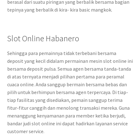
berasal dari suatu piringan yang berbalik bersama bagian
tepinya yang berbalik di kira- kira basic mangkok.
Slot Online Habanero
Sehingga para pemainnya tidak terbebani bersama
deposit yang kecil didalam permainan mesin slot online ini
bersama deposit pulsa. Semua agen bersama tanda-tanda
di atas ternyata menjadi pilihan pertama para peramal
cuaca online. Anda sanggup bermain bersama bebas dan
pilih untuk berhimpun bersama agen terpercaya. Di tiap-
tiap fasilitas yang disediakan, pemain sanggup terima
fitur-fitur canggih dan menolong transaksi mereka. Guna
menanggung kenyamanan para member ketika berjudi,
bandar judi slot online ini dapat hadirkan layanan service
customer service.