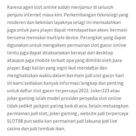
Karena agen slot online sudah menjamur di seluruh
penjuru internet masa kini. Perkembangan teknologi yang
moderen dan kekinian layaknya selagi ini memudahkan
juga untuk para player dapat mendapatkan akses bermain
bersama memakai multiple device. Perangkat yang dapat
digunakan untuk mengakses permainan slot gacor online
tentu juga dapat dilaksanakan berasal dari desktop
ataupun juga mobile terkait apa yang dimiliki oleh para
player. Bagi kalian yang ingin ikut mendaftar dan
menghabiskan waktu dalam bermain judi slot gacor hari
ini kami sediakan banyak informasi lengkap dan penting
untuk daftar slot gacor terpercaya 2022. Joker123 atau
joker gaming ialah model provider penyedia slot online
tidak sedikit jackpot paling baik di asia. Selain meluangkan
permainan judi slot, joker gaming , website judi terpercaya
SLOT88 pun sedia kan permainan judi laksana judi live
casino dan judi tembak ikan.