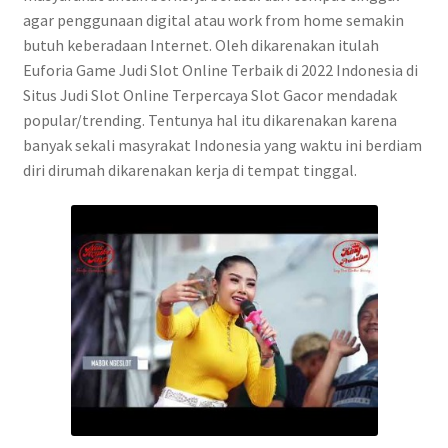
agar penggunaan digital atau work from home semakin
butuh keberadaan Internet. Oleh dikarenakan itulah
Euforia Game Judi Slot Online Terbaik di 2022 Indonesia di
Situs Judi Slot Online Terpercaya Slot Gacor mendadak
popular/trending. Tentunya hal itu dikarenakan karena
banyak sekali masyrakat Indonesia yang waktu ini berdiam
diri dirumah dikarenakan kerja di tempat tinggal.