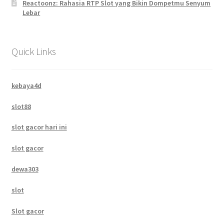
Reactoonz: Rahasia RTP Slot yang Bikin Dompetmu Senyum
Lebar
Quick Links
kebaya4d
slot88
slot gacor hari ini
slot gacor
dewa303
slot
Slot gacor