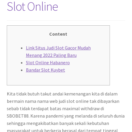
Slot Online
Content
Link Situs Judi Slot Gacor Mudah
Menang 2022 Paling Baru
Slot Online Habanero
Bandar Slot Kuybet
Kita tidak butuh takut andai kemenangan kita di dalam
bermain nama nama web judi slot online tak dibayarkan
sebab tidak terdapat batas maximal withdraw di
SBOBET88. Karena pandemi yang melanda di seluruh dunia
sehingga mengakibatkan banyak sekali kebutuhan
masyarakat untuk berkerja berasal dari tempat tinggal