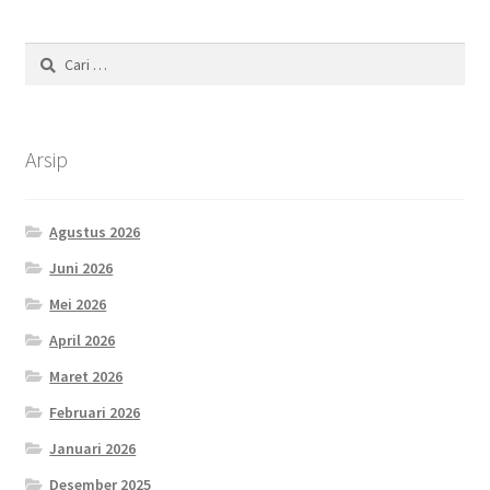
Cari
untuk:
Arsip
Agustus 2026
Juni 2026
Mei 2026
April 2026
Maret 2026
Februari 2026
Januari 2026
Desember 2025