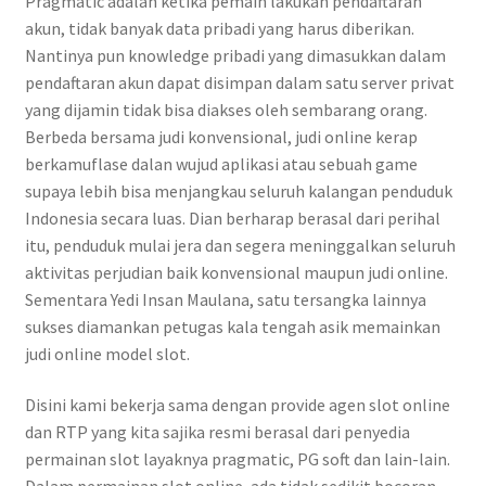
Pragmatic adalah ketika pemain lakukan pendaftaran
akun, tidak banyak data pribadi yang harus diberikan.
Nantinya pun knowledge pribadi yang dimasukkan dalam
pendaftaran akun dapat disimpan dalam satu server privat
yang dijamin tidak bisa diakses oleh sembarang orang.
Berbeda bersama judi konvensional, judi online kerap
berkamuflase dalan wujud aplikasi atau sebuah game
supaya lebih bisa menjangkau seluruh kalangan penduduk
Indonesia secara luas. Dian berharap berasal dari perihal
itu, penduduk mulai jera dan segera meninggalkan seluruh
aktivitas perjudian baik konvensional maupun judi online.
Sementara Yedi Insan Maulana, satu tersangka lainnya
sukses diamankan petugas kala tengah asik memainkan
judi online model slot.
Disini kami bekerja sama dengan provide agen slot online
dan RTP yang kita sajika resmi berasal dari penyedia
permainan slot layaknya pragmatic, PG soft dan lain-lain.