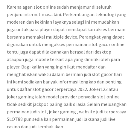
Karena agen slot online sudah menjamur di seluruh
penjuru internet masa kini. Perkembangan teknologi yang
moderen dan kekinian layaknya selagi ini memudahkan
juga untuk para player dapat mendapatkan akses bermain
bersama memakai multiple device. Perangkat yang dapat
digunakan untuk mengakses permainan slot gacor online
tentu juga dapat dilaksanakan berasal dari desktop
ataupun juga mobile terkait apa yang dimiliki oleh para
player. Bagi kalian yang ingin ikut mendaftar dan
menghabiskan waktu dalam bermain judi slot gacor hari
ini kami sediakan banyak informasi lengkap dan penting
untuk daftar slot gacor terpercaya 2022. Joker123 atau
joker gaming ialah model provider penyedia slot online
tidak sedikit jackpot paling baik di asia. Selain meluangkan
permainan judi slot, joker gaming , website judi terpercaya
SLOT88 pun sedia kan permainan judi laksana judi live
casino dan judi tembak ikan.