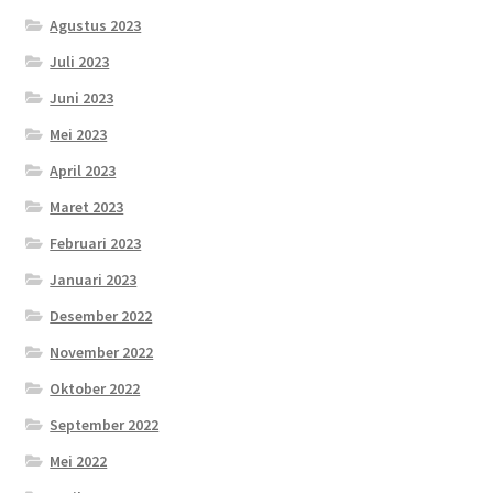
Agustus 2023
Juli 2023
Juni 2023
Mei 2023
April 2023
Maret 2023
Februari 2023
Januari 2023
Desember 2022
November 2022
Oktober 2022
September 2022
Mei 2022