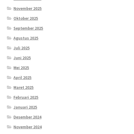
November 2025
Oktober 2025
September 2025
Agustus 2025
Juli 2025
Juni 2025
Mei 2025
April 2025
Maret 2025
Februari 2025
Januari 2025
Desember 2024
November 2024