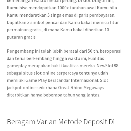
kemenangan waktu medan perang. Di slot Dragon ini,
Kamu bisa mendapatkan 1000x taruhan awal Kamu bila
Kamu mendaratkan 5 singa emas di garis pembayaran.
Dapatkan 3 simbol pencar dan Kamu bakal memicu fitur
permainan gratis, di mana Kamu bakal diberikan 10
putaran gratis.
Pengembang ini telah lebih berasal dari 50 th. beroperasi
dan terus berkembang hingga waktu ini, kualitas
gameplay merupakan bukti kualitas mereka. NewSlot88
sebagai situs slot online terpercaya tentunya udah
memiliki Game Play berstandar Internasional. Slot
jackpot online sederhana Great Rhino Megaways
diterbitkan hanya beberapa tahun yang lantas.
Beragam Varian Metode Deposit Di