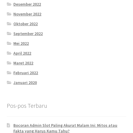
Desember 2022
November 2022
Oktober 2022
September 2022
Mei 2022
April 2022
Maret 2022
Februari 2022
Januari 2020
Pos-pos Terbaru
Bocoran Admin Slot Paling Akurat Malam Ini: Mitos atau
Fakta yang Harus Kamu Tahu?