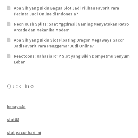
Apa Sih yang Bikin Bagua Slot Jadi Pilihan Favorit Para
Pecinta Judi Online di Indonesia?
Neon Rush Splitz: Saat Yggdrasil Gaming Menyatukan Retro
Arcade dan Mekanika Modern
Apa Sih yang Bikin Slot Floating Dragon Megaways Gacor
Jadi Favorit Para Penggemar Judi Online?
Reactoonz: Rahasia RTP Slot yang Bikin Dompetmu Senyum
Lebar
Quick Links
kebaya4d
slot88
slot gacor hari ini