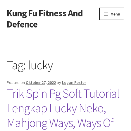
Kung Fu Fitness And
Skip
Skip
Menu
to
to
Defence
navigation
content
Beranda
About us
Tag:
lucky
Contact us
Posted on
Oktober 27, 2022
by
Logan Foster
Privacy Policy
Trik Spin Pg Soft Tutorial
Lengkap Lucky Neko,
Mahjong Ways, Ways Of