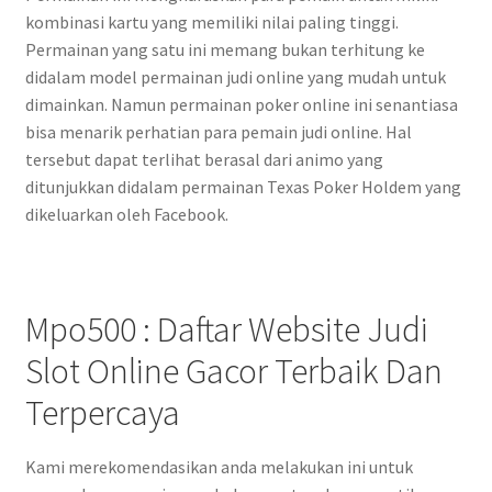
kombinasi kartu yang memiliki nilai paling tinggi.
Permainan yang satu ini memang bukan terhitung ke
didalam model permainan judi online yang mudah untuk
dimainkan. Namun permainan poker online ini senantiasa
bisa menarik perhatian para pemain judi online. Hal
tersebut dapat terlihat berasal dari animo yang
ditunjukkan didalam permainan Texas Poker Holdem yang
dikeluarkan oleh Facebook.
Mpo500 : Daftar Website Judi
Slot Online Gacor Terbaik Dan
Terpercaya
Kami merekomendasikan anda melakukan ini untuk