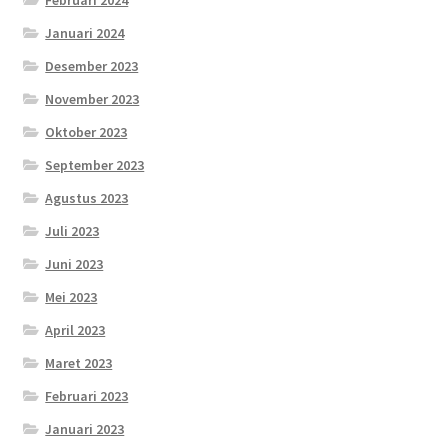
Februari 2024
Januari 2024
Desember 2023
November 2023
Oktober 2023
September 2023
Agustus 2023
Juli 2023
Juni 2023
Mei 2023
April 2023
Maret 2023
Februari 2023
Januari 2023