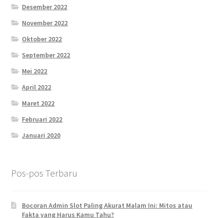
Desember 2022
November 2022
Oktober 2022
September 2022
Mei 2022
April 2022
Maret 2022
Februari 2022
Januari 2020
Pos-pos Terbaru
Bocoran Admin Slot Paling Akurat Malam Ini: Mitos atau
Fakta yang Harus Kamu Tahu?