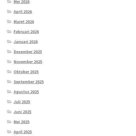
Mei 2026
April 2026
Maret 2026
Februari 2026
Januari 2026
Desember 2025
November 2025
Oktober 2025
September 2025
Agustus 2025
Juli 2025
Juni 2025
Mei 2025
April 2025