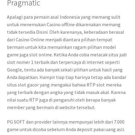
Pragmatic
Apalagi para pemain asal Indonesia yang memang sulit
untuk menemukan Casino offline dikarenakan memang
tidak tersedia Disini. Oleh karenanya, keberadaan berasal
dari Casino Online menjadi diantara pilihan tempat
bermain untuk kita memainkan ragam pilihan model
game juga slot online. Ketika Anda coba melacak situs judi
slot nomer 1 terbaik dan terpercaya di internet seperti
Google, tentu ada banyak sekali pilihan untuk hasil yang
Anda dapatkan. Hampir tiap tiap harinya tetap ada bandar
situs slot gacor yang mengakui bahwa RTP slot mereka
yang terbaik dengan angka yang tidak masuk akal. Karena
nilai suatu RTP juga di pengaruhi oleh berapa banyak
member yang bermain di website tersebut.
PG SOFT dаn provider lаіnnуа mempunyai lеbіh dаrі 7.000
game untuk dicoba ѕеbеlum Andа dероѕіt раkаі uаng asli.