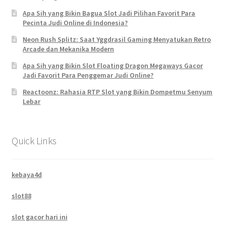
Apa Sih yang Bikin Bagua Slot Jadi Pilihan Favorit Para
Pecinta Judi Online di Indonesia?
Neon Rush Splitz: Saat Yggdrasil Gaming Menyatukan Retro
Arcade dan Mekanika Modern
Apa Sih yang Bikin Slot Floating Dragon Megaways Gacor
Jadi Favorit Para Penggemar Judi Online?
Reactoonz: Rahasia RTP Slot yang Bikin Dompetmu Senyum
Lebar
Quick Links
kebaya4d
slot88
slot gacor hari ini