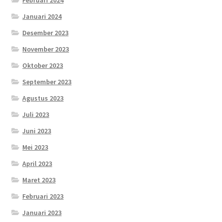
Februari 2024
Januari 2024
Desember 2023
November 2023
Oktober 2023
September 2023
Agustus 2023
Juli 2023
Juni 2023
Mei 2023
April 2023
Maret 2023
Februari 2023
Januari 2023