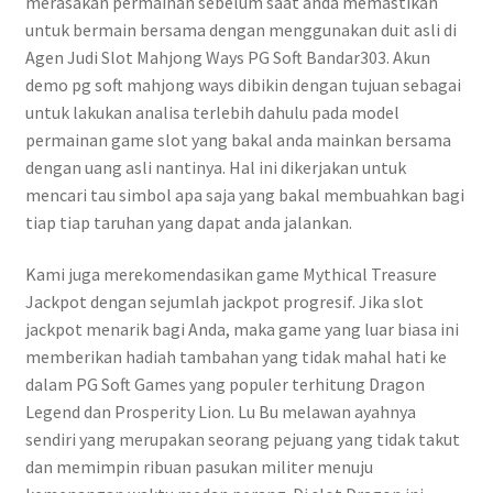
merasakan permainan sebelum saat anda memastikan
untuk bermain bersama dengan menggunakan duit asli di
Agen Judi Slot Mahjong Ways PG Soft Bandar303. Akun
demo pg soft mahjong ways dibikin dengan tujuan sebagai
untuk lakukan analisa terlebih dahulu pada model
permainan game slot yang bakal anda mainkan bersama
dengan uang asli nantinya. Hal ini dikerjakan untuk
mencari tau simbol apa saja yang bakal membuahkan bagi
tiap tiap taruhan yang dapat anda jalankan.
Kami juga merekomendasikan game Mythical Treasure
Jackpot dengan sejumlah jackpot progresif. Jika slot
jackpot menarik bagi Anda, maka game yang luar biasa ini
memberikan hadiah tambahan yang tidak mahal hati ke
dalam PG Soft Games yang populer terhitung Dragon
Legend dan Prosperity Lion. Lu Bu melawan ayahnya
sendiri yang merupakan seorang pejuang yang tidak takut
dan memimpin ribuan pasukan militer menuju