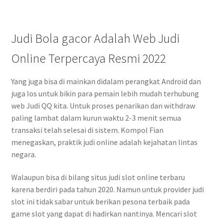
Judi Bola gacor Adalah Web Judi
Online Terpercaya Resmi 2022
Yang juga bisa di mainkan didalam perangkat Android dan
juga Ios untuk bikin para pemain lebih mudah terhubung
web Judi QQ kita. Untuk proses penarikan dan withdraw
paling lambat dalam kurun waktu 2-3 menit semua
transaksi telah selesai di sistem. Kompol Fian
menegaskan, praktik judi online adalah kejahatan lintas
negara.
Walaupun bisa di bilang situs judi slot online terbaru
karena berdiri pada tahun 2020. Namun untuk provider judi
slot ini tidak sabar untuk berikan pesona terbaik pada
game slot yang dapat di hadirkan nantinya. Mencari slot