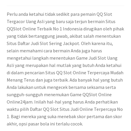
Perlu anda ketahui tidak sedikit para pemain QQ Slot
Tergacor Uang Asli yang baru saja terjun bermain Situs
QQSlot Online Terbaik No 1 Indonesia dirugikan oleh pihak
yang tidak bertanggung jawab, akibat salah menentukan
Situs Daftar Judi Slot Sering Jackpot. Oleh karena itu,
selain memahami cara bermain Anda juga harus
mengetahui langkah menentukan Game Judi Slot Uang
Asli yang merupakan hal mutlak yang butuh Anda ketahui
di dalam pencarian Situs QQ Slot Online Terpercaya Mudah
Menang Terus dan juga terbaik. Ada banyak hal yang butuh
Anda lakukan untuk mengecek bersama seksama serta
sungguh-sungguh menemukan Game QQSlot Online
Online24jam. Inilah hal-hal yang harus Anda perhatikan
waktu pilih Daftar QQ Slot Situs Judi Online Terpercaya No
1. Bagi mereka yang suka menebak skor pertama dan skor
akhir, opsi pasar bola ini terlalu cocok.