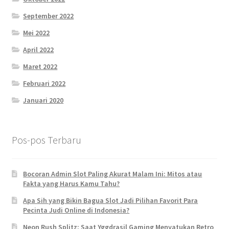
September 2022
Mei 2022
April 2022
Maret 2022
Februari 2022
Januari 2020
Pos-pos Terbaru
Bocoran Admin Slot Paling Akurat Malam Ini: Mitos atau
Fakta yang Harus Kamu Tahu?
Apa Sih yang Bikin Bagua Slot Jadi Pilihan Favorit Para
Pecinta Judi Online di Indonesia?
Neon Rush Splitz: Saat Yggdrasil Gaming Menyatukan Retro