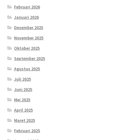
Februari 2026
Januari 2026
Desember 2025
November 2025
Oktober 2025
September 2025
Agustus 2025
Juli 2025
Juni 2025
Mei 2025
April 2025
Maret 2025
Februari 2025