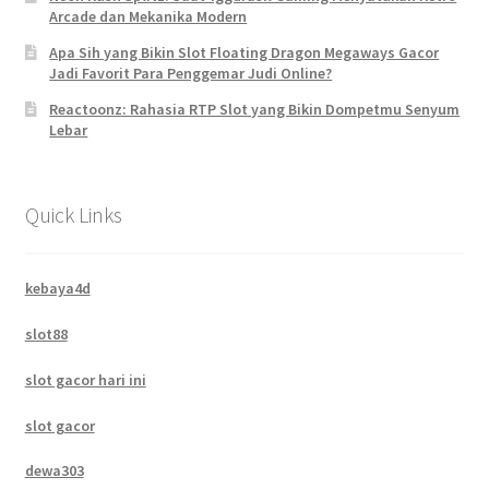
Arcade dan Mekanika Modern
Apa Sih yang Bikin Slot Floating Dragon Megaways Gacor
Jadi Favorit Para Penggemar Judi Online?
Reactoonz: Rahasia RTP Slot yang Bikin Dompetmu Senyum
Lebar
Quick Links
kebaya4d
slot88
slot gacor hari ini
slot gacor
dewa303