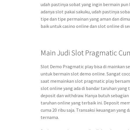
udah pastinya sobat yang ingin bermain pun 
adanya slot pakai sakuku, udah pastinya sob
tipe dan tipe permainan yang aman dan dim
baik untuk casino online dan slot online di s
Main Judi Slot Pragmatic Cu
Slot Demo Pragmatic play bisa di mainkan se
untuk bermain slot demo online. Sangat coc
saat memainkan slot pragmatic play bersam
slot online yang ada di bandar taruhan yang t
deposit dan withdraw. Hanya butuh sebagian
taruhan online yang terbaik ini. Deposit mem
cuma 20 ribu saja. Transaksi keuangan yan
ternama.