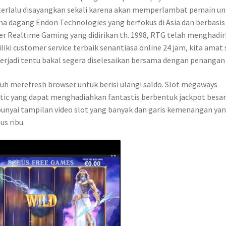
ini terlalu disayangkan sekali karena akan memperlambat pemain u
 dagang Endon Technologies yang berfokus di Asia dan berbasis 
uler Realtime Gaming yang didirikan th. 1998, RTG telah menghadi
iliki customer service terbaik senantiasa online 24 jam, kita amat 
rjadi tentu bakal segera diselesaikan bersama dengan penangan 
uh merefresh browser untuk berisi ulangi saldo. Slot megaways
atic yang dapat menghadiahkan fantastis berbentuk jackpot besar
unyai tampilan video slot yang banyak dan garis kemenangan ya
us ribu.