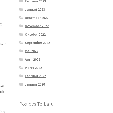
n
Februari 2023
Januari 2023
Desember 2022
C
November 2022
Oktober 2022
September 2022
uwit
Mei 2022
April 2022
Maret 2022
Februari 2022
Januari 2020
tar
tuk
Pos-pos Terbaru
os,