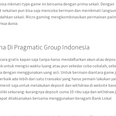
bisa nikmati type game ini bersama dengan prima sekali. Dengan
at sekalian pun bisa saja mencoba bermain dan menikmati langsu
udahkan sekali. Micro gaming mengkombinasikan permainan pali
emua dunia.
ma Di Pragmatic Group Indonesia
cara gratis kapan saja tanpa harus mendaftarkan akun atau depos
ok untuk mengisi waktu luang atau pun sekedar coba cobalah, se
a dengan menggunakan uang asli. Untuk bermain diantara game j
erbaik ada lebih dari satu transaksi yang harus pemain lakukan ya
 menit saja untuk melakukan deposit dan withdrwa di website ban
iliki sekurang-kurangnya deposit cuma 10 ribu saja dan withdraw 
g dapat dilaksanakan bersama menggunakan beragam Bank Lokal