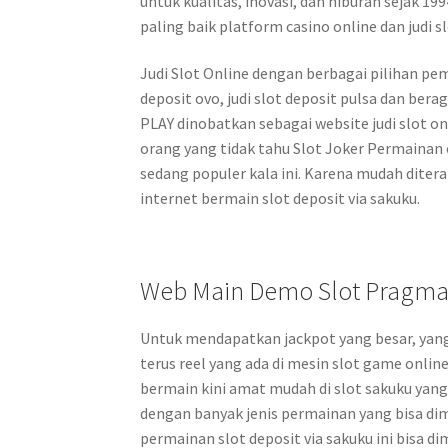
untuk kualitas, inovasi, dan hiburan sejak 1
paling baik platform casino online dan judi s
Judi Slot Online dengan berbagai pilihan pemb
deposit ovo, judi slot deposit pulsa dan be
PLAY dinobatkan sebagai website judi slot onl
orang yang tidak tahu Slot Joker Permainan c
sedang populer kala ini. Karena mudah dit
internet bermain slot deposit via sakuku.
Web Main Demo Slot Pragmati
Untuk mendapatkan jackpot yang besar, yan
terus reel yang ada di mesin slot game onlin
bermain kini amat mudah di slot sakuku yang
dengan banyak jenis permainan yang bisa di
permainan slot deposit via sakuku ini bisa