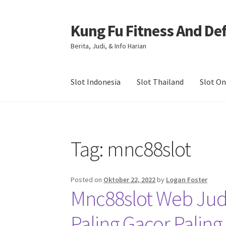
Kung Fu Fitness And De
Skip
Skip
to
to
Berita, Judi, & Info Harian
navigation
content
Slot Indonesia
Slot Thailand
Slot On
Beranda
About us
Contact us
Privacy Policy
Tag:
mnc88slot
Posted on
Oktober 22, 2022
by
Logan Foster
Mnc88slot Web Judi
Paling Gacor Paling