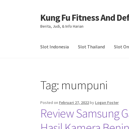
Kung Fu Fitness And De
Skip
Skip
to
to
Berita, Judi, & Info Harian
navigation
content
Slot Indonesia
Slot Thailand
Slot On
Beranda
About us
Contact us
Privacy Policy
Tag:
mumpuni
Posted on
Februari 27, 2022
by
Logan Foster
Review Samsung Ga
Hasil Kamera Beni