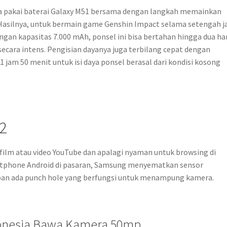
 pakai baterai Galaxy M51 bersama dengan langkah memainkan
 Hasilnya, untuk bermain game Genshin Impact selama setengah j
engan kapasitas 7.000 mAh, ponsel ini bisa bertahan hingga dua ha
secara intens. Pengisian dayanya juga terbilang cepat dengan
jam 50 menit untuk isi daya ponsel berasal dari kondisi kosong
2
film atau video YouTube dan apalagi nyaman untuk browsing di
rtphone Android di pasaran, Samsung menyematkan sensor
 depan ada punch hole yang berfungsi untuk menampung kamera.
donesia Bawa Kamera 50mp