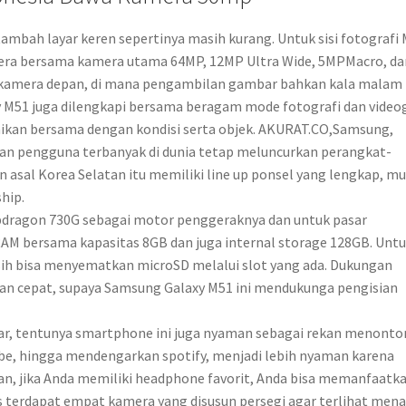
tambah layar keren sepertinya masih kurang. Untuk sisi fotografi
era bersama kamera utama 64MP, 12MP Ultra Wide, 5MPMacro, da
 kamera depan, di mana pengambilan gambar bahkan kala malam 
y M51 juga dilengkapi bersama beragam mode fotografi dan videog
uaikan bersama dengan kondisi serta objek. AKURAT.CO,Samsung,
an pengguna terbanyak di dunia tetap meluncurkan perangkat-
n asal Korea Selatan itu memiliki line up ponsel yang lengkap, mu
ship.
ragon 730G sebagai motor penggeraknya dan untuk pasar
 bersama kapasitas 8GB dan juga internal storage 128GB. Unt
h bisa menyematkan microSD melalui slot yang ada. Dukungan
ian cepat, supaya Samsung Galaxy M51 ini mendukunga pengisian
ar, tentunya smartphone ini juga nyaman sebagai rekan menonto
tube, hingga mendengarkan spotify, menjadi lebih nyaman karena
an, jika Anda memiliki headphone favorit, Anda bisa memanfaatk
tas terdapat empat kamera yang disusun persegi agar terlihat mena