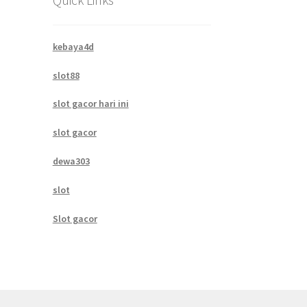
kebaya4d
slot88
slot gacor hari ini
slot gacor
dewa303
slot
Slot gacor