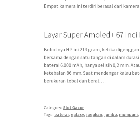
Empat kamera ini terdiri berasal dari kame
Layar Super Amoled+ 67 Inci 
Bobotnya HP ini 213 gram, ketika digenggam
bersama dengan satu tangan di dalam durasi
baterai 6.000 mAh, hanya selisih 0,2 mm. A
ketebalan 86 mm. Saat mendengar kalau bate
berukuran tebal dan berat.…
Category:
Slot Gacor
Tags:
baterai
,
galaxy
,
jagokan
,
jumbo
,
mumpuni