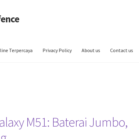
fence
line Terpercaya
Privacy Policy
About us
Contact us
laxy M51: Baterai Jumbo,
ng