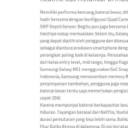
Memiliki performa kencang,baterai besar, di
hadir bersama dengan konfigurasi Quad Cam
5MP Depth Sensor. Begitu pun juga bersama
hasilnya cukup memuaskan. Selain itu, Galax
yang dapat dipilih oleh pengguna dan dises
sebagai diantara produsen smartphone deng
perangkat paling baik di kelasnya. Perusahaa
dari kelas entry level, mid range, hingga flag
Samsung Galaxy M51 menggunakan SoC Snapd
Indonesia, Samsung menanamkan memory RAM
penyimpanan tambahan, pengguna juga masi
baterai besar tentu saja memerlukan pengis
cepat 25W.
Karena mempunyai baterai berkapasitas bes
hiburan. Tayangan berasal dari Netflix, You
durasi pemutaran yang bisa lebih lama. Bahk
fitur Dolby Atmos di dalamnya. Di sisi kiri a