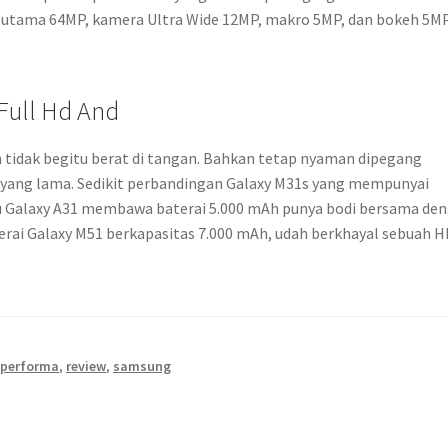
ra utama 64MP, kamera Ultra Wide 12MP, makro 5MP, dan bokeh 5MP
Full Hd And
 tidak begitu berat di tangan. Bahkan tetap nyaman dipegang
 yang lama. Sedikit perbandingan Galaxy M31s yang mempunyai
tau Galaxy A31 membawa baterai 5.000 mAh punya bodi bersama de
rai Galaxy M51 berkapasitas 7.000 mAh, udah berkhayal sebuah H
,
performa
,
review
,
samsung