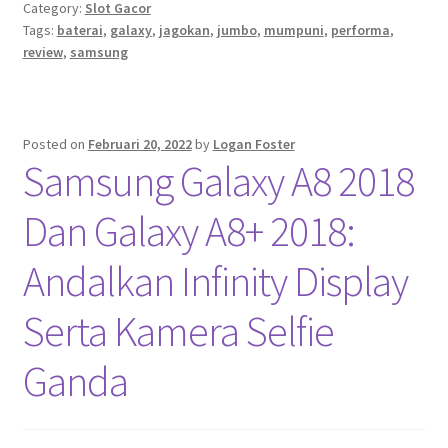
Category:
Slot Gacor
Tags:
baterai
,
galaxy
,
jagokan
,
jumbo
,
mumpuni
,
performa
,
review
,
samsung
Posted on
Februari 20, 2022
by
Logan Foster
Samsung Galaxy A8 2018
Dan Galaxy A8+ 2018:
Andalkan Infinity Display
Serta Kamera Selfie
Ganda