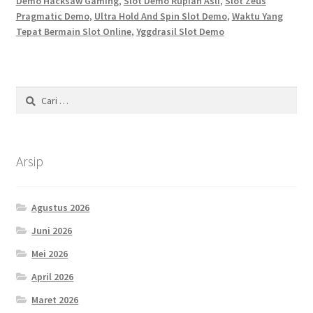
Demo Hacksaw Gaming
,
Slot Demo Rupiah Asli
,
Slot Zeus
Pragmatic Demo
,
Ultra Hold And Spin Slot Demo
,
Waktu Yang
Tepat Bermain Slot Online
,
Yggdrasil Slot Demo
Cari
untuk:
Arsip
Agustus 2026
Juni 2026
Mei 2026
April 2026
Maret 2026