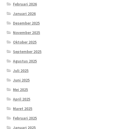
Februari 2026
Januari 2026
Desember 2025
November 2025
Oktober 2025
September 2025
Agustus 2025
Juli 2025
Juni 2025
Mei 2025
April 2025
Maret 2025
Februari 2025
Januari 2025