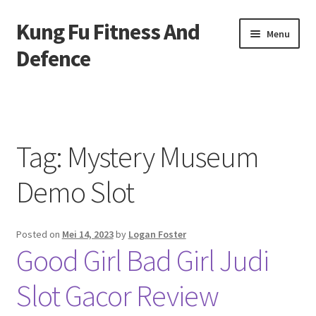
Kung Fu Fitness And
Skip
Skip
Menu
to
to
Defence
navigation
content
Beranda
About us
Tag:
Mystery Museum
Contact us
Demo Slot
Privacy Policy
Posted on
Mei 14, 2023
by
Logan Foster
Good Girl Bad Girl Judi
Slot Gacor Review