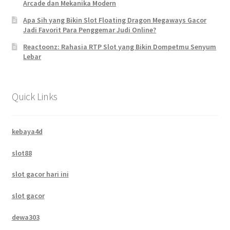
Arcade dan Mekanika Modern
Apa Sih yang Bikin Slot Floating Dragon Megaways Gacor
Jadi Favorit Para Penggemar Judi Online?
Reactoonz: Rahasia RTP Slot yang Bikin Dompetmu Senyum
Lebar
Quick Links
kebaya4d
slot88
slot gacor hari ini
slot gacor
dewa303