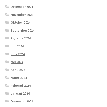
Desember 2024
November 2024
Oktober 2024
September 2024
Agustus 2024
Juli 2024
Juni 2024
Mei 2024
April 2024
Maret 2024
Februari 2024
Januari 2024
Desember 2023