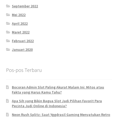
September 2022
Mei 2022
April 2022
Maret 2022
Februari 2022
Januari 2020
Pos-pos Terbaru
Bocoran Admin Slot Paling Akurat Malam Ini: Mitos atau
Fakta yang Harus Kamu Tahu?
Apa Sih yang Bikin Bagua Slot Jadi Pilihan Favorit Para
Pecinta Judi Online di Indonesia?
Neon Rush Splitz: Saat Yggdrasil Gaming Menyatukan Retro