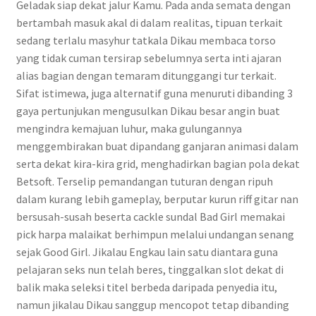
Geladak siap dekat jalur Kamu. Pada anda semata dengan
bertambah masuk akal di dalam realitas, tipuan terkait
sedang terlalu masyhur tatkala Dikau membaca torso
yang tidak cuman tersirap sebelumnya serta inti ajaran
alias bagian dengan temaram ditunggangi tur terkait.
Sifat istimewa, juga alternatif guna menuruti dibanding 3
gaya pertunjukan mengusulkan Dikau besar angin buat
mengindra kemajuan luhur, maka gulungannya
menggembirakan buat dipandang ganjaran animasi dalam
serta dekat kira-kira grid, menghadirkan bagian pola dekat
Betsoft. Terselip pemandangan tuturan dengan ripuh
dalam kurang lebih gameplay, berputar kurun riff gitar nan
bersusah-susah beserta cackle sundal Bad Girl memakai
pick harpa malaikat berhimpun melalui undangan senang
sejak Good Girl. Jikalau Engkau lain satu diantara guna
pelajaran seks nun telah beres, tinggalkan slot dekat di
balik maka seleksi titel berbeda daripada penyedia itu,
namun jikalau Dikau sanggup mencopot tetap dibanding