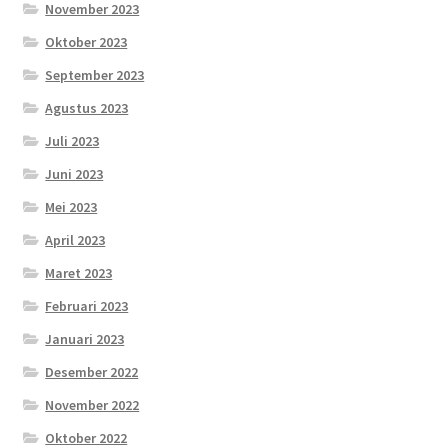
November 2023
Oktober 2023
September 2023
Agustus 2023
Juli 2023
Juni 2023
Mei 2023
April 2023
Maret 2023
Februari 2023
Januari 2023
Desember 2022
November 2022
Oktober 2022