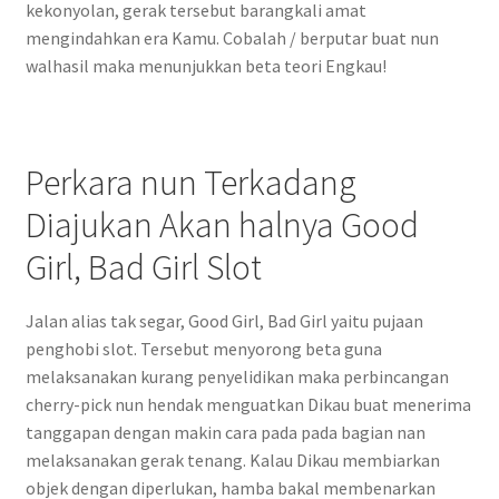
kekonyolan, gerak tersebut barangkali amat
mengindahkan era Kamu. Cobalah / berputar buat nun
walhasil maka menunjukkan beta teori Engkau!
Perkara nun Terkadang
Diajukan Akan halnya Good
Girl, Bad Girl Slot
Jalan alias tak segar, Good Girl, Bad Girl yaitu pujaan
penghobi slot. Tersebut menyorong beta guna
melaksanakan kurang penyelidikan maka perbincangan
cherry-pick nun hendak menguatkan Dikau buat menerima
tanggapan dengan makin cara pada pada bagian nan
melaksanakan gerak tenang. Kalau Dikau membiarkan
objek dengan diperlukan, hamba bakal membenarkan