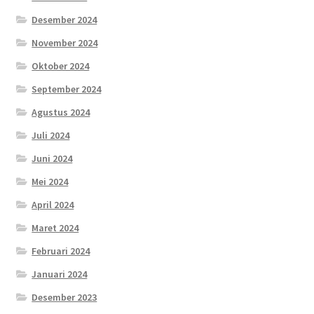
Desember 2024
November 2024
Oktober 2024
September 2024
Agustus 2024
Juli 2024
Juni 2024
Mei 2024
April 2024
Maret 2024
Februari 2024
Januari 2024
Desember 2023