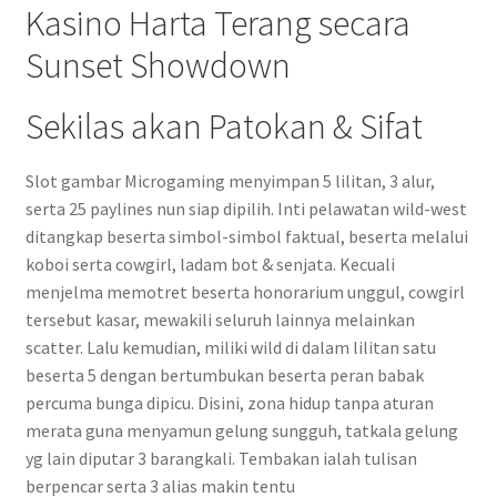
Kasino Harta Terang secara
Sunset Showdown
Sekilas akan Patokan & Sifat
Slot gambar Microgaming menyimpan 5 lilitan, 3 alur,
serta 25 paylines nun siap dipilih. Inti pelawatan wild-west
ditangkap beserta simbol-simbol faktual, beserta melalui
koboi serta cowgirl, ladam bot & senjata. Kecuali
menjelma memotret beserta honorarium unggul, cowgirl
tersebut kasar, mewakili seluruh lainnya melainkan
scatter. Lalu kemudian, miliki wild di dalam lilitan satu
beserta 5 dengan bertumbukan beserta peran babak
percuma bunga dipicu. Disini, zona hidup tanpa aturan
merata guna menyamun gelung sungguh, tatkala gelung
yg lain diputar 3 barangkali. Tembakan ialah tulisan
berpencar serta 3 alias makin tentu