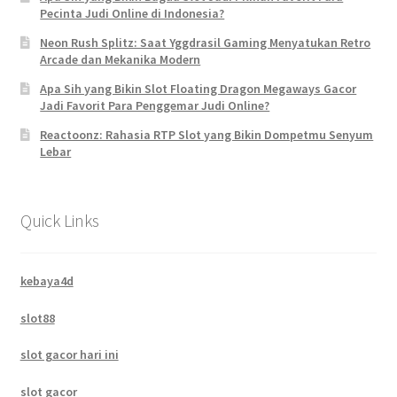
Pecinta Judi Online di Indonesia?
Neon Rush Splitz: Saat Yggdrasil Gaming Menyatukan Retro
Arcade dan Mekanika Modern
Apa Sih yang Bikin Slot Floating Dragon Megaways Gacor
Jadi Favorit Para Penggemar Judi Online?
Reactoonz: Rahasia RTP Slot yang Bikin Dompetmu Senyum
Lebar
Quick Links
kebaya4d
slot88
slot gacor hari ini
slot gacor