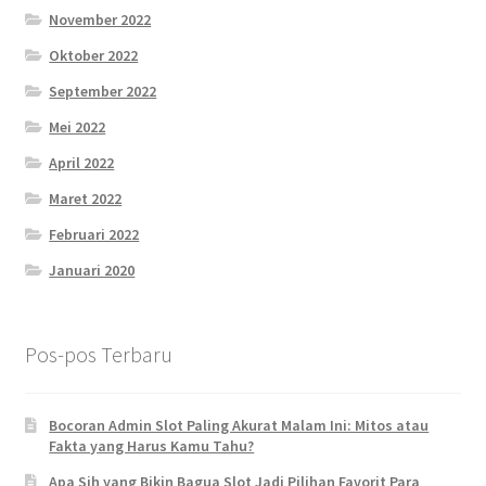
November 2022
Oktober 2022
September 2022
Mei 2022
April 2022
Maret 2022
Februari 2022
Januari 2020
Pos-pos Terbaru
Bocoran Admin Slot Paling Akurat Malam Ini: Mitos atau
Fakta yang Harus Kamu Tahu?
Apa Sih yang Bikin Bagua Slot Jadi Pilihan Favorit Para