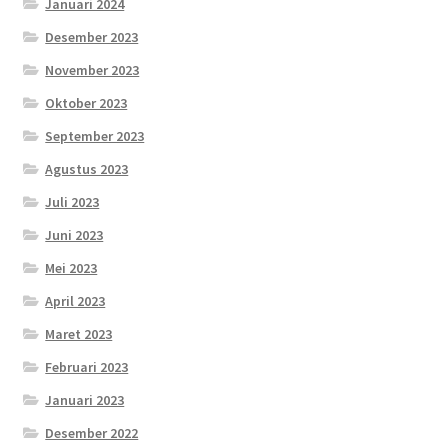
Januari 2024
Desember 2023
November 2023
Oktober 2023
September 2023
Agustus 2023
Juli 2023
Juni 2023
Mei 2023
April 2023
Maret 2023
Februari 2023
Januari 2023
Desember 2022