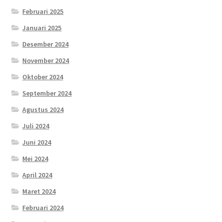
Februari 2025
Januari 2025
Desember 2024
November 2024
Oktober 2024
September 2024
Agustus 2024
Juli 2024
Juni 2024
Mei 2024
April 2024
Maret 2024
Februari 2024