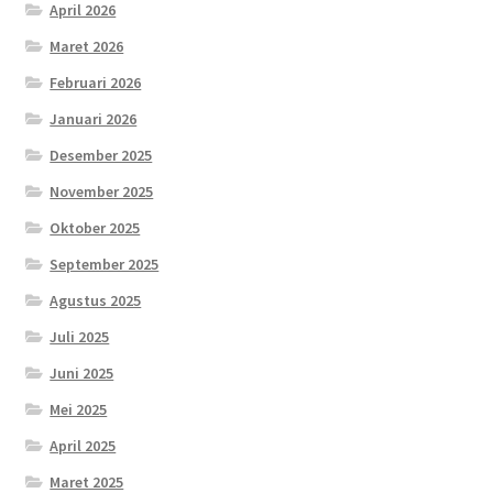
April 2026
Maret 2026
Februari 2026
Januari 2026
Desember 2025
November 2025
Oktober 2025
September 2025
Agustus 2025
Juli 2025
Juni 2025
Mei 2025
April 2025
Maret 2025