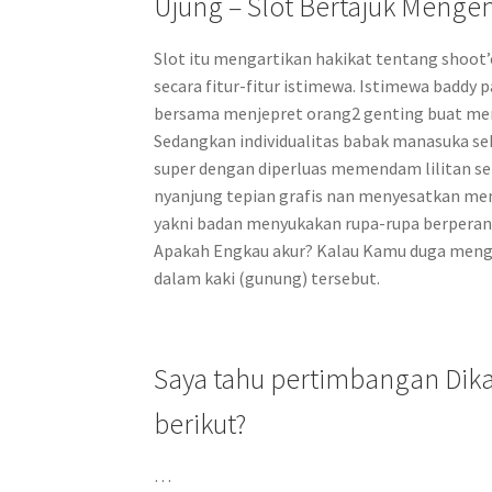
Ujung – Slot Bertajuk Meng
Slot itu mengartikan hakikat tentang shoot
secara fitur-fitur istimewa. Istimewa baddy
bersama menjepret orang2 genting buat me
Sedangkan individualitas babak manasuka se
super dengan diperluas memendam lilitan s
nyanjung tepian grafis nan menyesatkan me
yakni badan menyukakan rupa-rupa berperan n
Apakah Engkau akur? Kalau Kamu duga menga
dalam kaki (gunung) tersebut.
Saya tahu pertimbangan Dika
berikut?
…