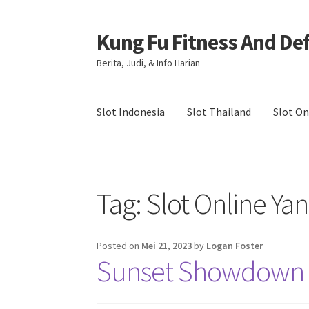
Kung Fu Fitness And De
Skip
Skip
to
to
Berita, Judi, & Info Harian
navigation
content
Slot Indonesia
Slot Thailand
Slot On
Beranda
About us
Contact us
Privacy Policy
Tag:
Slot Online Ya
Posted on
Mei 21, 2023
by
Logan Foster
Sunset Showdown –