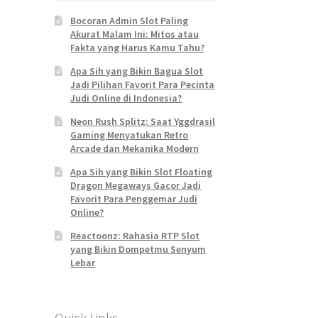
Bocoran Admin Slot Paling
Akurat Malam Ini: Mitos atau
Fakta yang Harus Kamu Tahu?
Apa Sih yang Bikin Bagua Slot
Jadi Pilihan Favorit Para Pecinta
Judi Online di Indonesia?
Neon Rush Splitz: Saat Yggdrasil
Gaming Menyatukan Retro
Arcade dan Mekanika Modern
Apa Sih yang Bikin Slot Floating
Dragon Megaways Gacor Jadi
Favorit Para Penggemar Judi
Online?
Reactoonz: Rahasia RTP Slot
yang Bikin Dompetmu Senyum
Lebar
Quick Links