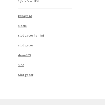
kebaya4d
slot88
slot gacor hari ini
slot gacor
dewa303
slot
Slot gacor