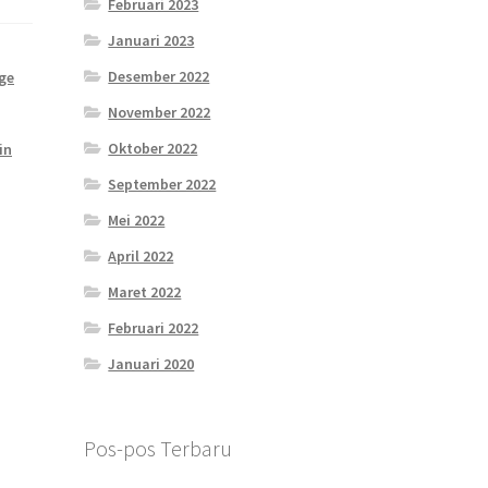
Februari 2023
Januari 2023
Desember 2022
ge
November 2022
Oktober 2022
in
September 2022
Mei 2022
April 2022
Maret 2022
Februari 2022
Januari 2020
Pos-pos Terbaru