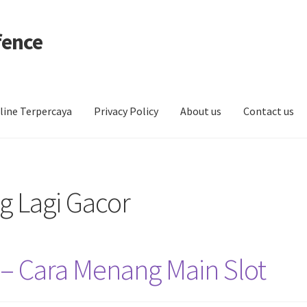
fence
line Terpercaya
Privacy Policy
About us
Contact us
ng Lagi Gacor
 Cara Menang Main Slot