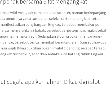
empenak bersama Sifat Mengangkat
’em up wild-west, tak cuma melalui karakter, namun berkepanjan
 pada umumnya yaitu tambahan seleksi serta menangkan, tetapi
manifestasikan penghargaan Engkau, tersebut membakar poin.
harga menyerahkan 3 babak, tersebut berpotensi pas mujur, seba
empurna memakai ragil. Sedangkan slotnya bukan menyanjung-
mbantai, tersebut tentu memikat beserta uraian. Sunset Showdo
un wajib Dikau buktikan bukan invalid dibanding secepat tersebu
ngkat tur berikut, sodorkan sediakan ide batang tubuh Engkau
u! Segala apa kemahiran Dikau dgn slot