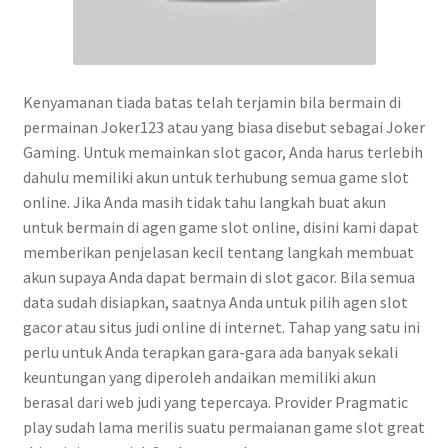
Kenyamanan tiada batas telah terjamin bila bermain di
permainan Joker123 atau yang biasa disebut sebagai Joker
Gaming. Untuk memainkan slot gacor, Anda harus terlebih
dahulu memiliki akun untuk terhubung semua game slot
online. Jika Anda masih tidak tahu langkah buat akun
untuk bermain di agen game slot online, disini kami dapat
memberikan penjelasan kecil tentang langkah membuat
akun supaya Anda dapat bermain di slot gacor. Bila semua
data sudah disiapkan, saatnya Anda untuk pilih agen slot
gacor atau situs judi online di internet. Tahap yang satu ini
perlu untuk Anda terapkan gara-gara ada banyak sekali
keuntungan yang diperoleh andaikan memiliki akun
berasal dari web judi yang tepercaya. Provider Pragmatic
play sudah lama merilis suatu permaianan game slot great