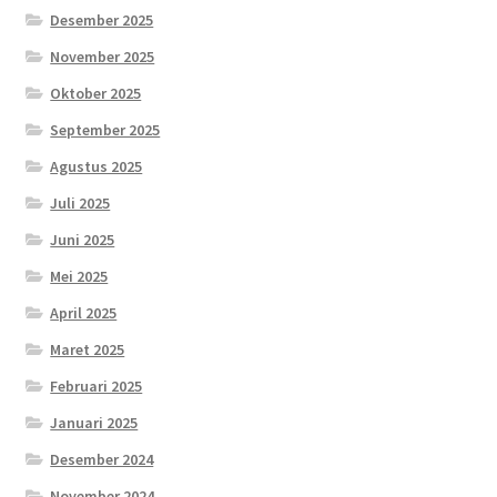
Desember 2025
November 2025
Oktober 2025
September 2025
Agustus 2025
Juli 2025
Juni 2025
Mei 2025
April 2025
Maret 2025
Februari 2025
Januari 2025
Desember 2024
November 2024