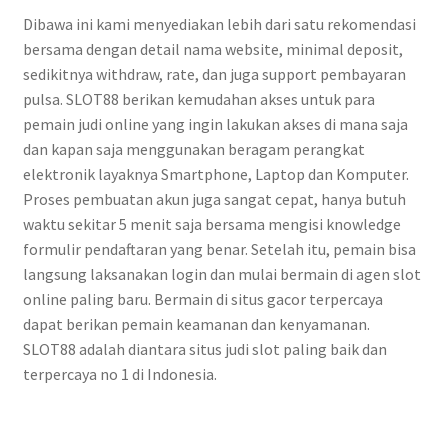
Dibawa ini kami menyediakan lebih dari satu rekomendasi
bersama dengan detail nama website, minimal deposit,
sedikitnya withdraw, rate, dan juga support pembayaran
pulsa. SLOT88 berikan kemudahan akses untuk para
pemain judi online yang ingin lakukan akses di mana saja
dan kapan saja menggunakan beragam perangkat
elektronik layaknya Smartphone, Laptop dan Komputer.
Proses pembuatan akun juga sangat cepat, hanya butuh
waktu sekitar 5 menit saja bersama mengisi knowledge
formulir pendaftaran yang benar. Setelah itu, pemain bisa
langsung laksanakan login dan mulai bermain di agen slot
online paling baru. Bermain di situs gacor terpercaya
dapat berikan pemain keamanan dan kenyamanan.
SLOT88 adalah diantara situs judi slot paling baik dan
terpercaya no 1 di Indonesia.