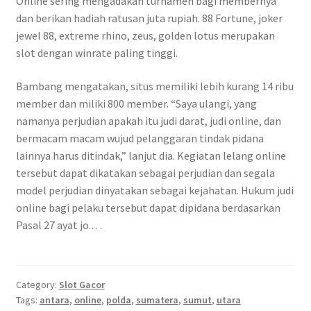
Online sering mengadakan turnamen bagi membernya
dan berikan hadiah ratusan juta rupiah. 88 Fortune, joker
jewel 88, extreme rhino, zeus, golden lotus merupakan
slot dengan winrate paling tinggi.
Bambang mengatakan, situs memiliki lebih kurang 14 ribu
member dan miliki 800 member. “Saya ulangi, yang
namanya perjudian apakah itu judi darat, judi online, dan
bermacam macam wujud pelanggaran tindak pidana
lainnya harus ditindak,” lanjut dia. Kegiatan lelang online
tersebut dapat dikatakan sebagai perjudian dan segala
model perjudian dinyatakan sebagai kejahatan. Hukum judi
online bagi pelaku tersebut dapat dipidana berdasarkan
Pasal 27 ayat jo.…
Category:
Slot Gacor
Tags:
antara
,
online
,
polda
,
sumatera
,
sumut
,
utara