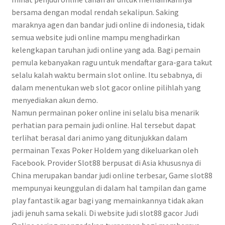
bersama dengan modal rendah sekalipun. Saking
maraknya agen dan bandar judi online di indonesia, tidak
semua website judi online mampu menghadirkan
kelengkapan taruhan judi online yang ada. Bagi pemain
pemula kebanyakan ragu untuk mendaftar gara-gara takut
selalu kalah waktu bermain slot online. Itu sebabnya, di
dalam menentukan web slot gacor online pilihlah yang
menyediakan akun demo.
Namun permainan poker online ini selalu bisa menarik
perhatian para pemain judi online. Hal tersebut dapat
terlihat berasal dari animo yang ditunjukkan dalam
permainan Texas Poker Holdem yang dikeluarkan oleh
Facebook. Provider Slot88 berpusat di Asia khususnya di
China merupakan bandar judi online terbesar, Game slot88
mempunyai keunggulan di dalam hal tampilan dan game
play fantastik agar bagi yang memainkannya tidak akan
jadi jenuh sama sekali. Di website judi slot88 gacor Judi