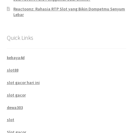
Reactoonz: Rahasia RTP Slot yang Bikin Dompetmu Senyum
Lebar
Quick Links
kebaya4d
slot88
slot gacor hari ini
slot gacor
dewa303
slot
Slot gacor