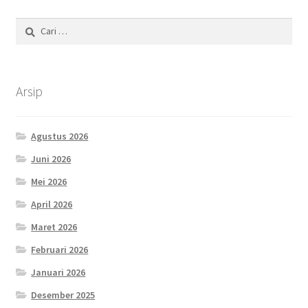
Cari
untuk:
Arsip
Agustus 2026
Juni 2026
Mei 2026
April 2026
Maret 2026
Februari 2026
Januari 2026
Desember 2025