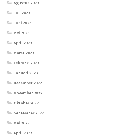
Agustus 2023
Juli 2023
Juni 2023
Mei 2023
April 2023
Maret 2023
Februari 2023
Januari 2023
Desember 2022
November 2022
Oktober 2022
September 2022
Mei 2022
April 2022