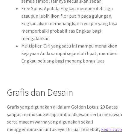
semua simbol lainnya kecualikan sebar.
Free Spins: Apabila Engkau memperoleh tiga
ataupun lebih ikon flor putih pada gulungan,
Engkau akan memenangkan freespin yang bisa
memperbaiki probabilitas Engkau bagi
mengalahkan.
Multiplier: Ciri yang satu ini mampu menaikkan
kejayaan Anda sampai sejumlah lipat, memberi
Engkau peluang bagi menang bonus luas.
Grafis dan Desain
Grafis yang digunakan di dalam Golden Lotus: 20 Batas
sangat memukau.Setiap simbol didesain serta menawan
serta macam warna yang digunakan sekali
menggembirakan untuk eye. Di Luar tersebut,
kediritoto