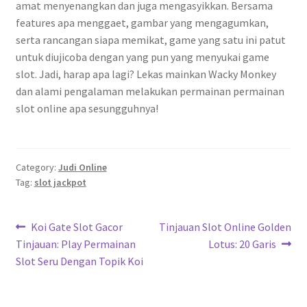
amat menyenangkan dan juga mengasyikkan. Bersama
features apa menggaet, gambar yang mengagumkan,
serta rancangan siapa memikat, game yang satu ini patut
untuk diujicoba dengan yang pun yang menyukai game
slot. Jadi, harap apa lagi? Lekas mainkan Wacky Monkey
dan alami pengalaman melakukan permainan permainan
slot online apa sesungguhnya!
Category:
Judi Online
Tag:
slot jackpot
Navigasi
Previous
Next
Koi Gate Slot Gacor
Tinjauan Slot Online Golden
post:
post:
Tinjauan: Play Permainan
Lotus: 20 Garis
pos
Slot Seru Dengan Topik Koi