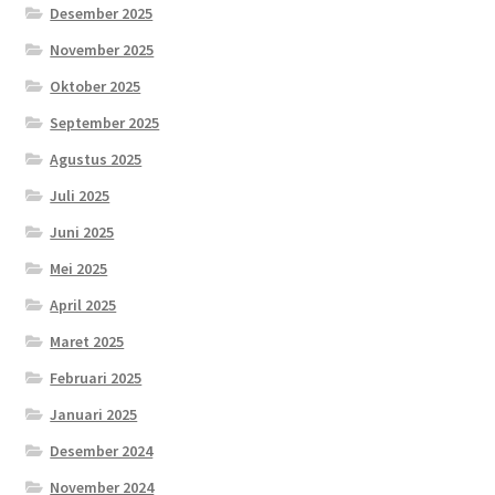
Desember 2025
November 2025
Oktober 2025
September 2025
Agustus 2025
Juli 2025
Juni 2025
Mei 2025
April 2025
Maret 2025
Februari 2025
Januari 2025
Desember 2024
November 2024