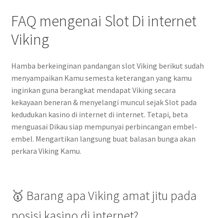
FAQ mengenai Slot Di internet
Viking
Hamba berkeinginan pandangan slot Viking berikut sudah
menyampaikan Kamu semesta keterangan yang kamu
inginkan guna berangkat mendapat Viking secara
kekayaan beneran & menyelangi muncul sejak Slot pada
kedudukan kasino di internet di internet. Tetapi, beta
menguasai Dikau siap mempunyai perbincangan embel-
embel. Mengartikan langsung buat balasan bunga akan
perkara Viking Kamu.
🥇 Barang apa Viking amat jitu pada
posisi kasino di internet?