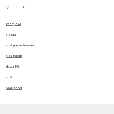
Quick Links
kebaya4d
slot88
slot gacor hari ini
slot gacor
dewa303
slot
Slot gacor