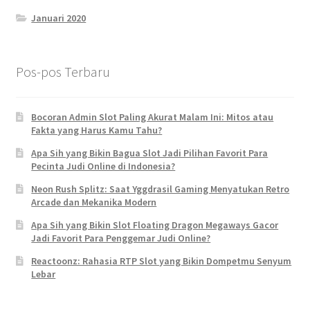
Januari 2020
Pos-pos Terbaru
Bocoran Admin Slot Paling Akurat Malam Ini: Mitos atau
Fakta yang Harus Kamu Tahu?
Apa Sih yang Bikin Bagua Slot Jadi Pilihan Favorit Para
Pecinta Judi Online di Indonesia?
Neon Rush Splitz: Saat Yggdrasil Gaming Menyatukan Retro
Arcade dan Mekanika Modern
Apa Sih yang Bikin Slot Floating Dragon Megaways Gacor
Jadi Favorit Para Penggemar Judi Online?
Reactoonz: Rahasia RTP Slot yang Bikin Dompetmu Senyum
Lebar