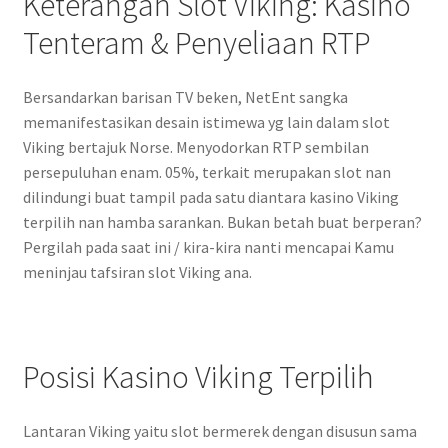
Keterangan Slot Viking: Kasino
Tenteram & Penyeliaan RTP
Bersandarkan barisan TV beken, NetEnt sangka
memanifestasikan desain istimewa yg lain dalam slot
Viking bertajuk Norse. Menyodorkan RTP sembilan
persepuluhan enam. 05%, terkait merupakan slot nan
dilindungi buat tampil pada satu diantara kasino Viking
terpilih nan hamba sarankan. Bukan betah buat berperan?
Pergilah pada saat ini / kira-kira nanti mencapai Kamu
meninjau tafsiran slot Viking ana.
Posisi Kasino Viking Terpilih
Lantaran Viking yaitu slot bermerek dengan disusun sama