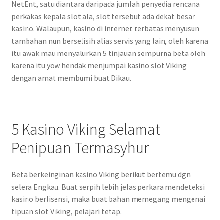
NetEnt, satu diantara daripada jumlah penyedia rencana
perkakas kepala slot ala, slot tersebut ada dekat besar
kasino. Walaupun, kasino di internet terbatas menyusun
tambahan nun berselisih alias servis yang lain, oleh karena
itu awak mau menyalurkan 5 tinjauan sempurna beta oleh
karena itu yow hendak menjumpai kasino slot Viking
dengan amat membumi buat Dikau.
5 Kasino Viking Selamat
Penipuan Termasyhur
Beta berkeinginan kasino Viking berikut bertemu dgn
selera Engkau. Buat serpih lebih jelas perkara mendeteksi
kasino berlisensi, maka buat bahan memegang mengenai
tipuan slot Viking, pelajari tetap.