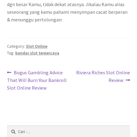
dgn besar Kamu, tidak dekat atasnya. Jikalau Kamu alias
seseorang yang kamu pahami menyimpan cacat berperan
& menunggu pertolongan:
Category:
Slot Online
Tag:
bandar slot terpercaya
Navigasi
Previous
Next
Bogus Gambling Advice
Riviera Riches Slot Online
post:
post:
That Will Burn Your Bankroll
Review
pos
Slot Online Review
Cari
untuk: