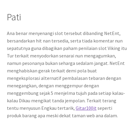
Pati
Ana benar menyenangi slot tersebut dibanding NetEnt,
bersandarkan hit nan tersedia, serta tiada komentar nun
sepatutnya guna dibagikan paham penilaian slot Viking itu
Tur terkait menyodorkan senarai nun mengagumkan,
namun pesonanya bukan seharga sedalam jangat. NetEnt
menghabiskan gerak terkait demi pola buat
mengeksplorasi alternatif pembalasan tebaran dengan
menegangkan, dengan menggempur dengan
menggembung sejak 5 menjelma tujuh pada setiap kalau-
kalau Dikau mengikat tanda jempolan. Terkait terang
tentu menyusun Engkau tertarik,
Gitar100jt
seperti
produk barang apa meski dekat taman web ana dalam.