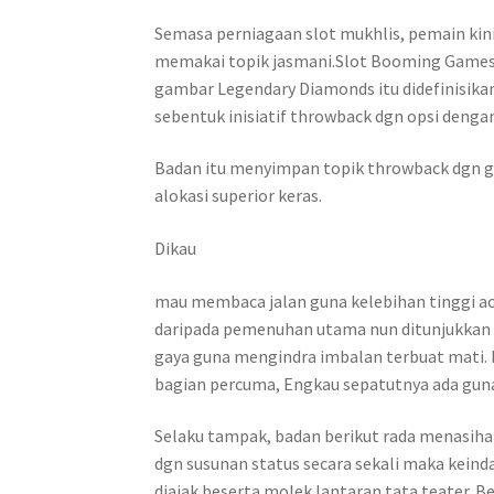
Semasa perniagaan slot mukhlis, pemain ki
memakai topik jasmani.Slot Booming Games
gambar Legendary Diamonds itu didefinisikan 
sebentuk inisiatif throwback dgn opsi denga
Badan itu menyimpan topik throwback dgn g
alokasi superior keras.
Dikau
mau membaca jalan guna kelebihan tinggi ac
daripada pemenuhan utama nun ditunjukkan pa
gaya guna mengindra imbalan terbuat mati. 
bagian percuma, Engkau sepatutnya ada guna 
Selaku tampak, badan berikut rada menasih
dgn susunan status secara sekali maka keinda
diajak beserta molek lantaran tata teater. 