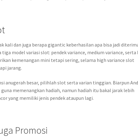
ot
 kali dan juga berapa gigantic keberhasilan apa bisa jadi diterim
 tiga model variasi slot: pendek variance, medium variance, serta
rikan kemenangan mini tetapi sering, selama high variance slot
pi jarang.
 anugerah besar, pilihlah slot serta varian tinggian. Biarpun An
guna memenangkan hadiah, namun hadiah itu bakal jarak lebih
cor yang memiliki jenis pendek ataupun lagi.
juga Promosi