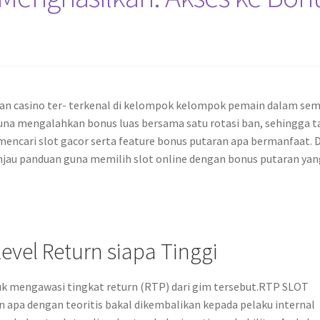
nan casino ter- terkenal di kelompok kelompok pemain dalam se
na mengalahkan bonus luas bersama satu rotasi ban, sehingga t
ncari slot gacor serta feature bonus putaran apa bermanfaat. D
injau panduan guna memilih slot online dengan bonus putaran yan
.
 Level Return siapa Tinggi
tuk mengawasi tingkat return (RTP) dari gim tersebut.RTP SLOT
 apa dengan teoritis bakal dikembalikan kepada pelaku internal