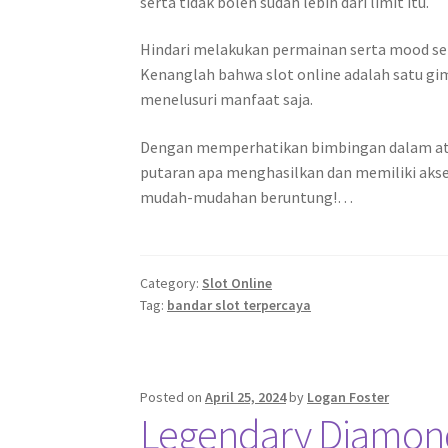
serta tidak boleh sudah lebih dari limit itu.
Hindari melakukan permainan serta mood se
Kenanglah bahwa slot online adalah satu gi
menelusuri manfaat saja.
Dengan memperhatikan bimbingan dalam ata
putaran apa menghasilkan dan memiliki akse
mudah-mudahan beruntung!…
Category:
Slot Online
Tag:
bandar slot terpercaya
Posted on
April 25, 2024
by
Logan Foster
Legendary Diamonds