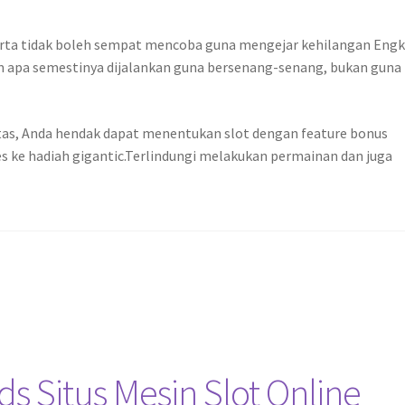
rta tidak boleh sempat mencoba guna mengejar kehilangan Engk
m apa semestinya dijalankan guna bersenang-senang, bukan guna
s, Anda hendak dapat menentukan slot dengan feature bonus
s ke hadiah gigantic.Terlindungi melakukan permainan dan juga
 Situs Mesin Slot Online