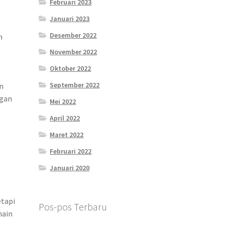
Februari 2023
Januari 2023
t
Desember 2022
n
November 2022
Oktober 2022
September 2022
n
ngan
Mei 2022
April 2022
Maret 2022
Februari 2022
Januari 2020
tapi
Pos-pos Terbaru
main