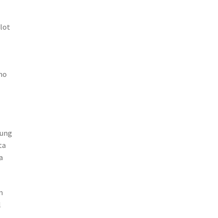
lot
mo
jung
ta
a
m
l