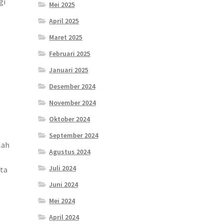
gi
Mei 2025
April 2025
Maret 2025
Februari 2025
Januari 2025
Desember 2024
November 2024
Oktober 2024
September 2024
lah
Agustus 2024
Juli 2024
rta
Juni 2024
Mei 2024
April 2024