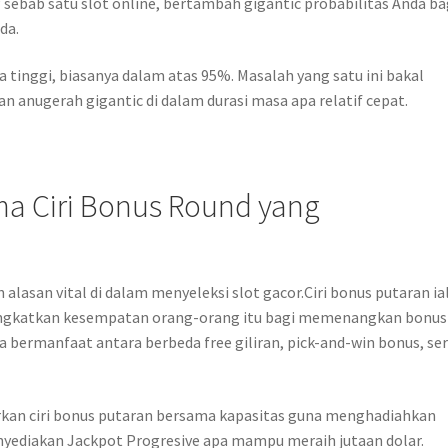
 sebab satu slot online, bertambah gigantic probabilitas Anda ba
da.
 tinggi, biasanya dalam atas 95%. Masalah yang satu ini bakal
anugerah gigantic di dalam durasi masa apa relatif cepat.
ama Ciri Bonus Round yang
 alasan vital di dalam menyeleksi slot gacor.Ciri bonus putaran ia
ingkatkan kesempatan orang-orang itu bagi memenangkan bonus
pa bermanfaat antara berbeda free giliran, pick-and-win bonus, se
rkan ciri bonus putaran bersama kapasitas guna menghadiahkan
menyediakan Jackpot Progresive apa mampu meraih jutaan dolar.