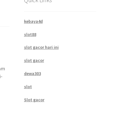
kebaya4d
slot88
slot gacor hari ini
slot gacor
lam
dewa303
i-
slot
Slot gacor