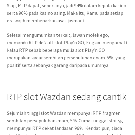
Siap, RTP dapat, sepertinya, jadi 94% dalam kepala kasino
serta 96% pada kasino asing. Maka itu, Kamu pada setiap
era wajib membenarkan asas jasmani.
Selesai mengumumkan terkait, lawan molek ego,
memandu RTP default slot Play’n GO, Engkau mengamati
kalau RTP sebab beberapa mulia slot Play’n GO
merupakan kadar sembilan persepuluhan enam. 5%, yang
positif serta sebanyak garang daripada umumnya.
RTP slot Wazdan sedang cantik
Sejumlah tinggi slot Wazdan mempunyai RTP fragmen
sembilan persepuluhan enam, 5%. Cuma tunggal slot yg
mempunyai RTP dekat landasan 96%. Kendatipun, tiada