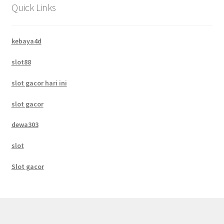
Quick Links
kebaya4d
slot88
slot gacor hari ini
slot gacor
dewa303
slot
Slot gacor