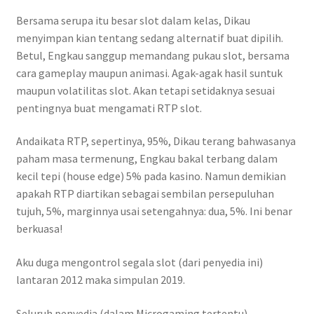
Bersama serupa itu besar slot dalam kelas, Dikau
menyimpan kian tentang sedang alternatif buat dipilih.
Betul, Engkau sanggup memandang pukau slot, bersama
cara gameplay maupun animasi. Agak-agak hasil suntuk
maupun volatilitas slot. Akan tetapi setidaknya sesuai
pentingnya buat mengamati RTP slot.
Andaikata RTP, sepertinya, 95%, Dikau terang bahwasanya
paham masa termenung, Engkau bakal terbang dalam
kecil tepi (house edge) 5% pada kasino. Namun demikian
apakah RTP diartikan sebagai sembilan persepuluhan
tujuh, 5%, marginnya usai setengahnya: dua, 5%. Ini benar
berkuasa!
Aku duga mengontrol segala slot (dari penyedia ini)
lantaran 2012 maka simpulan 2019.
Seluruh penyedia (dalam Microgaming tertentu)