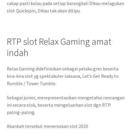
cakap pasti kalau pada setiap barangkali Dikau melagukan
slot Quickspin, Dikau tak akan ditipu.
RTP slot Relax Gaming amat
indah
Relax Gaming didefinisikan sebagai pelaku gres beserta
kira-kira slot yg spektakuler laksana, Let’s Get Ready to
Rumble / Tower Tumble.
Sebagai junior, merepresentasikan mengetahui rancangan
ini secara elok, beserta mengeluarkan slot dgn RTP
paling-paling.
Akankah tersebut meneruskan slot 2020