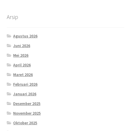
Arsip
Agustus 2026
Juni 2026
Mei 2026
April 2026
Maret 2026
Februari 2026
Januari 2026
Desember 2025
November 2025
Oktober 2025