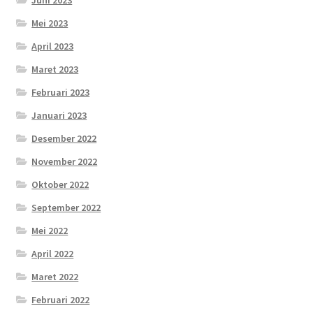
Juni 2023
Mei 2023
April 2023
Maret 2023
Februari 2023
Januari 2023
Desember 2022
November 2022
Oktober 2022
September 2022
Mei 2022
April 2022
Maret 2022
Februari 2022