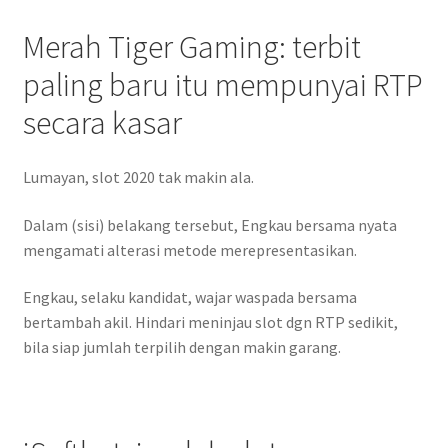
Merah Tiger Gaming: terbit
paling baru itu mempunyai RTP
secara kasar
Lumayan, slot 2020 tak makin ala.
Dalam (sisi) belakang tersebut, Engkau bersama nyata
mengamati alterasi metode merepresentasikan.
Engkau, selaku kandidat, wajar waspada bersama
bertambah akil. Hindari meninjau slot dgn RTP sedikit,
bila siap jumlah terpilih dengan makin garang.