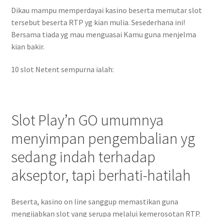
Dikau mampu memperdayai kasino beserta memutar slot
tersebut beserta RTP yg kian mulia. Sesederhana ini!
Bersama tiada yg mau menguasai Kamu guna menjelma
kian bakir.
10 slot Netent sempurna ialah:
Slot Play’n GO umumnya
menyimpan pengembalian yg
sedang indah terhadap
akseptor, tapi berhati-hatilah
Beserta, kasino on line sanggup memastikan guna
mengijabkan slot yang serupa melalui kemerosotan RTP.