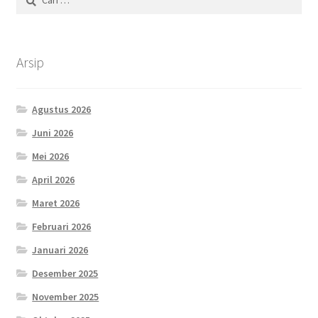
untuk:
Arsip
Agustus 2026
Juni 2026
Mei 2026
April 2026
Maret 2026
Februari 2026
Januari 2026
Desember 2025
November 2025