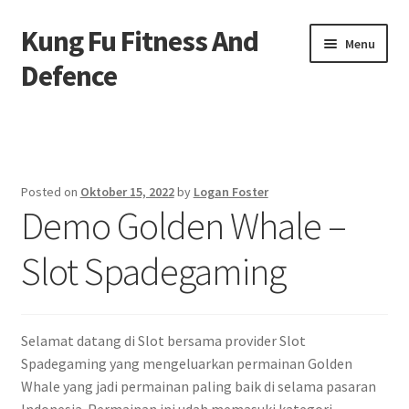
Kung Fu Fitness And
Skip
Skip
Menu
to
to
Defence
navigation
content
Beranda
About us
Posted on
Oktober 15, 2022
by
Logan Foster
Demo Golden Whale –
Contact us
Slot Spadegaming
Privacy Policy
Selamat datang di Slot bersama provider Slot
Spadegaming yang mengeluarkan permainan Golden
Whale yang jadi permainan paling baik di selama pasaran