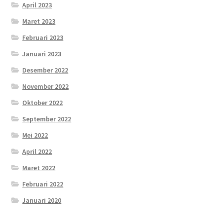
April 2023
Maret 2023
Februari 2023
Januari 2023
Desember 2022
November 2022
Oktober 2022
September 2022
Mei 2022
April 2022
Maret 2022
Februari 2022
Januari 2020