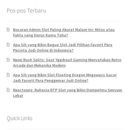
Pos-pos Terbaru
Bocoran Admin Slot Paling Akurat Malam Ini: Mitos atau
Fakta yang Harus Kamu Tahu?
Apa Sih yang Bikin Bagua Slot Jadi Pilihan Favorit Para
Pecinta Judi Online di Indonesia?
Neon Rush Splitz: Saat Yggdrasil Gaming Menyatukan Retro
Arcade dan Mekanika Modern
Apa Sih yang Bikin Slot Floating Dragon Megaways Gacor
Jadi Favorit Para Penggemar Judi Online?
Reactoonz: Rahasia RTP Slot yang Bikin Dompetmu Senyum
Lebar
Quick Links